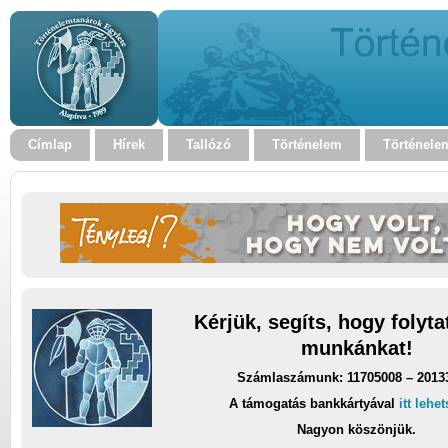
Címlap
Hírek
Tallózó
Történelem
Történele
Kérjük, segíts, hogy folyt
munkánkat!
Számlaszámunk: 11705008 – 2013
A támogatás bankkártyával
itt lehe
Nagyon köszönjük.