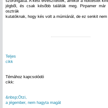
szorongatta. A kést elveszítették, amikor a holttestet kih
jégből, és csak később találták meg. Pirpamer már 
osztrák
kutatóknak, hogy kés volt a múmiánál, de ez senkit nem 
Teljes
cikk
Témához kapcsolódó
cikk:
&nbsp;Ötzi,
a jégember, nem hagyta magát