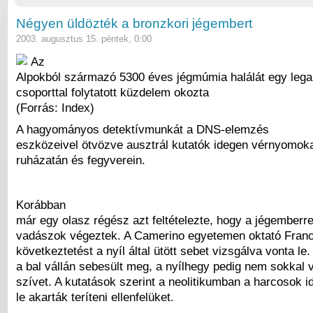
Négyen üldözték a bronzkori jégembert
2003. augusztus 15. péntek, 0:00
Az
Alpokból származó 5300 éves jégmúmia halálát egy lega
csoporttal folytatott küzdelem okozta
(Forrás: Index)
A hagyományos detektívmunkát a DNS-elemzés
eszközeivel ötvözve ausztrál kutatók idegen vérnyomokat
ruházatán és fegyverein.
Korábban
már egy olasz régész azt feltételezte, hogy a jégemberre
vadászok végeztek. A Camerino egyetemen oktató Franco
következtetést a nyíl által ütött sebet vizsgálva vonta le
a bal vállán sebesült meg, a nyílhegy pedig nem sokkal v
szívet. A kutatások szerint a neolitikumban a harcosok i
le akarták teríteni ellenfelüket.