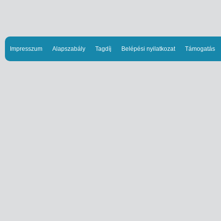
Impresszum
Alapszabály
Tagdíj
Belépési nyilatkozat
Támogatás