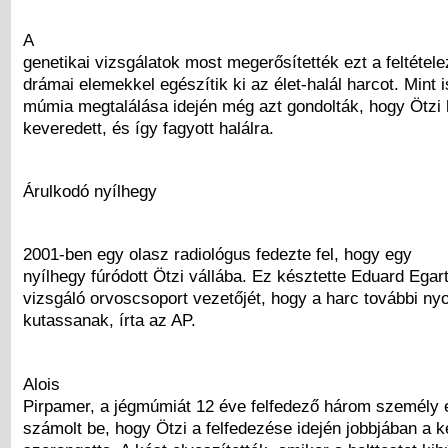
A
genetikai vizsgálatok most megerősítették ezt a feltétele
drámai elemekkel egészítik ki az élet-halál harcot. Mint 
múmia megtalálása idején még azt gondolták, hogy Ötzi
keveredett, és így fagyott halálra.
Árulkodó nyílhegy
2001-ben egy olasz radiológus fedezte fel, hogy egy
nyílhegy fúródott Ötzi vállába. Ez késztette Eduard Egarte
vizsgáló orvoscsoport vezetőjét, hogy a harc további ny
kutassanak, írta az AP.
Alois
Pirpamer, a jégmúmiát 12 éve felfedező három személy e
számolt be, hogy Ötzi a felfedezése idején jobbjában a k