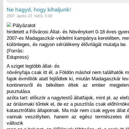
Ne hagyd, hogy kihaljunk!
2007. április 23. hétfő, 0:00
Pályázatot
hirdetett a Fővárosi Állat- és Növénykert 0-18 éves gye
2007-es Madagaszkár-védelmi kampánya keretében, mel
különleges, és nagyon sérülékeny élővilágát mutatja be.
(Forrás:
Edupress)
A sziget legtöbb állat- és
növényfaja csak itt él, a Földön máshol nem találhatók 
fajok évmilliók alatt fejlődtek ki, miután Madagaszkár levá
kontinensről és békében éltek az ember megjelen
pusztulása
azóta tart: először a nagytestű állatfajok, mint pl. az el
az óriásmaki tűntek el, de ez a pusztítás csak előhírnöke
katasztrófális állapotnak. Ma már nem csak egyes állat 
vannak veszélyben, hanem az egész természetes é
változik