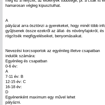
meg ez a helyzet, az élőlények többsége, pl. a csak itt 
hamarosan végleg kipusztulhat.
A
pályázat arra ösztönzi a gyerekeket, hogy minél több inf
gyűjtsenek össze ezekről az állat- és növényfajokról, és 
rögzítsék megfigyeléseiket, benyomásaikat.
Nevezési korcsoportok az egyénileg illetve csapatban
indulók számára:
Egyénileg és csapatban
0-6 év:
A
7-11 év: B
12-15 év: C
16-18 év:
D
Egyénenként maximum egy művel lehet
pályázni.