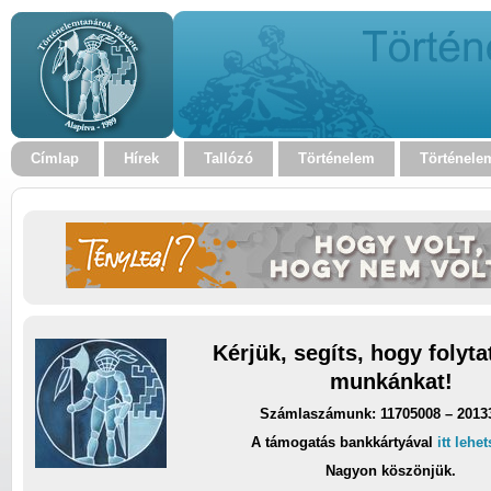
Címlap
Hírek
Tallózó
Történelem
Történele
Kérjük, segíts, hogy folyt
munkánkat!
Számlaszámunk: 11705008 – 2013
A támogatás bankkártyával
itt lehe
Nagyon köszönjük.