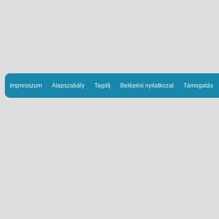
Impresszum
Alapszabály
Tagdíj
Belépési nyilatkozat
Támogatás