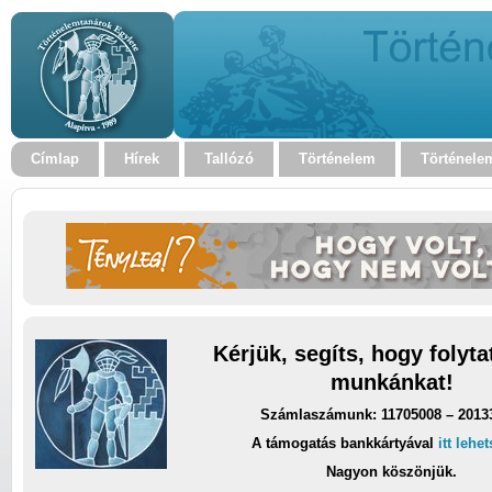
Címlap
Hírek
Tallózó
Történelem
Történele
Kérjük, segíts, hogy folyt
munkánkat!
Számlaszámunk: 11705008 – 2013
A támogatás bankkártyával
itt lehe
Nagyon köszönjük.