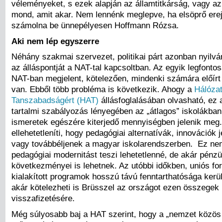
véleményeket, s ezek alapján az államtitkárság, vagy a
mond, amit akar. Nem lennénk meglepve, ha elsöprő ere
számolna be ünnepélyesen Hoffmann Rózsa.
Aki nem lép egyszerre
Néhány szakmai szervezet, politikai párt azonban nyilv
az álláspontját a NAT-tal kapcsoltban. Az egyik legfont
NAT-ban megjelent, kötelezően, mindenki számára előírt
van. Ebből több probléma is következik. Ahogy a
Hálózat
Tanszabadságért (HAT)
állásfoglalásában olvasható, ez 
tartalmi szabályozás lényegében az „átlagos” iskolákban
ismeretek egészére kiterjedő mennyiségben jelenik meg
ellehetetleníti, hogy pedagógiai alternatívák, innovációk
vagy továbbéljenek a magyar iskolarendszerben. Ez n
pedagógiai modernitást teszi lehetetlenné, de akár pénzü
következményei is lehetnek. Az utóbbi időkben, uniós fo
kialakított programok hosszú távú fenntarthatósága kerü
akár kötelezheti is Brüsszel az országot ezen összegek
visszafizetésére.
Még súlyosabb baj a HAT szerint, hogy a „nemzet közös