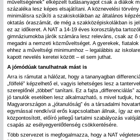
műveltségének” elképzelt tudásanyagot csak a diákok m
százaléka lesz képes elsajátítani. A köznevelési törvény
minimálisra szűkíti a szakiskolákban az általános képzé
oktatás óraszámát, de még a szakközépiskolákban is je
ez az időkeret. A NAT a 14-19 éves korosztályba tartozó
gimnáziumokba járók számára lesz releváns, csak az ő 
megadni a nemzeti közműveltséget. A gyerekek, fiatalok
ehhez a műveltségi minimumhoz – legalábbis az iskolar
kapott nevelés keretei között – el sem juthat.
A jómódúak tanulhatnak mást is
Arra is rámutat a hálózat, hogy a tananyagban differenci
„fölfelé” képzelhető el, vagyis lehetséges lesz a tanterv
szereplőnél „többet” tanítani. Ez a fajta „differenciálás”
jó tanulók esetében lesz alkalmazható, s mivel tudjuk, h
Magyarországon a „jótanulóság” és a társadalmi hovatar
egymással rendkívül erős kapcsolatban állnak, így az e
központosított, előíró jellegű tartalmi szabályozás valój
csapás az esélyegyenlőtlenség csökkentésére.
Több szervezet is megfogalmazza, hogy a NAT végletese