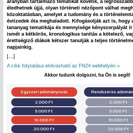
arányban tartalmazó tematikát követik, a legrossza
éledhetnek újjá, olyan történeti nézőpont válhat meg
közoktatásban, amelyet a tudomány és a történelemt
évtizedek óta meghaladott. Kifogásolják azt is, hogy 
tananyag tematikája és mennyisége kényszerpályát ír 
ismét a kétkörös, kronologikus tanítás a kötelező, va
érettségiző diákok kétszer tanulják a teljes történelm
napjainkig.
[…]
A cikk folytatása elolvasható az FN24 webhelyén »
Akkor tudunk dolgozni, ha Ön is segít!