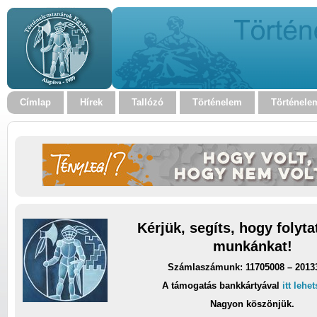
Címlap
Hírek
Tallózó
Történelem
Történele
Kérjük, segíts, hogy folyt
munkánkat!
Számlaszámunk: 11705008 – 2013
A támogatás bankkártyával
itt lehe
Nagyon köszönjük.