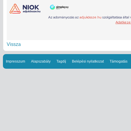
Vissza
Impresszum
Alapszabály
Tagdíj
Belépési nyilatkozat
Támogatás