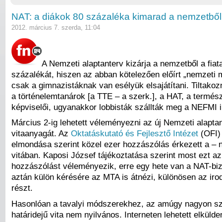
NAT: a diákok 80 százaléka kimarad a nemzetből
2012. március 7. szerda, 11:04
A Nemzeti alaptanterv kizárja a nemzetből a fiat
százalékát, hiszen az abban kötelezően előírt „nemzeti 
csak a gimnazistáknak van esélyük elsajátítani. Tiltako
a történelemtanárok [a TTE – a szerk.], a HAT, a termé
képviselői, ugyanakkor lobbisták szállták meg a NEFMI i
Március 2-ig lehetett véleményezni az új Nemzeti alapta
vitaanyagát. Az
Oktatáskutató és Fejlesztő Intézet
(OFI)
elmondása szerint közel ezer hozzászólás érkezett a – 
vitában. Kaposi József tájékoztatása szerint most ezt az
hozzászólást véleményezik, erre egy hete van a NAT-bi
aztán külön kérésére az MTA is átnézi, különösen az iro
részt.
Hasonlóan a tavalyi módszerekhez, az amúgy nagyon sz
határidejű vita nem nyilvános. Interneten lehetett elkülde