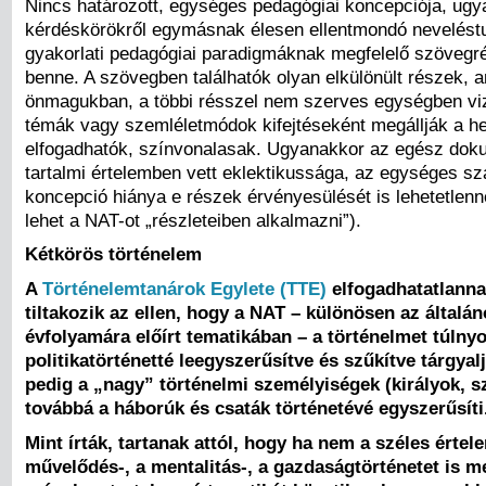
Nincs határozott, egységes pedagógiai koncepciója, ugy
kérdéskörökről egymásnak élesen ellentmondó nevelés
gyakorlati pedagógiai paradigmáknak megfelelő szövegré
benne. A szövegben találhatók olyan elkülönült részek, 
önmagukban, a többi résszel nem szerves egységben viz
témák vagy szemléletmódok kifejtéseként megállják a he
elfogadhatók, színvonalasak. Ugyanakkor az egész do
tartalmi értelemben vett eklektikussága, az egységes s
koncepció hiánya e részek érvényesülését is lehetetlenn
lehet a NAT-ot „részleteiben alkalmazni”).
Kétkörös történelem
A
Történelemtanárok Egylete (TTE)
elfogadhatatlannak
tiltakozik az ellen, hogy a NAT – különösen az általán
évfolyamára előírt tematikában – a történelmet túln
politikatörténetté leegyszerűsítve és szűkítve tárgyal
pedig a „nagy” történelmi személyiségek (királyok, s
továbbá a háborúk és csaták történetévé egyszerűsíti
Mint írták, tartanak attól, hogy ha nem a széles értel
művelődés-, a mentalitás-, a gazdaságtörténetet is m