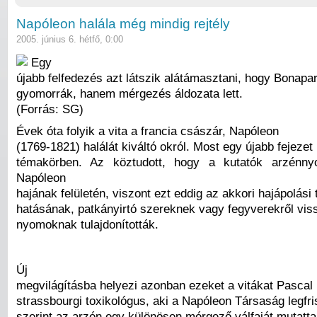
Napóleon halála még mindig rejtély
2005. június 6. hétfő, 0:00
Egy
újabb felfedezés azt látszik alátámasztani, hogy Bonapa
gyomorrák, hanem mérgezés áldozata lett.
(Forrás: SG)
Évek óta folyik a vita a francia császár, Napóleon
(1769-1821) halálát kiváltó okról. Most egy újabb fejezet 
témakörben. Az köztudott, hogy a kutatók arzénnyo
Napóleon
hajának felületén, viszont ezt eddig az akkori hajápolási
hatásának, patkányirtó szereknek vagy fegyverekről vi
nyomoknak tulajdonították.
Új
megvilágításba helyezi azonban ezeket a vitákat Pascal 
strassbourgi toxikológus, aki a Napóleon Társaság legfri
szerint az arzén egy különösen mérgező válfaját mutatta