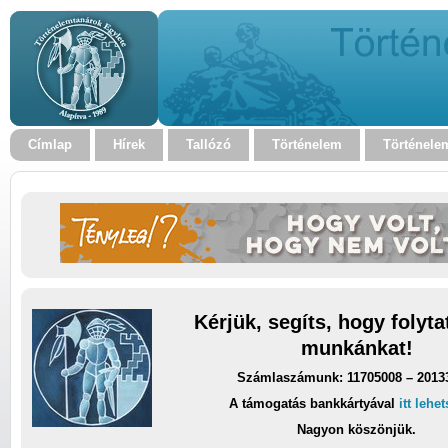
Címlap
Hírek
Tallózó
Történelem
Történele
Kérjük, segíts, hogy folyt
munkánkat!
Számlaszámunk: 11705008 – 2013
A támogatás bankkártyával
itt lehe
Nagyon köszönjük.