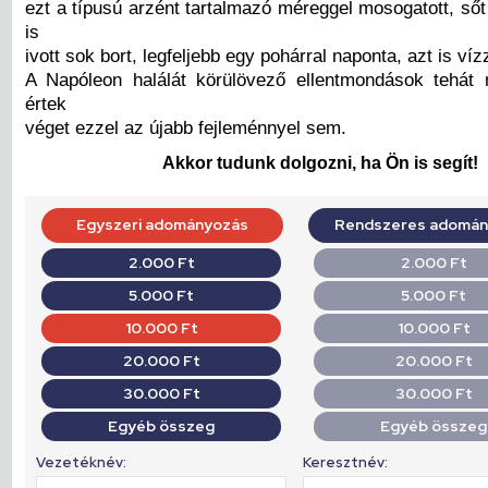
ezt a típusú arzént tartalmazó méreggel mosogatott, ső
is
ivott sok bort, legfeljebb egy pohárral naponta, azt is ví
A Napóleon halálát körülövező ellentmondások tehát
értek
véget ezzel az újabb fejleménnyel sem.
Akkor tudunk dolgozni, ha Ön is segít!