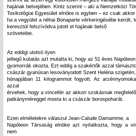
hajának belsejében. Kintz szerint – aki a Nemzetközi Tö
Toxikológiai Egyesület elnöke is egyben – ez csak akkor 
ha a vegyület a néhai Bonaparte vérkeringésébe került, 
keresztül felszívódva jutott el hajának belső
szöveteibe.
Az eddigi utolsó ilyen
jellegű kutatás azt mutatta ki, hogy az 51 éves Napóleon 
gyomorrák okozta. Ezt eddig a szakértők azzal támaszto
császár gyanúsan lesoványodott Szent Heléna szigetén, 
hónapjában 11 kilogrammot fogyott. Az arzénnyomokat
azzal
érveltek, hogy a vincellér az akkori szokásnak megfelel
patkányméreggel mosta ki a császár borospoharát.
Ezen elméletekre válaszul Jean-Calude Damamme, a
Napóleon Társaság elnöke azt nyilatkozta, hogy a vin
nem