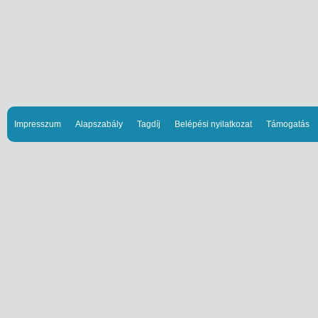
Impresszum
Alapszabály
Tagdíj
Belépési nyilatkozat
Támogatás