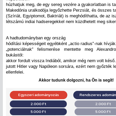
húzhatjuk meg, de egy sereg vezére a gyakorlatban is ta
Makedónia uralkodója legyőzhette Perzsiát, és összes t
(Szíriát, Egyiptomot, Baktriát) is meghódíthatta, de az i
létszámú indiai hadseregekkel nem küzdhetett meg siker
A hadtudományban egy ország
hódítási képességeit egyébként „actio radius”-nak hívják
„potenciálnak” felismerése mentette meg Alexandr
bukástól:
akkor fordult vissza Indiából, amikor még nem volt késő
jutott Hitler vagy Napóleon sorsára, ezért nem győzték l
ellenfelei.
Akkor tudunk dolgozni, ha Ön is segít!