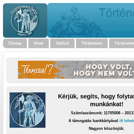
Címlap
Hírek
Tallózó
Történelem
Történele
Kérjük, segíts, hogy folyt
munkánkat!
Számlaszámunk: 11705008 – 2013
A támogatás bankkártyával
itt lehe
Nagyon köszönjük.