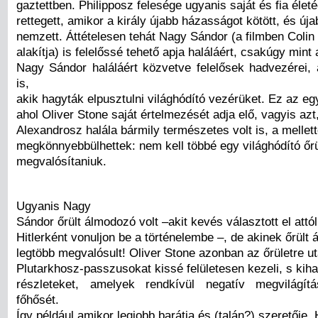
gaztettben. Philipposz felesége ugyanis saját és fia életé
rettegett, amikor a király újabb házasságot kötött, és új
nemzett. Áttételesen tehát Nagy Sándor (a filmben Colin 
alakítja) is felelőssé tehető apja haláláért, csakúgy mint
Nagy Sándor haláláért közvetve felelősek hadvezérei,
is,
akik hagyták elpusztulni világhódító vezérüket. Ez az eg
ahol Oliver Stone saját értelmezését adja elő, vagyis azt
Alexandrosz halála bármily természetes volt is, a melle
megkönnyebbülhettek: nem kell többé egy világhódító őrü
megvalósítaniuk.
Ugyanis Nagy
Sándor őrült álmodozó volt –akit kevés választott el attól
Hitlerként vonuljon be a történelembe –, de akinek őrült 
legtöbb megvalósult! Oliver Stone azonban az őrületre ut
Plutarkhosz-passzusokat kissé felületesen kezeli, s kih
részleteket, amelyek rendkívül negatív megvilágít
főhősét.
Így például amikor legjobb barátja és (talán?) szeretője,