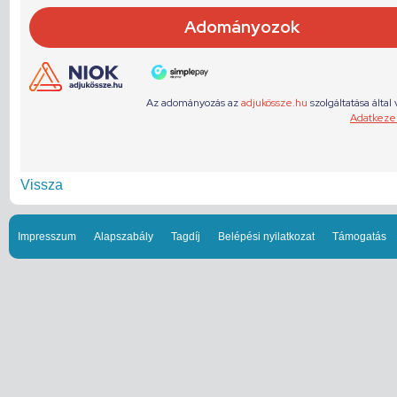
Vissza
Impresszum
Alapszabály
Tagdíj
Belépési nyilatkozat
Támogatás