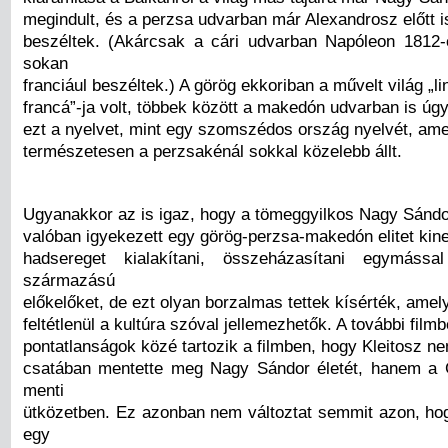
megindult, és a perzsa udvarban már Alexandrosz előtt i
beszéltek. (Akárcsak a cári udvarban Napóleon 1812-
sokan
franciául beszéltek.) A görög ekkoriban a művelt világ „l
francá”-ja volt, többek között a makedón udvarban is úg
ezt a nyelvet, mint egy szomszédos ország nyelvét, am
természetesen a perzsakénál sokkal közelebb állt.
Ugyanakkor az is igaz, hogy a tömeggyilkos Nagy Sándo
valóban igyekezett egy görög-perzsa-makedón elitet kine
hadsereget kialakítani, összeházasítani egymáss
származású
előkelőket, de ezt olyan borzalmas tettek kísérték, ame
feltétlenül a kultúra szóval jellemezhetők. A további filmb
pontatlanságok közé tartozik a filmben, hogy Kleitosz n
csatában mentette meg Nagy Sándor életét, hanem a 
menti
ütközetben. Ez azonban nem változtat semmit azon, h
egy