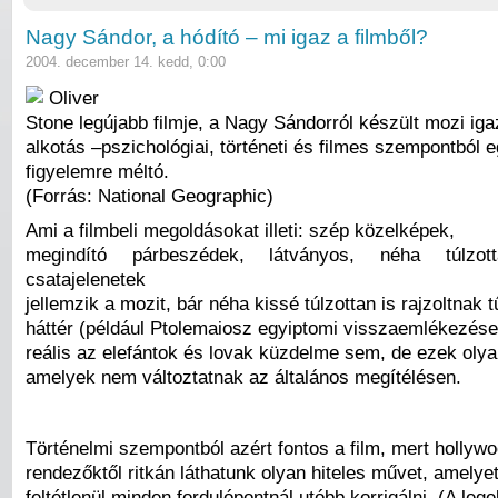
Nagy Sándor, a hódító – mi igaz a filmből?
2004. december 14. kedd, 0:00
Oliver
Stone legújabb filmje, a Nagy Sándorról készült mozi ig
alkotás –pszichológiai, történeti és filmes szempontból 
figyelemre méltó.
(Forrás: National Geographic)
Ami a filmbeli megoldásokat illeti: szép közelképek,
megindító párbeszédek, látványos, néha túlzo
csatajelenetek
jellemzik a mozit, bár néha kissé túlzottan is rajzoltnak t
háttér (például Ptolemaiosz egyiptomi visszaemlékezései
reális az elefántok és lovak küzdelme sem, de ezek oly
amelyek nem változtatnak az általános megítélésen.
Történelmi szempontból azért fontos a film, mert hollywo
rendezőktől ritkán láthatunk olyan hiteles művet, amelye
feltétlenül minden fordulópontnál utóbb korrigálni. (A le