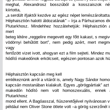
meghal, Alexandrosz bosszúból a kosszaiszok nép
kiirtotta,
„a serdült ifjaktól kezdve az egész népet lemészároltatta
Héphaisztión halotti áldozatának” – írja a Párhuzamos é
Plutarkhosz. Mindehhez hozzátehetjük: Héphaisztión 
mert
beteg létére „reggelire megevett egy főtt kakast, s megi
vödörnyi behűtött bort”, nem pedig azért, mert megm
vagy
fertőzött vizet ivott, ahogyan ezt a film sejteti. Mindez m
hódító makedónok erkölcseit, egészen pontosan azok hi
Héphaisztón kapcsán meg kell
emlékeznünk arról a vitáról is, amely Nagy Sándor homo
kapcsán mostanában kialakult. Egyes „görögpártiak” azt á
makedón hódító nem volt homoszexuális, ennek
Plutarkhosz
mond ellent. A Bagóasszal, fiúszeretőjével nyilvánosan v
például nem Oliver Stone ötlete volt –a görög szerzőnél 