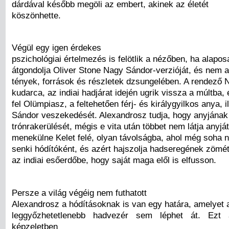
dárdával később megöli az embert, akinek az életét
köszönhette.
Végül egy igen érdekes
pszichológiai értelmezés is felötlik a nézőben, ha alapo
átgondolja Oliver Stone Nagy Sándor-verzióját, és nem a
tények, források és részletek dzsungelében. A rendező
kudarca, az indiai hadjárat idején ugrik vissza a múltba, 
fel Olümpiasz, a feltehetően férj- és királygyilkos anya, 
Sándor veszekedését. Alexandrosz tudja, hogy anyjának
trónrakerülését, mégis e vita után többet nem látja anyjá
menekülne Kelet felé, olyan távolságba, ahol még soha ne
senki hódítóként, és azért hajszolja hadseregének zömét
az indiai esőerdőbe, hogy saját maga elől is elfusson.
Persze a világ végéig nem futhatott
Alexandrosz a hódításoknak is van egy határa, amelyet 
leggyőzhetetlenebb hadvezér sem léphet át. Ezt 
képzeletben