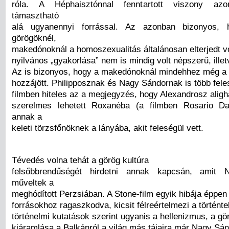
róla. A Héphaisztónnal fenntartott viszony az
támasztható
alá ugyanennyi forrással. Az azonban bizonyos, 
görögöknél,
makedónoknál a homoszexualitás általánosan elterjedt v
nyilvános „gyakorlása” nem is mindig volt népszerű, illet
Az is bizonyos, hogy a makedónoknál mindehhez még a 
hozzájött. Philipposznak és Nagy Sándornak is több feles
filmben hiteles az a megjegyzés, hogy Alexandrosz alig
szerelmes lehetett Roxanéba (a filmben Rosario Daw
annak a
keleti törzsfőnöknek a lányába, akit feleségül vett.
Tévedés volna tehát a görög kultúra
felsőbbrendűségét hirdetni annak kapcsán, amit 
műveltek a
meghódított Perzsiában. A Stone-film egyik hibája éppen
forrásokhoz ragaszkodva, kicsit félreértelmezi a történte
történelmi kutatások szerint ugyanis a hellenizmus, a gö
kiáramlása a Balkánról a világ más tájaira már Nagy Sán