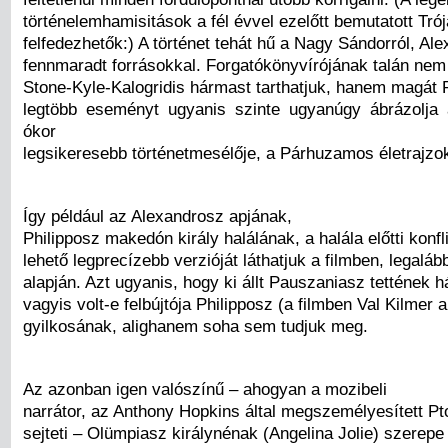
történelemhamisitások a fél évvel ezelőtt bemutatott Tró
felfedezhetők:) A történet tehát hű a Nagy Sándorról, Al
fennmaradt forrásokkal. Forgatókönyvírójának talán nem 
Stone-Kyle-Kalogridis hármast tarthatjuk, hanem magát P
legtöbb eseményt ugyanis szinte ugyanúgy ábrázolja 
ókor
legsikeresebb történetmesélője, a Párhuzamos életrajzo
Így például az Alexandrosz apjának,
Philipposz makedón király halálának, a halála előtti konf
lehető legprecízebb verzióját láthatjuk a filmben, legaláb
alapján. Azt ugyanis, hogy ki állt Pauszaniasz tettének h
vagyis volt-e felbújtója Philipposz (a filmben Val Kilmer a
gyilkosának, alighanem soha sem tudjuk meg.
Az azonban igen valószínű – ahogyan a mozibeli
narrátor, az Anthony Hopkins által megszemélyesített Pt
sejteti – Olümpiasz királynénak (Angelina Jolie) szerepe 