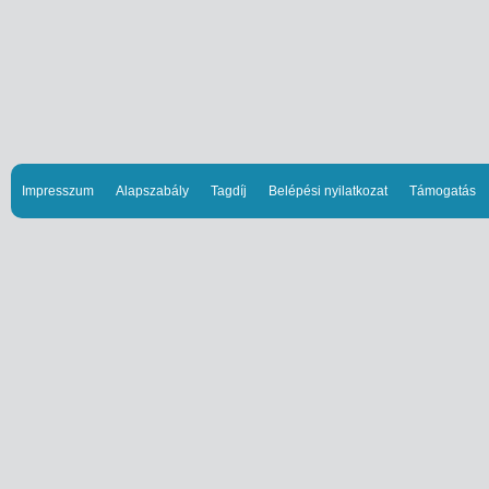
Impresszum
Alapszabály
Tagdíj
Belépési nyilatkozat
Támogatás