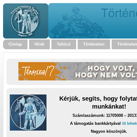
Címlap
Hírek
Tallózó
Történelem
Történele
Kérjük, segíts, hogy folyt
munkánkat!
Számlaszámunk: 11705008 – 2013
A támogatás bankkártyával
itt lehe
Nagyon köszönjük.