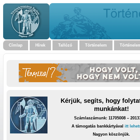
Címlap
Hírek
Tallózó
Történelem
Történele
Kérjük, segíts, hogy folyt
munkánkat!
Számlaszámunk: 11705008 – 2013
A támogatás bankkártyával
itt lehe
Nagyon köszönjük.