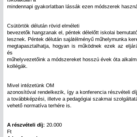
mindennapi gyakorlatban lássák ezen módszerek használ
Csütörtök délután rövid elméleti
bevezetők hangzanak el, péntek délelőtt iskolai bemutat
lesznek. Péntek délután sajátélményű műhelymunka kere
megtapasztalhatja, hogyan is működnek ezek az eljár
és
műhelyvezetőink a módszereket hosszú évek óta alkal
kollégák.
Mivel intézetünk OM
azonosítóval rendelkezik, így a konferencia részvételi d
a továbbképzési, illetve a pedagógiai szakmai szolgáltat
vehető normatíva terhére is.
A részvételi díj:
20.000
Ft