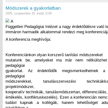
Módszerek a gyakorlatban
2005. szeptember 20. kedd, 0:00
A
Független Pedagógiai Intézet a nagy érdeklődésre való te
immáron harmadik alkalommal rendezi meg konferenciájá
A konferencia meghívója:
Konferenciánkon olyan korszerű tanítási módszereket
mutatunk be, amelyeket ma már nem nélkülözhet
pedagógiai
gyakorlat. Az érdeklődők megismerkedhetnek a 
pedagógiai
módszerekkel, tanulásszervezési technikák
projektmódszer,
kooperatív technikák, tanulásmódszertan, differenciálás
értékelés, konfliktuskezelés). Ezen a konferencián nemc
tudást kapnak a kollégák, hanem lehetőséget adu
iskolákban a