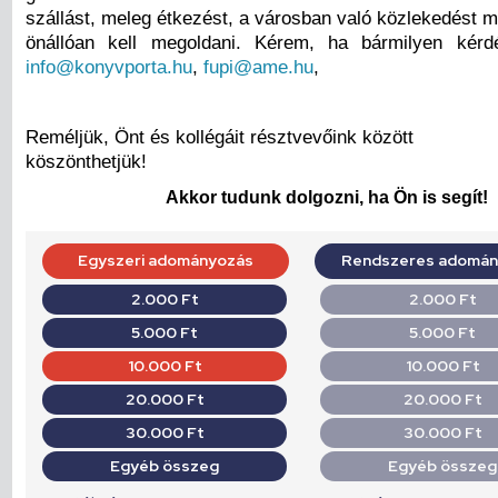
szállást, meleg étkezést, a városban való közlekedést 
önállóan kell megoldani. Kérem, ha bármilyen kérdé
info@konyvporta.hu
,
fupi@ame.hu
,
Reméljük, Önt és kollégáit résztvevőink között
köszönthetjük!
Akkor tudunk dolgozni, ha Ön is segít!