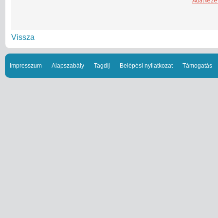
Vissza
Impresszum
Alapszabály
Tagdíj
Belépési nyilatkozat
Támogatás