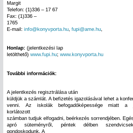
Margit
Telefon: (1)336 – 17 67
Fax: (1)336 –
1765
E-mail:
info@konyvporta.hu
,
fupi@ame.hu
,
Honlap:
(jelentkezési lap
letölthető)
www.fupi.hu
;
www.konyvporta.hu
További információk:
A jelentkezés regisztrálása után
küldjük a számlát. A befizetés igazolásával lehet a konfe
venni. Az iskolák befogadóképessége miatt a je
korlátozott
számban tudjuk elfogadni, beérkezés sorrendjében. Egés
apró süteményről, péntek délben szendvicsekr
gondoskodunk. A