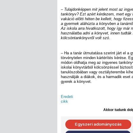
– Tulajdonképpen mit jelent most az ingy
tankönyv? Ezt azért kérdezem, mert egy 
vakáció előtti héten be kellett, hogy fize
a gyermek aláhúzta a könyvben a tanárnő 
Az iskola arra hivatkozott, hogy így már
használatba adni a könyvet, innen tudtá
kölcsöntankönyvről volt szó.
– Ha a tanár útmutatása szerint járt el a 
törvénytelen minden kártérítés kérése. E
módon oldhatja meg az ingyenes tankönyve
iskolai könyvtárból kölcsönzéssel biztosít
tanulószobában vagy osztályterembe kihel
használják a diákok, és a harmadik eset a
gyerek a könyvet.
Eredeti
cikk
Akkor tudunk dolg