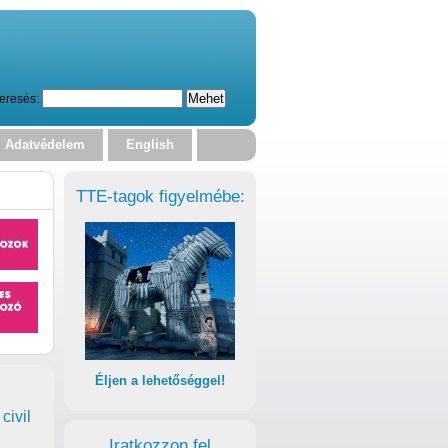
eresés:
Adatvédelem
English
TTE-tagok figyelmébe:
Éljen a lehetőséggel!
civil
Iratkozzon fel