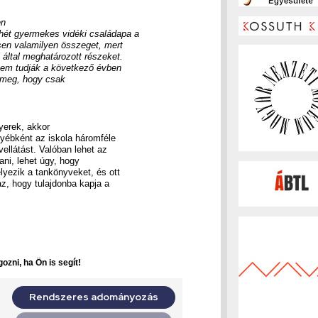
en
hét gyermekes vidéki családapa a
ssen valamilyen összeget, mert
által meghatározott részeket.
 nem tudják a következő évben
k meg, hogy csak
gyerek, akkor
gyébként az iskola háromféle
llátást. Valóban lehet az
ani, lehet úgy, hogy
yezik a tankönyveket, és ott
z, hogy tulajdonba kapja a
ozni, ha Ön is segít!