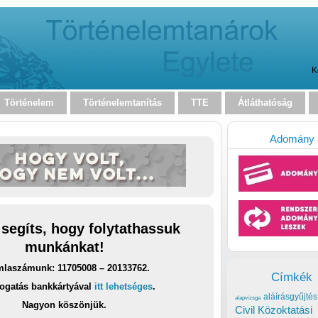
K
Történelem
Történelemtanítás
TTE
Átláthatóság
Adomány
 segíts, hogy folytathassuk
munkánkat!
laszámunk: 11705008 – 20133762.
Címkék
ogatás bankkártyával
itt lehetséges
.
aláírásgyűjtés
alapvizsga
Nagyon köszönjük.
Civil Közoktatási