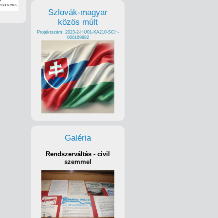
Szlovák-magyar
közös múlt
Projektszám: 2023-2-HU01-KA210-SCH-
000169882
Galéria
Rendszerváltás - civil
szemmel