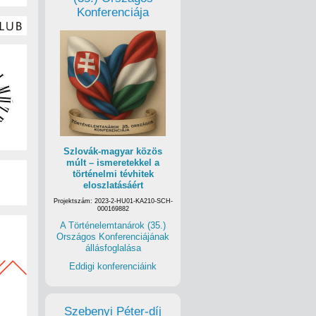
Konferenciája
Szlovák-magyar közös
múlt – ismeretekkel a
történelmi tévhitek
eloszlatásáért
Projektszám: 2023-2-HU01-KA210-SCH-
000169882
A Történelemtanárok (35.)
Országos Konferenciájának
állásfoglalása
Eddigi konferenciáink
Szebenyi Péter-díj