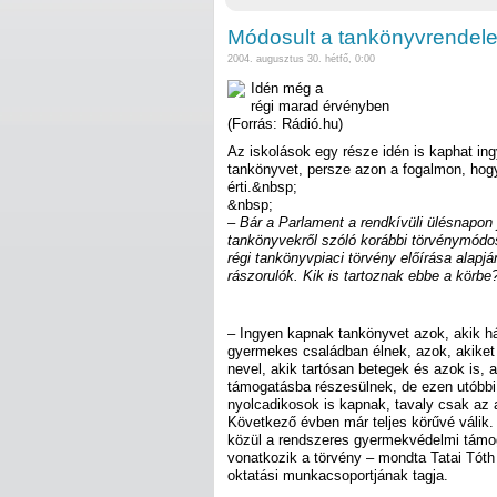
Módosult a tankönyvrendele
2004. augusztus 30. hétfő, 0:00
Idén még a
régi marad érvényben
(Forrás: Rádió.hu)
Az iskolások egy része idén is kaphat in
tankönyvet, persze azon a fogalmon, hog
érti.&nbsp;
&nbsp;
– Bár a Parlament a rendkívüli ülésnapon
tankönyvekről szóló korábbi törvénymódo
régi tankönyvpiaci törvény előírása alapj
rászorulók. Kik is tartoznak ebbe a körbe
– Ingyen kapnak tankönyvet azok, akik h
gyermekes családban élnek, azok, akiket
nevel, akik tartósan betegek és azok is,
támogatásba részesülnek, de ezen utóbbi 
nyolcadikosok is kapnak, tavaly csak az 
Következő évben már teljes körűvé válik.
közül a rendszeres gyermekvédelmi tám
vonatkozik a törvény – mondta Tatai Tót
oktatási munkacsoportjának tagja.