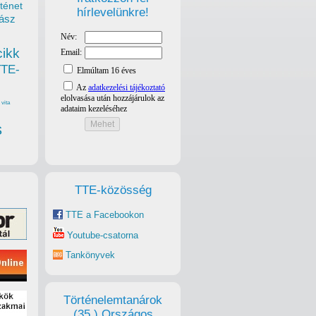
ténet
hírlevelünkre!
ász
cikk
TTE-
vita
s
TTE-közösség
TTE a Facebookon
Youtube-csatorna
Tankönyvek
Történelemtanárok
(35.) Országos