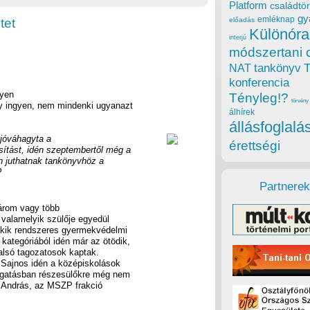
Platform
családtör
gy
emléknap
tet
előadás
Különóra
interjú
módszertani 
tankönyv
NAT
konferencia
gyen
Tényleg!?
törvény
y ingyen, nem mindenki ugyanazt
álhírek
állásfoglalá
 jóváhagyta a
érettségi
sítást, idén szeptembertől még a
án juthatnak tankönyvhöz a
?
Partnerek
árom vagy több
 valamelyik szülője egyedül
 akik rendszeres gyermekvédelmi
kategóriából idén már az ötödik,
alsó tagozatosok kaptak.
 Sajnos idén a középiskolások
ogatásban részesülőkre még nem
h András, az MSZP frakció