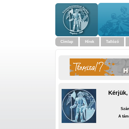
Címlap
Hírek
Tallózó
Kérjük,
Szám
A tám