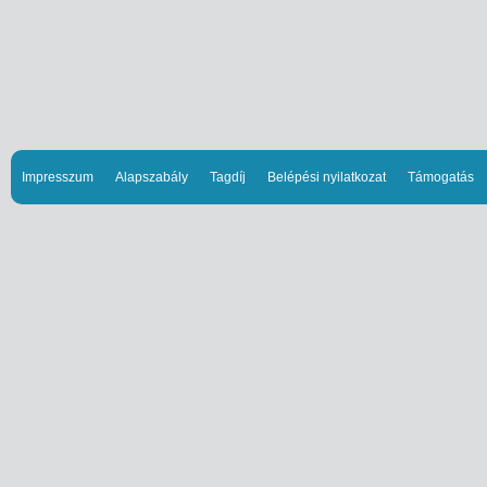
Impresszum
Alapszabály
Tagdíj
Belépési nyilatkozat
Támogatás