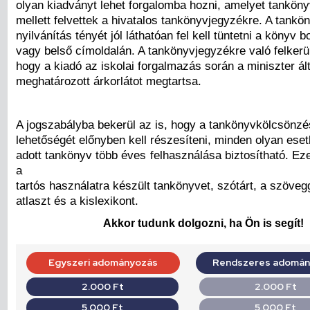
olyan kiadványt lehet forgalomba hozni, amelyet tanköny
mellett felvettek a hivatalos tankönyvjegyzékre. A tankö
nyilvánítás tényét jól láthatóan fel kell tüntetni a könyv b
vagy belső címoldalán. A tankönyvjegyzékre való felkerül
hogy a kiadó az iskolai forgalmazás során a miniszter ált
meghatározott árkorlátot megtartsa.
A jogszabályba bekerül az is, hogy a tankönyvkölcsönzé
lehetőségét előnyben kell részesíteni, minden olyan ese
adott tankönyv több éves felhasználása biztosítható. Ez
a
tartós használatra készült tankönyvet, szótárt, a szöve
atlaszt és a kislexikont.
Akkor tudunk dolgozni, ha Ön is segít!