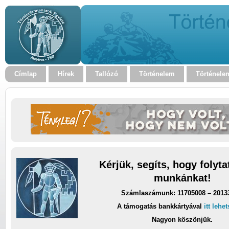
Címlap
Hírek
Tallózó
Történelem
Történele
Kérjük, segíts, hogy folyt
munkánkat!
Számlaszámunk: 11705008 – 2013
A támogatás bankkártyával
itt lehe
Nagyon köszönjük.