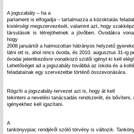
A jogszabály – ha a
parlament is elfogadja – tartalmazza a közoktatás felada
kistérségi megszervezését, valamint azt, hogy szakkép
társulások is létrejöhetnek a jövőben. Óvodákra vona
hogy
2008 januártól a halmozottan hátrányos helyzetű gyerekek
látni ott is, ahol nincs óvoda, és 2010. augusztus 31-ig 
óvodai jelentkezésre vonatkozó szülői igényt ki kell elégí
Lehetőséget ad a jogszabály továbbá az iskola és a koll
feladatainak egy szervezetbe történő összevonására.
Rögzíti a jogszabály-tervezet azt is, hogy át kell
tekinteni a nevelési tanácsadás rendszerét, és bővíteni, 
igényekhez kell igazítani.
A
tankönyvpiac rendjéről szóló törvény is változik. Tankö