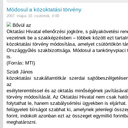
Módosul a közoktatási törvény
2007. május 10. csütörtök, 0:00
Bővül az
Oktatási Hivatal ellenőrzési jogköre, s pályakövetési ren
vezetnek be a szakképzésben – többek között ezt tarta
közoktatási törvény módosítása, amelyet csütörtökön tá
Országgyűlés szakbizottsága. Módosul a tankönyvpiaci 
is.
(Forrás: MTI)
Szüdi János
közoktatási szakállamtitkár szerdai sajtóbeszélgetése
az
esélyteremtéssel és az oktatás minőségének javításával 
törvény módosítását. Az Oktatási Hivatal nem csak hatós
folytathat le, hanem szabálysértési ügyekben is eljárhat. 
felügyeleti bírságot szabhat ki, amelynek jelenlegi össz
forint, indokolt azonban ezt az összeget egymillió forintb
meghatározni.