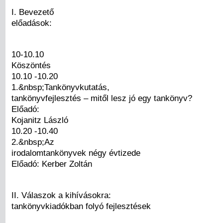
I. Bevezető
előadások:
10-10.10
Köszöntés
10.10 -10.20
1.&nbsp;Tankönyvkutatás,
tankönyvfejlesztés – mitől lesz jó egy tankönyv?
Előadó:
Kojanitz László
10.20 -10.40
2.&nbsp;Az
irodalomtankönyvek négy évtizede
Előadó: Kerber Zoltán
II. Válaszok a kihívásokra:
tankönyvkiadókban folyó fejlesztések