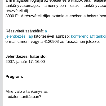
ami magában foglalja az ebédet és a kiadók által felajánl
tankönyvcsomagot, amennyiben csak tankönyvc
részvételi díj
3000 Ft. A részvételi díjat számla ellenében a helyszínen k
Részvételi szándékát
a
jelentkezési lap
kitöltésével a&nbsp;
konferencia@tanko
e-mail címen, vagy a 4120908-as faxszámon jelezze.
Jelentkezési határidő:
2007. január 17. 16.00
Program:
Mire való a tankönyv az
irodalomtanításban?