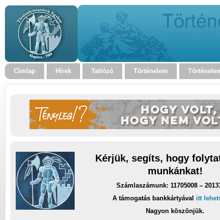
Címlap
Hírek
Tallózó
Történelem
Történele
Kérjük, segíts, hogy folyt
munkánkat!
Számlaszámunk: 11705008 – 2013
A támogatás bankkártyával
itt lehe
Nagyon köszönjük.