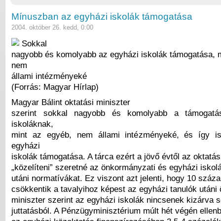
Mínuszban az egyházi iskolák támogatása
2004. október 26. kedd, 0:00
Sokkal
nagyobb és komolyabb az egyházi iskolák támogatása, m
nem
állami intézményeké
(Forrás: Magyar Hírlap)
Magyar Bálint oktatási miniszter
szerint sokkal nagyobb és komolyabb a támogatá
iskoláknak,
mint az egyéb, nem állami intézményeké, és így i
egyházi
iskolák támogatása. A tárca ezért a jövő évtől az oktatás
„közelíteni” szeretné az önkormányzati és egyházi iskol
utáni normatívákat. Ez viszont azt jelenti, hogy 10 száza
csökkentik a tavalyihoz képest az egyházi tanulók utáni
miniszter szerint az egyházi iskolák nincsenek kizárva
juttatásból. A Pénzügyminisztérium múlt hét végén ellenb