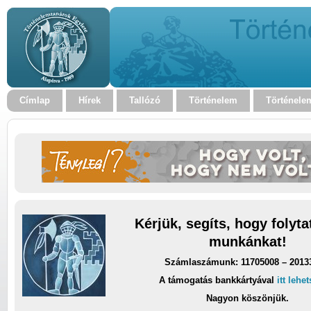
Címlap
Hírek
Tallózó
Történelem
Történele
Kérjük, segíts, hogy folyt
munkánkat!
Számlaszámunk: 11705008 – 2013
A támogatás bankkártyával
itt lehe
Nagyon köszönjük.