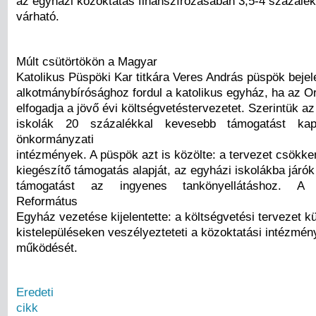
az egyházi közoktatás finanszírozásában 3,5-4 százalé
várható.
Múlt csütörtökön a Magyar
Katolikus Püspöki Kar titkára Veres András püspök bejel
alkotmánybírósághoz fordul a katolikus egyház, ha az 
elfogadja a jövő évi költségvetéstervezetet. Szerintük a
iskolák 20 százalékkal kevesebb támogatást ka
önkormányzati
intézmények. A püspök azt is közölte: a tervezet csökke
kiegészítő támogatás alapját, az egyházi iskolákba jár
támogatást az ingyenes tankönyellátáshoz. A 
Református
Egyház vezetése kijelentette: a költségvetési tervezet k
kistelepüléseken veszélyezteteti a közoktatási intézmén
működését.
Eredeti
cikk