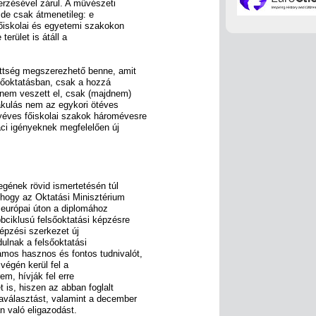
rzésével zárul. A művészeti
 de csak átmenetileg: e
őiskolai és egyetemi szakokon
terület is átáll a
ttség megszerezhető benne, amit
sőoktatásban, csak a hozzá
nem veszett el, csak (majdnem)
lakulás nem az egykori ötéves
yéves főiskolai szakok háromévesre
aci igényeknek megfelelően új
egének rövid ismertetésén túl
 hogy az Oktatási Minisztérium
, európai úton a diplomához
bciklusú felsőoktatási képzésre
képzési szerkezet új
dulnak a felsőoktatási
mos hasznos és fontos tudnivalót,
végén kerül fel a
rem, hívják fel erre
t is, hiszen az abban foglalt
aválasztást, valamint a december
n való eligazodást.