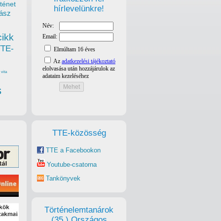
ténet
hírlevelünkre!
ász
cikk
TTE-
vita
s
TTE-közösség
TTE a Facebookon
Youtube-csatorna
Tankönyvek
Történelemtanárok
(35.) Országos