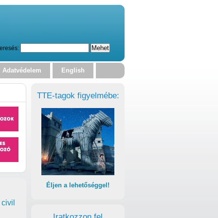
eresés:
Adatvédelem
English
TTE-tagok figyelmébe:
Éljen a lehetőséggel!
civil
Iratkozzon fel