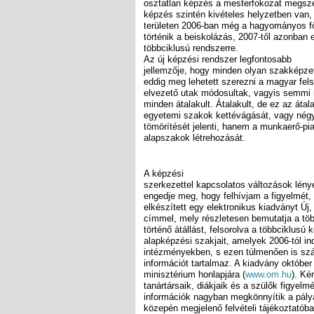
osztatlan képzés a mesterfokozat megsze
képzés szintén kivételes helyzetben van,
területen 2006-ban még a hagyományos f
történik a beiskolázás, 2007-től azonban e 
többciklusú rendszerre.
Az új képzési rendszer legfontosabb
jellemzője, hogy minden olyan szakképze
eddig meg lehetett szerezni a magyar fel
elvezető utak módosultak, vagyis semmi 
minden átalakult. Átalakult, de ez az áta
egyetemi szakok kettévágását, vagy nég
tömörítését jelenti, hanem a munkaerő-pi
alapszakok létrehozását.
A képzési
szerkezettel kapcsolatos változások lény
engedje meg, hogy felhívjam a figyelmét,
elkészített egy elektronikus kiadványt Új
címmel, mely részletesen bemutatja a töb
történő átállást, felsorolva a többciklusú 
alapképzési szakjait, amelyek 2006-tól in
intézményekben, s ezen túlmenően is szá
információt tartalmaz. A kiadvány október 
minisztérium honlapjára (
www.om.hu
). Ké
tanártársaik, diákjaik és a szülők figyelmé
információk nagyban megkönnyítik a pály
közepén megjelenő felvételi tájékoztatóba