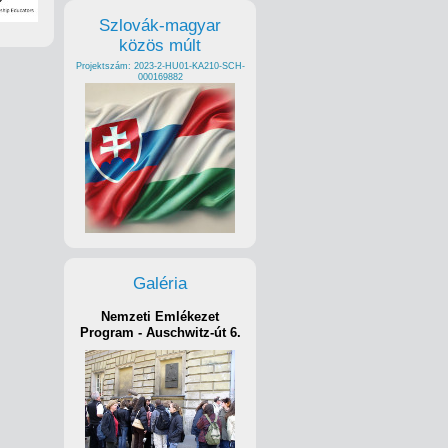
Szlovák-magyar
közös múlt
Projektszám: 2023-2-HU01-KA210-SCH-
000169882
Galéria
Nemzeti Emlékezet
Program - Auschwitz-út 6.