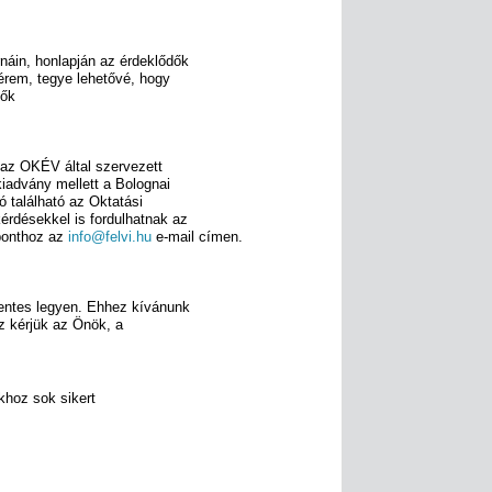
rnáin, honlapján az érdeklődők
érem, tegye lehetővé, hogy
lők
 az OKÉV által szervezett
iadvány mellett a Bolognai
 található az Oktatási
érdésekkel is fordulhatnak az
ponthoz az
info@felvi.hu
e-mail címen.
entes legyen. Ehhez kívánunk
z kérjük az Önök, a
hoz sok sikert