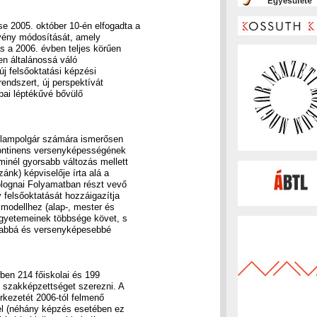
 2005. október 10-én elfogadta a
rvény módosítását, amely
s a 2006. évben teljes körűen
en általánossá váló
 új felsőoktatási képzési
rendszert, új perspektívát
ópai léptékűvé bővülő
llampolgár számára ismerősen
kontinens versenyképességének
inél gyorsabb változás mellett
ánk) képviselője írta alá a
Bolognai Folyamatban részt vevő
 felsőoktatását hozzáigazítja
modellhez (alap-, mester és
 egyetemeinek többsége követ, s
ltabbá és versenyképesebbé
rben 214 főiskolai és 199
 szakképzettséget szerezni. A
rkezetét 2006-tól felmenő
fel (néhány képzés esetében ez