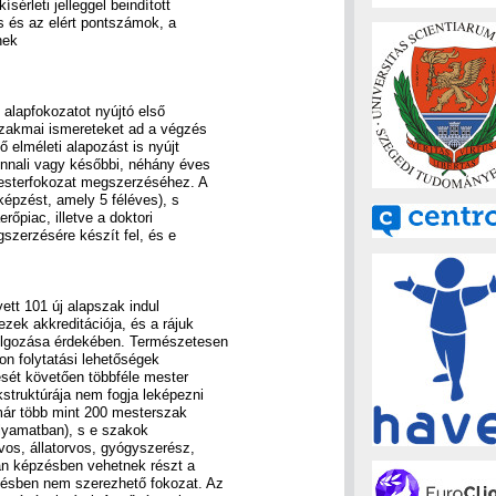
sérleti jelleggel beindított
s és az elért pontszámok, a
nek
 alapfokozatot nyújtó első
szakmai ismereteket ad a végzés
 elméleti alapozást is nyújt
onnali vagy későbbi, néhány éves
esterfokozat megszerzéséhez. A
képzést, amely 5 féléves), s
őpiac, illetve a doktori
zerzésére készít fel, és e
ett 101 új alapszak indul
ezek akkreditációja, és a rájuk
olgozása érdekében. Természetesen
n folytatási lehetőségek
sét követően többféle mester
struktúrája nem fogja leképezni
 már több mint 200 mesterszak
olyamatban), s e szakok
vos, állatorvos, gyógyszerész,
an képzésben vehetnek részt a
zésben nem szerezhető fokozat. Az