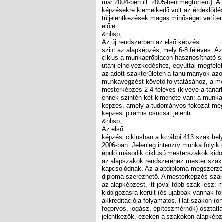
már 2004-ben ill. 2005-ben megtörtént). A kí
képzésekre kiemelkedő volt az érdeklődé
túljelentkezések magas minőséget vetíte
előre.
&nbsp;
Az új rendszerben az első képzési
szint az alapképzés, mely 6-8 féléves. Az
ciklus a munkaerőpiacon hasznosítható 
utáni elhelyezkedéshez, egyúttal megfelelő
az adott szakterületen a tanulmányok az
munkavégzést követő folytatásához, a m
mesterképzés 2-4 féléves (kivéve a tanár
ennek szintén két kimenete van: a munkaer
képzés, amely a tudományos fokozat megs
képzési piramis csúcsát jelenti.
&nbsp;
Az első
képzési ciklusban a korábbi 413 szak hely
2006-ban. Jelenleg intenzív munka folyik 
épülő második ciklusú mesterszakok kid
az alapszakok rendszeréhez mester szako
kapcsolódnak. Az alapdiploma megszerzé
diploma szerezhető. A mesterképzés szak
az alapképzést, itt jóval több szak lesz:
kidolgozásra került (és újabbak vannak f
akkreditációja folyamatos. Hat szakon (or
fogorvos, jogász, építészmérnök) osztatl
jelentkezők, ezeken a szakokon alapkép