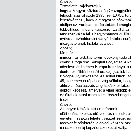
&nbsp;
Tisztelettel tájékoztatjuk,
hogy a Magyar Köztársaság Országgyűlése
felsőoktatásról szóló 1993. évi LXXX. tö
lehetővé teszi, hogy a magyar felsőoktatá
átálljon az Európai Felsőoktatási Térségb
többciklusú, lineáris képzésre. Ezáltal az
rendszer váltja fel a hagyományos duális 
nyitva a továbbtanulni vágyó fiatalok eur
mozgásterének kialakításához.
&nbsp;
Ma már
minden, az oktatás terén tevékenykedő á
cseng a fogalom: Bolognai Folyamat. A 
növelése érdekében Európa kormányai a m
döntöttek: 1999-ben 29 ország (köztük haz
Bolognai Nyilatkozatot. Az ebből kinőtt 
45, zömében európai ország vállalta, hogy
ahhoz a többlépcsős angolszász oktatási 
doktori képzés), amelyet a világ legjobb
ez által oktatási rendszereit összehango
teszi.
&nbsp;
A magyar felsőoktatás e reformok
előtt duális szerkezetű volt, és e rendsze
egyetemi szakon lehetett végzettséget és
magyar felsőoktatás jelenlegi képzési sze
rendszerben új képzési szerkezet váltja 