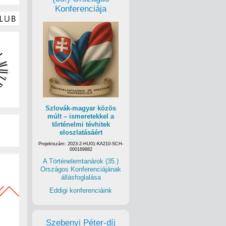
Konferenciája
Szlovák-magyar közös
múlt – ismeretekkel a
történelmi tévhitek
eloszlatásáért
Projektszám: 2023-2-HU01-KA210-SCH-
000169882
A Történelemtanárok (35.)
Országos Konferenciájának
állásfoglalása
Eddigi konferenciáink
Szebenyi Péter-díj