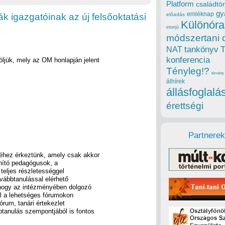
Platform
családtör
gy
emléknap
ák igazgatóinak az új felsőoktatási
előadás
Különóra
interjú
módszertani 
tankönyv
NAT
konferencia
öljük, mely az OM honlapján jelent
Tényleg!?
törvény
álhírek
állásfoglalá
érettségi
Partnerek
séhez érkeztünk, amely csak akkor
nító pedagógusok, a
 teljes részletességgel
ovábbtanulással elérhető
hogy az intézményében dolgozó
el a lehetséges fórumokon
fórum, tanári értekezlet
btanulás szempontjából is fontos