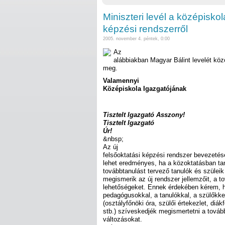
Miniszteri levél a középiskol
képzési rendszerről
2005. november 4. péntek, 0:00
Az
alábbiakban Magyar Bálint levelét köz
meg.
Valamennyi
Középiskola Igazgatójának
Tisztelt Igazgató Asszony!
Tisztelt Igazgató
Úr!
&nbsp;
Az új
felsőoktatási képzési rendszer bevezeté
lehet eredményes, ha a közoktatásban ta
továbbtanulást tervező tanulók és szüleik
megismerik az új rendszer jellemzőit, a t
lehetőségeket. Ennek érdekében kérem, 
pedagógusokkal, a tanulókkal, a szülőkk
(osztályfőnöki óra, szülői értekezlet, diák
stb.) szíveskedjék megismertetni a továb
változásokat.