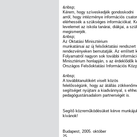
&nbsp;
Kérem, hogy szíveskedjék gondoskodni
arról, hogy intézménye információs csato
elérhessék a szükséges információkat. K
levelemet az iskola tanárai, diákjai, a szü
megismerjék.
&nbsp;
Az Oktatási Minisztérium
munkatársai az új felsőoktatási rendszert
rendezvényeken bemutatják. Az említett k
Folyamatról nagyon sok további információ
Minisztérium honlapján, s az érdeklődők k
Országos Felsőoktatási Információs Köz
&nbsp;
A továbbtanulókért viselt közös
felelősségünk, hogy az átállás zökkenőm
segítséget nyújtani a kiadvánnyal, s ehhe
pedagógustársadalom partnerségét is.
Segítő közreműködésüket kérve munkájuk
kívánok!
Budapest, 2005. október
25.