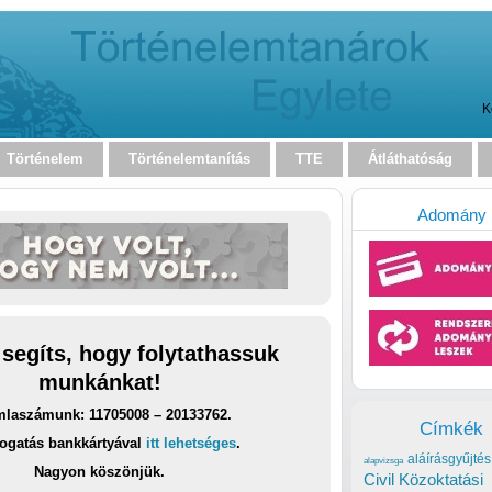
K
Történelem
Történelemtanítás
TTE
Átláthatóság
Adomány
 segíts, hogy folytathassuk
munkánkat!
laszámunk: 11705008 – 20133762.
Címkék
ogatás bankkártyával
itt lehetséges
.
aláírásgyűjtés
alapvizsga
Nagyon köszönjük.
Civil Közoktatási