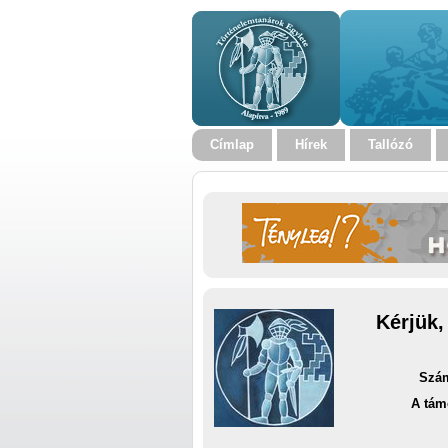
Címlap
Hírek
Tallózó
Kérjük,
Szám
A tám