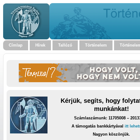
Címlap
Hírek
Tallózó
Történelem
Történele
Kérjük, segíts, hogy folyt
munkánkat!
Számlaszámunk: 11705008 – 2013
A támogatás bankkártyával
itt lehe
Nagyon köszönjük.