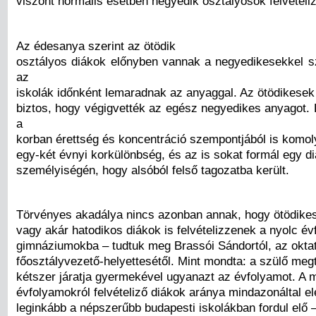
viszont normális esetben negyedik osztályosok felvételi
Az édesanya szerint az ötödik
osztályos diákok előnyben vannak a negyedikesekkel 
az
iskolák időnként lemaradnak az anyaggal. Az ötödikesek
biztos, hogy végigvették az egész negyedikes anyagot.
a
korban érettség és koncentráció szempontjából is komoly
egy-két évnyi korkülönbség, és az is sokat formál egy d
személyiségén, hogy alsóból felső tagozatba került.
Törvényes akadálya nincs azonban annak, hogy ötödikes
vagy akár hatodikos diákok is felvételizzenek a nyolc é
gimnáziumokba – tudtuk meg Brassói Sándortól, az oktat
főosztályvezető-helyettesétől. Mint mondta: a szülő meg
kétszer járatja gyermekével ugyanazt az évfolyamot. A
évfolyamokról felvételiző diákok aránya mindazonáltal e
leginkább a népszerűbb budapesti iskolákban fordul elő 