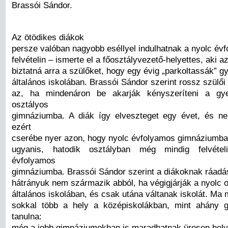
Brassói Sándor.
Az ötödikes diákok
persze valóban nagyobb eséllyel indulhatnak a nyolc év
felvételin – ismerte el a főosztályvezető-helyettes, ak
biztatná arra a szülőket, hogy egy évig „parkoltassák” 
általános iskolában. Brassói Sándor szerint rossz szülő
az, ha mindenáron be akarják kényszeríteni a gy
osztályos
gimnáziumba. A diák így elveszteget egy évet, és n
ezért
cserébe nyer azon, hogy nyolc évfolyamos gimnáziumba
ugyanis, hatodik osztályban még mindig felvétel
évfolyamos
gimnáziumba. Brassói Sándor szerint a diákoknak ráad
hátrányuk nem származik abból, ha végigjárják a nyolc o
általános iskolában, és csak utána váltanak iskolát. Ma
sokkal több a hely a középiskolákban, mint ahány 
tanulna:
még a jobb gimnáziumokban is maradhatnak üresen hely