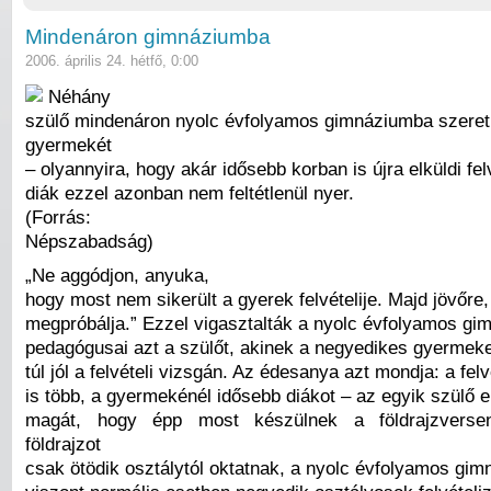
Mindenáron gimnáziumba
2006. április 24. hétfő, 0:00
Néhány
szülő mindenáron nyolc évfolyamos gimnáziumba szeretn
gyermekét
– olyannyira, hogy akár idősebb korban is újra elküldi felv
diák ezzel azonban nem feltétlenül nyer.
(Forrás:
Népszabadság)
„Ne aggódjon, anyuka,
hogy most nem sikerült a gyerek felvételije. Majd jövőre,
megpróbálja.” Ezzel vigasztalták a nyolc évfolyamos gi
pedagógusai azt a szülőt, akinek a negyedikes gyermeke 
túl jól a felvételi vizsgán. Az édesanya azt mondja: a felvé
is több, a gyermekénél idősebb diákot – az egyik szülő el
magát, hogy épp most készülnek a földrajzversen
földrajzot
csak ötödik osztálytól oktatnak, a nyolc évfolyamos gi