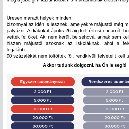
Üresen maradt helyek minden
bizonnyal az idén is lesznek, amelyekre májustól még mi
pályázni. A diákokat április 26-áig kell értesíteni arról, 
vették fel őket. Aki nem került be sehová, annak sem kel
hiszen májustól azoknak az iskoláknak, ahol a fel
legalább
90 százalékát nem töltötték föl, rendkívüli felvételit kell t
Akkor tudunk dolgozni, ha Ön is segít!