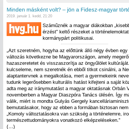
Minden másként volt? – jön a Fidesz-magyar tör
2019. január 1. kedd, 21:20
Száműznék a magyar diákokban „kiseb
érzést” keltő részeket a történelemokta
kormánypárt politikusai.
„Azt szeretném, hogyha az előttünk álló négy évben egy o
változás következne be Magyarországon, amely megerős
hazaszeretetet és visszaszorítja az öngyűlölet kultúrájá
kulcseleme, nem szeretnék én ebből titkot csinálni, a N
alaptantervnek a megalkotása, mert a gyermekeink neve
tudunk legerősebben kulturális hatást kifejteni a saját k
adta meg az iránymutatást a magyar oktatásnak Orbán V
novemberben a Magyar Diaszpóra Tanács ülésén. Így má
válik, miért is mondta Gulyás Gergely kancelláriaminisz
bemutatásakor, hogy az ebben a formában biztosan nem 
„Komoly változtatásokra van szükség a történelemre, ir
természettudományokra vonatkozó elképzeléseken.”
(…)