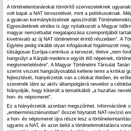
A történelemtanárokat tömörítő szervezeteknek ugyana
volt bajuk a NAT tervezetével, mint a politikusoknak. M
a gyakran kormányközelinek aposztrofált Történelemok
Egyesületének elnöke is úgy nyilatkozott a Magyar Időkn
magyar nemzettudat megalapozása szempontjából tartal
kivetnivaló az új NAT történelmet érintő részeiben”. A T
Egylete pedig inkább olyan kifogásokat fogalmazott meg
túlságosan Európa-centrikus a tervezet, illetve „nem fordí
hangsúlyt a Kárpát-medence együtt élő népeinek, történ
megismertetésére”. A Magyar Történelmi Társulat Tanári
szerint viszont hangsúlyosabbá kellene tenni a kritikai 
fejlesztését, hiányérzetük van a célokat illetően, és erő
szeretnék látni az aktív állampolgárrá nevelést a célokba
hiányolják, hogy kikerült a tematikából „a hazafias neve
hon- és népismeret”.
Ez a hiányérzetük azonban megszűnhet. Információink s
„emberminisztériumban” ősszel folytatott NAT-revízió 
a hon- és népismeret újra része lesz a történelemtanítás
ugyanis a NAT, és azon belül a történelemoktatásra von