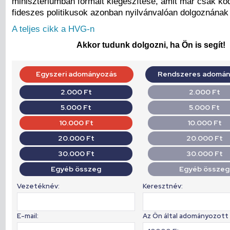
minisztériumban formált kiegészítése, amit már csak kodif
fideszes politikusok azonban nyilvánvalóan dolgoznának
A teljes cikk a HVG-n
Akkor tudunk dolgozni, ha Ön is segít!