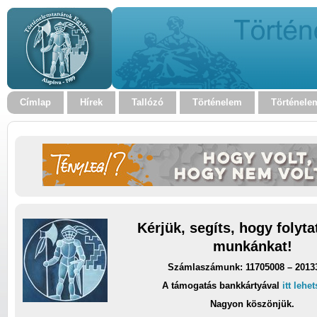
Címlap
Hírek
Tallózó
Történelem
Történele
Kérjük, segíts, hogy folyt
munkánkat!
Számlaszámunk: 11705008 – 2013
A támogatás bankkártyával
itt lehe
Nagyon köszönjük.