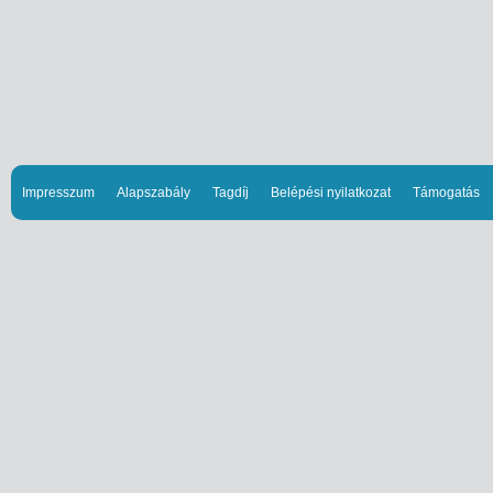
Impresszum
Alapszabály
Tagdíj
Belépési nyilatkozat
Támogatás