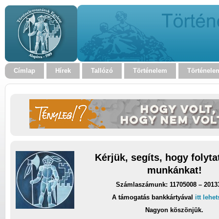
Címlap
Hírek
Tallózó
Történelem
Történele
Kérjük, segíts, hogy folyt
munkánkat!
Számlaszámunk: 11705008 – 2013
A támogatás bankkártyával
itt lehe
Nagyon köszönjük.