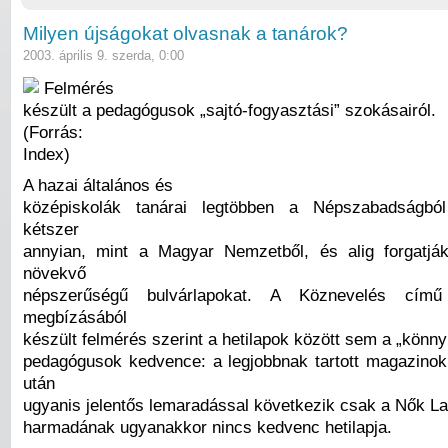
Milyen újságokat olvasnak a tanárok?
2003. április 9. szerda, 0:00
Felmérés
készült a pedagógusok „sajtó-fogyasztási” szokásairól.
(Forrás:
Index)
A hazai általános és
középiskolák tanárai legtöbben a Népszabadságból
kétszer
annyian, mint a Magyar Nemzetből, és alig forgatjá
növekvő
népszerűségű bulvárlapokat. A Köznevelés cím
megbízásából
készült felmérés szerint a hetilapok között sem a „könny
pedagógusok kedvence: a legjobbnak tartott magazinok
után
ugyanis jelentős lemaradással következik csak a Nők La
harmadának ugyanakkor nincs kedvenc hetilapja.