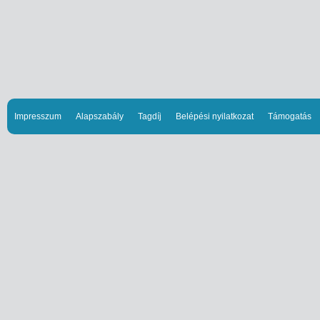
Impresszum
Alapszabály
Tagdíj
Belépési nyilatkozat
Támogatás