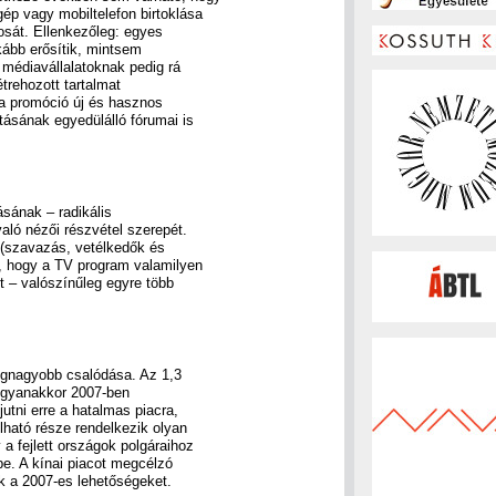
ép vagy mobiltelefon birtoklása
nosát. Ellenkezőleg: egyes
nkább erősítik, mintsem
A médiavállalatoknak pedig rá
étrehozott tartalmat
 a promóció új és hasznos
tásának egyedülálló fórumai is
ásának – radikális
való nézői részvétel szerepét.
 (szavazás, vetélkedők és
l, hogy a TV program valamilyen
t – valószínűleg egyre több
egnagyobb csalódása. Az 1,3
, ugyanakkor 2007-ben
utni erre a hatalmas piacra,
lható része rendelkezik olyan
a fejlett országok polgáraihoz
e. A kínai piacot megcélzó
ük a 2007-es lehetőségeket.