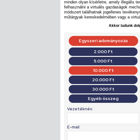
minden olyan kísérletre, amely illegális t
felhasználni a virtuális gazdaságok mec
módszert találhatnak jogellenes tevékenys
műtárgyak kereskedelmében vagy a virtuá
Akkor tudunk dolg