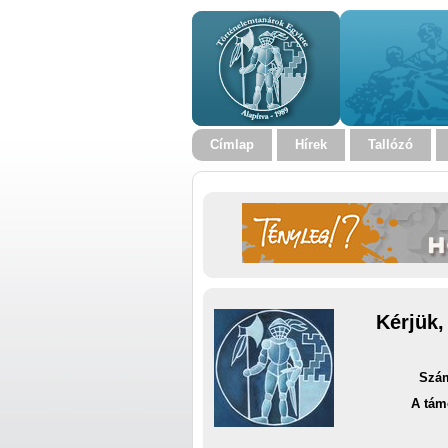
Címlap
Hírek
Tallózó
Kérjük,
Szám
A tám