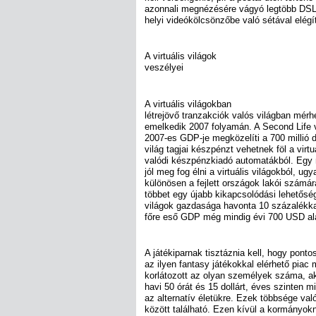
azonnali megnézésére vágyó legtöbb DSL 
helyi videókölcsönzőbe való sétával elégít
A virtuális világok
veszélyei
A virtuális világokban
létrejövő tranzakciók valós világban mérh
emelkedik 2007 folyamán. A Second Life vi
2007-es GDP-je megközelíti a 700 millió do
világ tagjai készpénzt vehetnek föl a virt
valódi készpénzkiadó automatákból. Eg
jól meg fog élni a virtuális világokból, u
különösen a fejlett országok lakói számá
többet egy újabb kikapcsolódási lehetőség
világok gazdasága havonta 10 százalékk
főre eső GDP még mindig évi 700 USD al
A játékiparnak tisztáznia kell, hogy pont
az ilyen fantasy játékokkal elérhető piac
korlátozott az olyan személyek száma, ak
havi 50 órát és 15 dollárt, éves szinten mi
az alternatív életükre. Ezek többsége va
között található. Ezen kívül a kormányokna