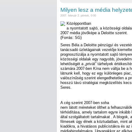
Milyen lesz a média helyze
2007. február 2. péntek, 0:00
Középpontban
a nyomtatott sajtó, a közösségi oldala
2007 média jövőképe a Deloitte szerint.
(Forrás: SG)
Seres Béla a Deloitte pénzügyi és vezeté
tanácsadó üzletágainak vezetője kiemelte
prognosztizálja a nyomtatott sajtó térnyer
közösségi oldalak egy nagyobb, jövedelm
lehetőségét a „privát” tárhelyek értékesít
számára 2007-ben Kína nem váltja be a ho
látnunk kell, hogy ez egy különleges piac
valószínűség szerint elengedhetetlen a pr
hosszú távú stratégiai megközelítés kecseg
Seres.
A cég szerint 2007-ben soha
nem látott méreteket ölthet a felhasználók 
térhódítása, amely tartalom egyre inkább
által szolgáltatott tartalmakat . A blogok, 
filmesek úgy élnek a köztudatban, mint ak
kiadókra, a hivatásos publicistákra és az
médiabirodalmakra. Ugyanakkor az elköv