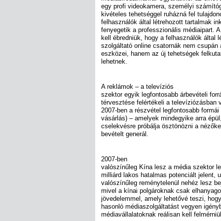
egy profi videokamera, személyi számítóg
kivételes tehetséggel ruházná fel tulajdo
felhasználók által létrehozott tartalmak i
fenyegetik a professzionális médiaipart. 
kell ébredniük, hogy a felhasználók által l
szolgáltató online csatornák nem csupán
eszközei, hanem az új tehetségek felkuta
lehetnek.
A reklámok – a televíziós
szektor egyik legfontosabb árbevételi forr
térvesztése felértékeli a televíziózásban 
2007-ben a részvétel legfontosabb formái
vásárlás) – amelyek mindegyike arra épü
cselekvésre próbálja ösztönözni a nézőke
bevételt generál.
2007-ben
valószínűleg Kína lesz a média szektor l
milliárd lakos hatalmas potenciált jelent
valószínűleg reménytelenül nehéz lesz bej
mivel a kínai polgároknak csak elhanyago
jövedelemmel, amely lehetővé teszi, hogy 
hasonló médiaszolgáltatást vegyen igényb
médiavállalatoknak reálisan kell felmérni