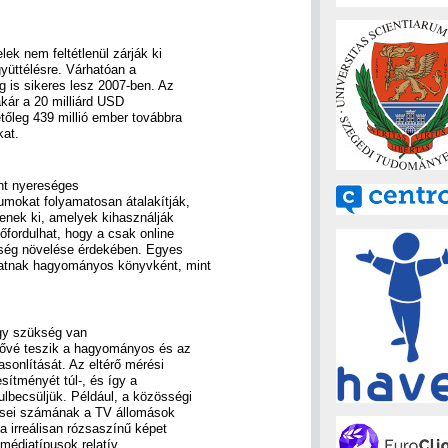
lek nem feltétlenül zárják ki
yüttélésre. Várhatóan a
ég is sikeres lesz 2007-ben. Az
kár a 20 milliárd USD
tőleg 439 millió ember továbbra
kat.
ánt nyereséges
umokat folyamatosan átalakítják,
tenek ki, amelyek kihasználják
őfordulhat, hogy a csak online
esség növelése érdekében. Egyes
hatnak hagyományos könyvként, mint
ogy szükség van
tővé teszik a hagyományos és az
sonlítását. Az eltérő mérési
sítményét túl-, és így a
lbecsüljük. Például, a közösségi
tései számának a TV állomások
a irreálisan rózsaszínű képet
j médiatípusok relatív