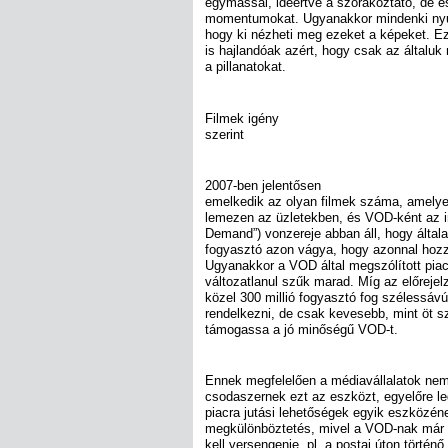
egymással, ideértve a szórakoztató, de e
momentumokat. Ugyanakkor mindenki nyug
hogy ki nézheti meg ezeket a képeket. Ezé
is hajlandóak azért, hogy csak az általu
a pillanatokat.
Filmek igény
szerint
2007-ben jelentősen
emelkedik az olyan filmek száma, amely
lemezen az üzletekben, és VOD-ként az i
Demand”) vonzereje abban áll, hogy által
fogyasztó azon vágya, hogy azonnal hoz
Ugyanakkor a VOD által megszólított pia
változatlanul szűk marad. Míg az előrejel
közel 300 millió fogyasztó fog szélessávú
rendelkezni, de csak kevesebb, mint öt s
támogassa a jó minőségű VOD-t.
Ennek megfelelően a médiavállalatok nem 
csodaszernek ezt az eszközt, egyelőre l
piacra jutási lehetőségek egyik eszközén
megkülönböztetés, mivel a VOD-nak már b
kell versengenie, pl. a postai úton történ