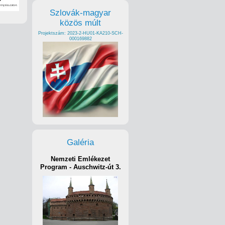
Szlovák-magyar
közös múlt
Projektszám: 2023-2-HU01-KA210-SCH-
000169882
Galéria
Nemzeti Emlékezet
Program - Auschwitz-út 3.