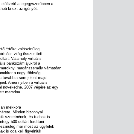
előfizető a legegyszerűbben a
heti ki ezt az igényét.
ető értéke valószínűleg
rtuális világ összesített
llárt. Valamely virtuális
uális bankszámlájukról a
y maroknyi magánszemély várhatóan
gyanakkor a nagy többség,
ra továbbra sem jelent majd
nél. Amennyiben a virtuális
al növekedne, 2007 végére az egy
att maradna.
osan mekkora
 mérete. Minden bizonnyal
ik szeretnének, és tudnak is
ntegy 500 dollárt fordítani
lószínűleg már most az ügyfelek
k is oda kell figyelniük