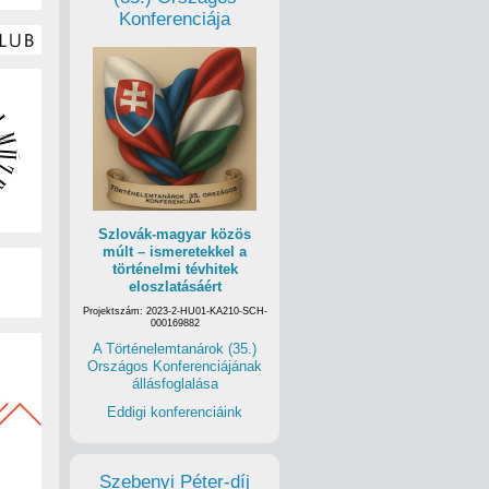
Konferenciája
Szlovák-magyar közös
múlt – ismeretekkel a
történelmi tévhitek
eloszlatásáért
Projektszám: 2023-2-HU01-KA210-SCH-
000169882
A Történelemtanárok (35.)
Országos Konferenciájának
állásfoglalása
Eddigi konferenciáink
Szebenyi Péter-díj