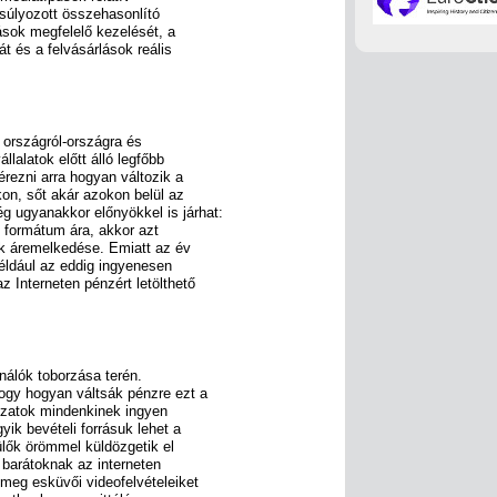
súlyozott összehasonlító
rások megfelelő kezelését, a
át és a felvásárlások reális
, országról-országra és
llalatok előtt álló legfőbb
rezni arra hogyan változik a
on, sőt akár azokon belül az
 ugyanakkor előnyökkel is járhat:
 formátum ára, akkor azt
ik áremelkedése. Emiatt az év
éldául az eddig ingyenesen
 Interneten pénzért letölthető
ználók toborzása terén.
ogy hogyan váltsák pénzre ezt a
ózatok mindenkinek ingyen
yik bevételi forrásuk lehet a
zülők örömmel küldözgetik el
barátoknak az interneten
 meg esküvői videofelvételeiket