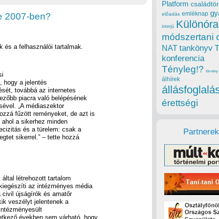
Platform
családtör
gy
emléknap
te 2007-ben?
előadás
Különóra
interjú
módszertani 
k és a felhasználói tartalmak.
tankönyv
NAT
konferencia
Tényleg!?
törvény
si
álhírek
, hogy a jelentés
állásfoglalá
ését, továbbá az internetes
ezőbb piacra való belépésének
érettségi
ésével. „A médiaszektor
zzá fűzött reményeket, de azt is
, ahol a sikerhez minden
ecizitás és a türelem: csak a
Partnerek
tet sikerrel.” – tette hozzá
által létrehozott tartalom
 kiegészíti az intézményes média
a civil újságírók és amatőr
ik veszélyt jelentenek a
 intézményesült
etkező években sem várható, hogy