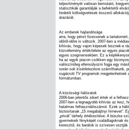
teljesítményét valósan bemutató, kiegyen
statisztikák garantálják a befektetői elvá
hirdetői költségvetések ésszerű allokációj
árazását.
Az emberek hajlandósága
arra, hogy pénzt fizessenek a tartalomért
időről-időre is változik. 2007-ben a médiavá
kihívás, hogy vajon képesek lesznek-e ráé
közvélemény értékítélete az egyes piacok
egyes szegmensekben. Ez a képlékenység
ha az egyik piacon csökken egy bizonyos
valószínűleg ellensúlyozni fogja egy más
során sok kísérletezésre számíthatunk, p
sugárzott TV programok megjelenhetnek az
formátumban.
A közösségi hálózatok
2006-ban jelentős sikert értek el a felhas
2007-ben a legnagyobb kihívás az lesz, h
hatalmas felhasználószámot. Ezek a hál
biztosítanak „15 megabájtnyi hírnevet”. Eg
„privát” tárhely értékesítése. A büszke s
gyermekeik fényképét családtagoknak és 
keresztül, és barátok is szívesen osztják