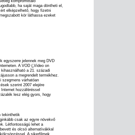
setleg kompromittáló
odtabb, ha saját maga döntheti el,
rt elképzelhető, hogy fizetni
k megszabott kör láthassa ezeket
ek egyszerre jelennek meg DVD
nterneten. A VOD („Video on
a kihasználható a 21. századi
zájusson a megrendelt termékhez.
ci szegmens várhatóan
zések szerint 2007 elejére
 Internet hozzáféréssel
zázalék lesz elég gyors, hogy
tekinthetik
eginkább csak az egyre növekvő
ek. Létfontosságú lehet a
evett és olcsó alternatívákkal
ő kölcsönzéssel. A sikerfilmek