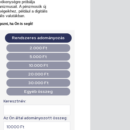
evékenységre próbálja
hanizmusait. A pénzmosók új
égeikhez, például a digitális
lis valutákban.
ozni, ha Ön is segít!