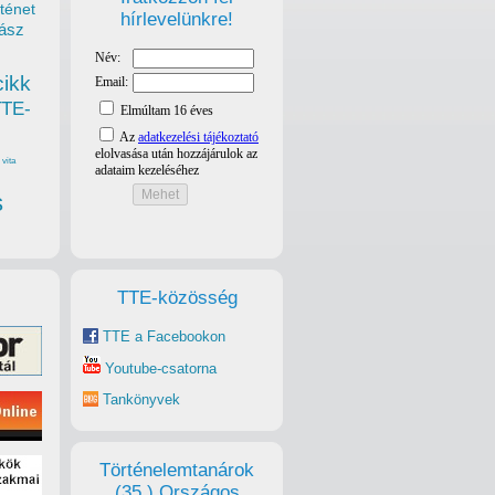
ténet
hírlevelünkre!
ász
cikk
TTE-
vita
s
TTE-közösség
TTE a Facebookon
Youtube-csatorna
Tankönyvek
Történelemtanárok
(35.) Országos