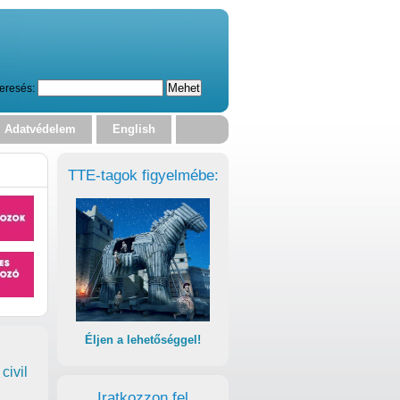
eresés:
Adatvédelem
English
TTE-tagok figyelmébe:
Éljen a lehetőséggel!
civil
Iratkozzon fel