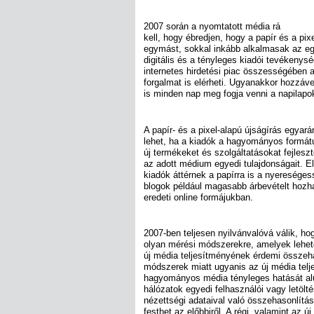
2007 során a nyomtatott média rá
kell, hogy ébredjen, hogy a papír és a pixe
egymást, sokkal inkább alkalmasak az eg
digitális és a tényleges kiadói tevékenys
internetes hirdetési piac összességében a
forgalmat is elérheti. Ugyanakkor hozzáve
is minden nap meg fogja venni a napilapo
A papír- és a pixel-alapú újságírás egyar
lehet, ha a kiadók a hagyományos formát
új termékeket és szolgáltatásokat fejlesz
az adott médium egyedi tulajdonságait. El
kiadók áttérnek a papírra is a nyereség
blogok például magasabb árbevételt hoz
eredeti online formájukban.
2007-ben teljesen nyilvánvalóvá válik, h
olyan mérési módszerekre, amelyek lehe
új média teljesítményének érdemi összeha
módszerek miatt ugyanis az új média telje
hagyományos média tényleges hatását alu
hálózatok egyedi felhasználói vagy letöl
nézettségi adataival való összehasonlítás
festhet az előbbiről. A régi, valamint az ú