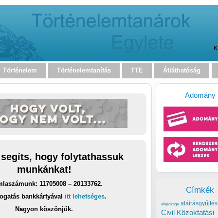
K
Történelem
Történelemtanítás
TTE
Átláthatóság
Adomány
 segíts, hogy folytathassuk
munkánkat!
laszámunk: 11705008 – 20133762.
Címkék
ogatás bankkártyával
itt lehetséges
.
aláírásgyűjtés
alapvizsga
Nagyon köszönjük.
Civil Közoktatási