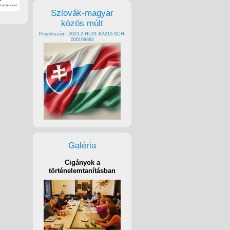
Szlovák-magyar
közös múlt
Projektszám: 2023-2-HU01-KA210-SCH-
000169882
Galéria
Cigányok a
történelemtanításban