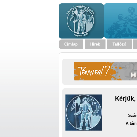
Címlap
Hírek
Tallózó
Kérjük,
Szám
A tám