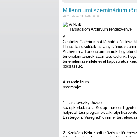
Millenniumi szeminárium tö
2002. február 11. hétfő, 0:00
A Nyílt
Társadalom Archívum rendezvénye
A
Centrális Galéria most látható kiállítása 
Ehhez kapcsolódik az a nyilvános szemin
Archívum a Történelemtanárok Egyletén
történelemtanárok számára. Célunk, hogy
történelemszemléletével kapcsolatos kér
bocsássuk.
A szeminárium
programja:
1. Laszlovszky József
középkorkutató, a Közép-Európai Egyetem
helyreállítási programok a királyi közpon
Esztergom, Visegrád” címmel tart előadás
2. Szakács Béla Zsolt művészettörténés