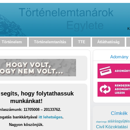
K
Történelem
Történelemtanítás
TTE
Átláthatóság
Adomány
 segíts, hogy folytathassuk
munkánkat!
laszámunk: 11705008 – 20133762.
Címkék
ogatás bankkártyával
itt lehetséges
.
aláírásgyűjtés
alapvizsga
Nagyon köszönjük.
Civil Közoktatási