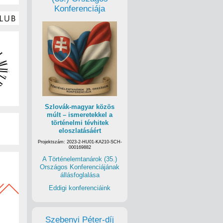
Konferenciája
Szlovák-magyar közös
múlt – ismeretekkel a
történelmi tévhitek
eloszlatásáért
Projektszám: 2023-2-HU01-KA210-SCH-
000169882
A Történelemtanárok (35.)
Országos Konferenciájának
állásfoglalása
Eddigi konferenciáink
Szebenyi Péter-díj