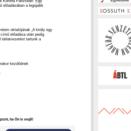
nt Korona Párizsban. Egy
ű előadásában a legújabb
etem oktatójának „A király egy
 című előadása után pedig
 tárlatvezetést tartunk a
órakor kezdődnek
n
ozni, ha Ön is segít!