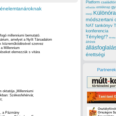
Platform
családtör
gy
emléknap
rténelemtanároknak
előadás
Különóra
interjú
módszertani 
tankönyv
NAT
konferencia
átfogó millenniumi bemutató.
Tényleg!?
törvény
árium, amelyet a Nyílt Társadalom
álhírek
ek közreműködésével szervez
állásfoglalá
 a Millennium
déseket elemezzük s vitára
érettségi
Partnerek
 oktatója „Millenniumi
tokban: Székesfehérvár,
t;
z, a Pázmány