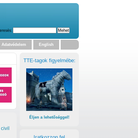
eresés:
Adatvédelem
English
TTE-tagok figyelmébe:
Éljen a lehetőséggel!
civil
Iratkozzon fel