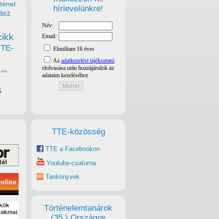
ténet
hírlevelünkre!
ász
cikk
TTE-
vita
s
TTE-közösség
TTE a Facebookon
Youtube-csatorna
Tankönyvek
Történelemtanárok
(35.) Országos