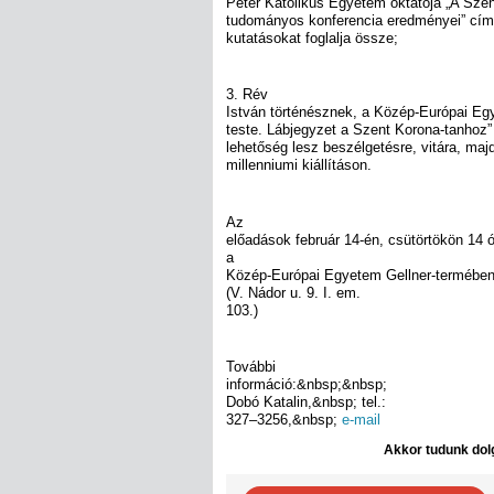
Péter Katolikus Egyetem oktatója „A Sze
tudományos konferencia eredményei” cím
kutatásokat foglalja össze;
3. Rév
István történésznek, a Közép-Európai Egy
teste. Lábjegyzet a Szent Korona-tanhoz”
lehetőség lesz beszélgetésre, vitára, majd
millenniumi kiállításon.
Az
előadások február 14-én, csütörtökön 14 
a
Közép-Európai Egyetem Gellner-termébe
(V. Nádor u. 9. I. em.
103.)
További
információ:&nbsp;&nbsp;
Dobó Katalin,&nbsp; tel.:
327–3256,&nbsp;
e-mail
Akkor tudunk dolg