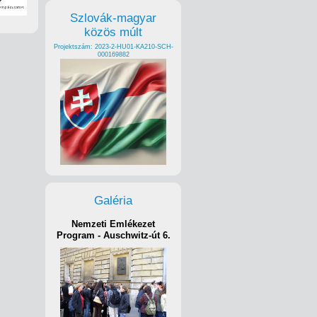
Szlovák-magyar
közös múlt
Projektszám: 2023-2-HU01-KA210-SCH-
000169882
Galéria
Nemzeti Emlékezet
Program - Auschwitz-út 6.