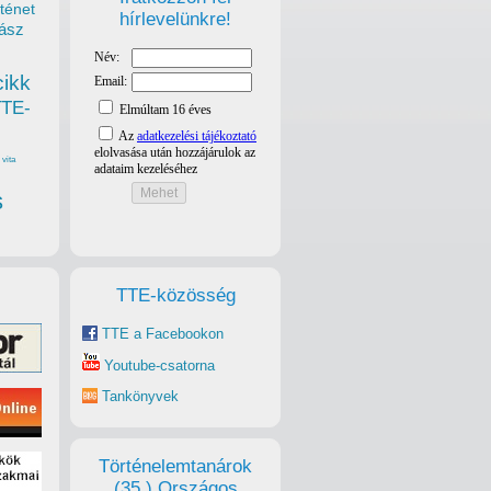
ténet
hírlevelünkre!
ász
cikk
TTE-
vita
s
TTE-közösség
TTE a Facebookon
Youtube-csatorna
Tankönyvek
Történelemtanárok
(35.) Országos