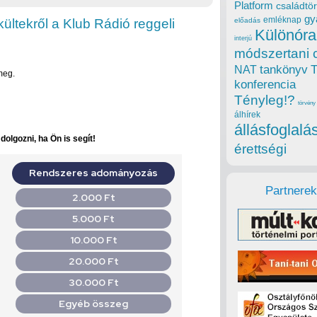
Platform
családtör
gy
emléknap
ültekről a Klub Rádió reggeli
előadás
Különóra
interjú
módszertani 
tankönyv
NAT
 meg.
konferencia
Tényleg!?
törvény
álhírek
állásfoglalá
olgozni, ha Ön is segít!
érettségi
Partnerek