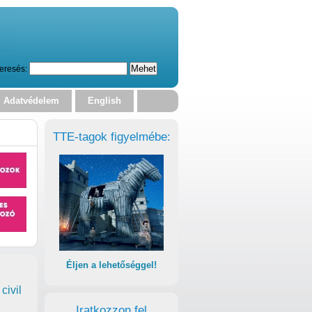
eresés:
Adatvédelem
English
TTE-tagok figyelmébe:
Éljen a lehetőséggel!
civil
Iratkozzon fel