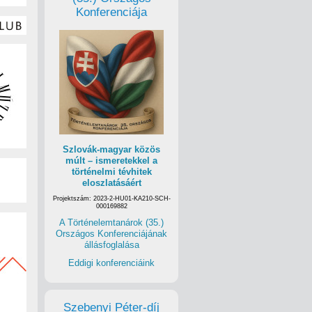
Konferenciája
Szlovák-magyar közös
múlt – ismeretekkel a
történelmi tévhitek
eloszlatásáért
Projektszám: 2023-2-HU01-KA210-SCH-
000169882
A Történelemtanárok (35.)
Országos Konferenciájának
állásfoglalása
Eddigi konferenciáink
Szebenyi Péter-díj