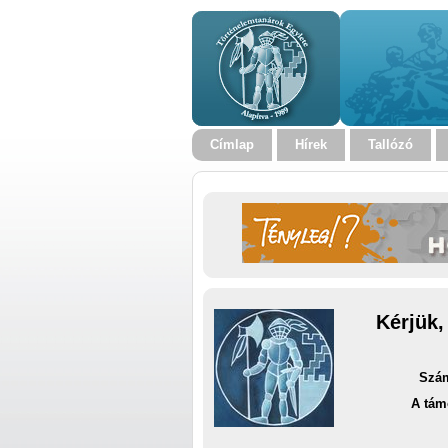
Címlap
Hírek
Tallózó
Kérjük,
Szám
A tám