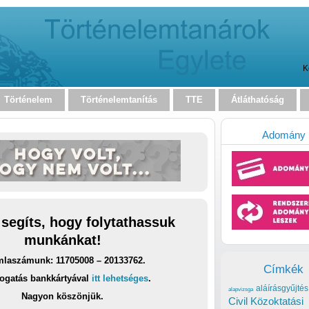
K
Történelem
Történelemtanítás
TTE
Átláthatóság
Adomány
 segíts, hogy folytathassuk
munkánkat!
laszámunk: 11705008 – 20133762.
Címkék
ogatás bankkártyával
itt lehetséges
.
aláírásgyűjtés
alapvizsga
Nagyon köszönjük.
Civil Közoktatási