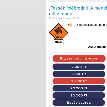
„Tessék felébredni!” A menek
műsorában
2015. október 7. szerda, 21:08
– Az interjú itt hallgatható
Akkor tudunk d