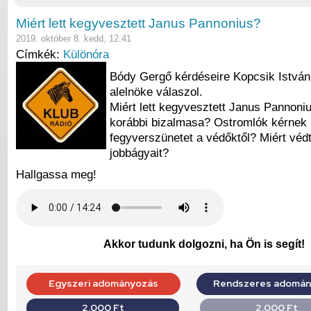
Miért lett kegyvesztett Janus Pannonius?
2019. október 8. kedd, 12:41
Címkék:
Különóra
Bódy Gergő kérdéseire Kopcsik István
alelnöke válaszol.
Miért lett kegyvesztett Janus Pannoni
korábbi bizalmasa? Ostromlók kérnek
fegyverszünetet a védőktől? Miért véd
jobbágyait?
Hallgassa meg!
Akkor tudunk dolgozni, ha Ön is segít!