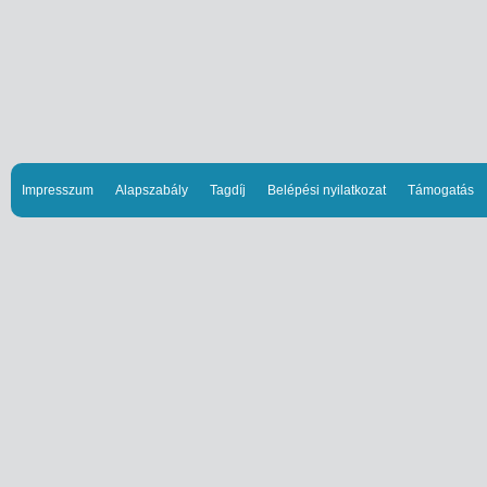
Impresszum
Alapszabály
Tagdíj
Belépési nyilatkozat
Támogatás