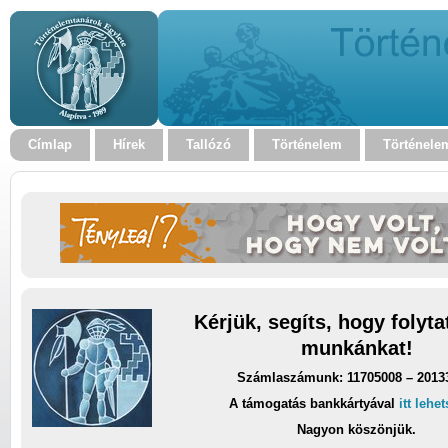
Címlap
Hírek
Tallózó
Történelem
Történele
Kérjük, segíts, hogy folyt
munkánkat!
Számlaszámunk: 11705008 – 2013
A támogatás bankkártyával
itt lehe
Nagyon köszönjük.