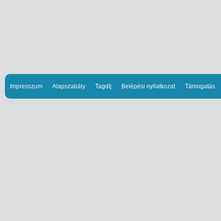
Impresszum
Alapszabály
Tagdíj
Belépési nyilatkozat
Támogatás