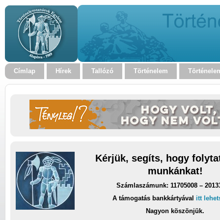
Címlap
Hírek
Tallózó
Történelem
Történele
Kérjük, segíts, hogy folyt
munkánkat!
Számlaszámunk: 11705008 – 2013
A támogatás bankkártyával
itt lehe
Nagyon köszönjük.