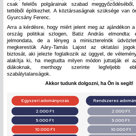
csak felelős polgárainak szabad meggyőződéséből,
tettéből építkezhet. A köztársaságnak szüksége van ön
Gyurcsány Ferenc.
Arra a kérdésre, hogy miért jelent meg az ajándékon a
ország politikai szlogen, Batiz András elmondta
jelmondata, de a lényeg a miniszterelnök üdvözl
megkerestük Aáry-Tamás Lajost az oktatási jogok
biztosát, aki jelezte foglalkozik az üggyel, de vélemé
alakítja ki, ha megtudta milyen módon juttatják el 
diákoknak, merthogy szerinte legfeljebb eb
szabálytalanságok.
Akkor tudunk dolgozni, ha Ön is segít!