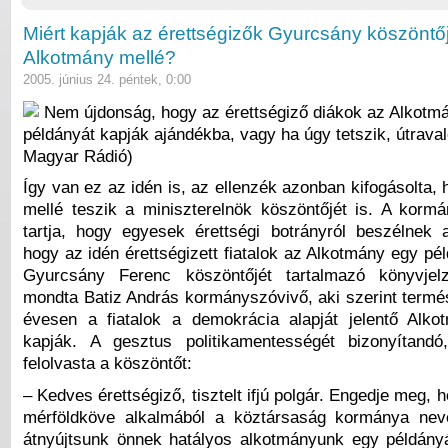
Miért kapják az érettségizők Gyurcsány köszöntőj
Alkotmány mellé?
2005. június 24. péntek, 0:00
Nem újdonság, hogy az érettségiző diákok az Alkotm
példányát kapják ajándékba, vagy ha úgy tetszik, útraval
Magyar Rádió)
Így van ez az idén is, az ellenzék azonban kifogásolta,
mellé teszik a miniszterelnök köszöntőjét is. A kor
tartja, hogy egyesek érettségi botrányról beszélnek
hogy az idén érettségizett fiatalok az Alkotmány egy pé
Gyurcsány Ferenc köszöntőjét tartalmazó könyvjel
mondta Batiz András kormányszóvivő, aki szerint termé
évesen a fiatalok a demokrácia alapját jelentő Alk
kapják. A gesztus politikamentességét bizonyítandó
felolvasta a köszöntőt:
– Kedves érettségiző, tisztelt ifjú polgár. Engedje meg, h
mérföldköve alkalmából a köztársaság kormánya nevé
átnyújtsunk önnek hatályos alkotmányunk egy példány