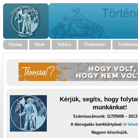
Címlap
Hírek
Tallózó
Történelem
Történele
Kérjük, segíts, hogy folyt
munkánkat!
Számlaszámunk: 11705008 – 2013
A támogatás bankkártyával
itt lehe
Nagyon köszönjük.