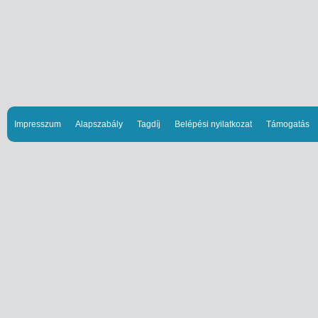
Impresszum
Alapszabály
Tagdíj
Belépési nyilatkozat
Támogatás