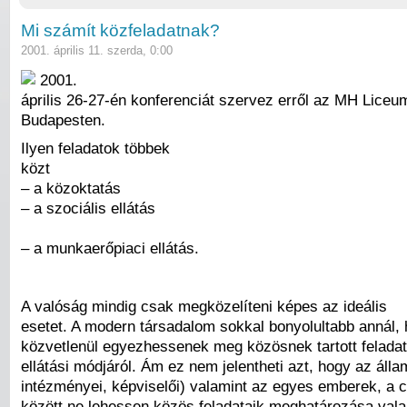
Mi számít közfeladatnak?
2001. április 11. szerda, 0:00
2001.
április 26-27-én konferenciát szervez erről az MH Liceu
Budapesten.
Ilyen feladatok többek
közt
– a közoktatás
– a szociális ellátás
– a munkaerőpiaci ellátás.
A valóság mindig csak megközelíteni képes az ideális
esetet. A modern társadalom sokkal bonyolultabb annál, 
közvetlenül egyezhessenek meg közösnek tartott feladat
ellátási módjáról. Ám ez nem jelentheti azt, hogy az áll
intézményei, képviselői) valamint az egyes emberek, a ci
között ne lehessen közös feladataik meghatározása val