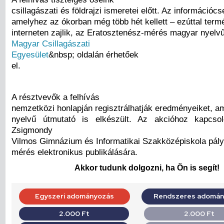
csillagászati és földrajzi ismeretei előtt. Az információcs
amelyhez az ókorban még több hét kellett – ezúttal ter
interneten zajlik, az Eratosztenész-mérés magyar nyelvű
Magyar Csillagászati
Egyesület
&nbsp; oldalán érhetőek
el.
A résztvevők a felhívás
nemzetközi honlapján regisztrálhatják eredményeiket, 
nyelvű útmutató is elkészült. Az akcióhoz kapcso
Zsigmondy
Vilmos Gimnázium és Informatikai Szakközépiskola pályáz
mérés elektronikus publikálására.
Akkor tudunk dolgozni, ha Ön is segít!