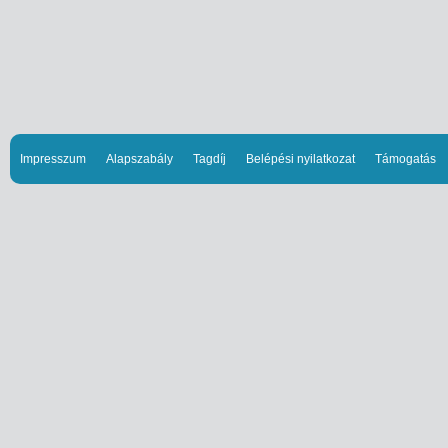
Impresszum
Alapszabály
Tagdíj
Belépési nyilatkozat
Támogatás