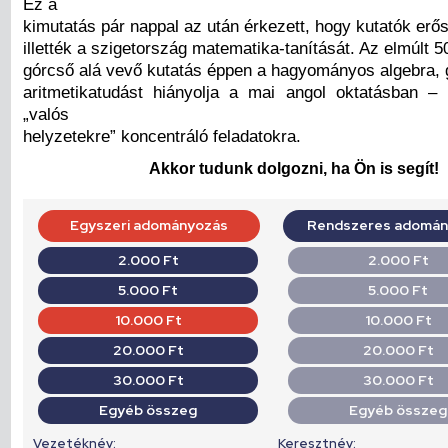
Ez a
kimutatás pár nappal az után érkezett, hogy kutatók erős 
illették a szigetország matematika-tanítását. Az elmúlt 5
górcső alá vevő kutatás éppen a hagyományos algebra, 
aritmetikatudást hiányolja a mai angol oktatásban 
„valós
helyzetekre” koncentráló feladatokra.
Akkor tudunk dolgozni, ha Ön is segít!