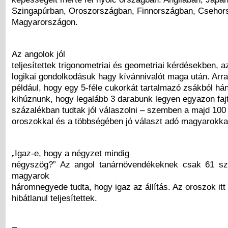
Szingapúrban, Oroszországban, Finnországban, Csehor
Magyarországon.
Az angolok jól
teljesítettek trigonometriai és geometriai kérdésekben, 
logikai gondolkodásuk hagy kívánnivalót maga után. Arra
például, hogy egy 5-féle cukorkát tartalmazó zsákból hán
kihúznunk, hogy legalább 3 darabunk legyen egyazon faj
százalékban tudtak jól válaszolni – szemben a majd 100
oroszokkal és a többségében jó választ adó magyarokka
„Igaz-e, hogy a négyzet mindig
négyszög?” Az angol tanárnövendékeknek csak 61 sz
magyarok
háromnegyede tudta, hogy igaz az állítás. Az oroszok itt 
hibátlanul teljesítettek.