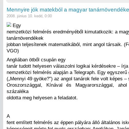
Mennyire jók matekból a magyar tanárnövendék
2008. június 10. kedd, 0:00
Egy
nemzetközi felmérés eredményéből kimutatkozik: a mag
tanárnövendékek
jobban teljesítenek matematikából, mint angol társaik. (F
VGO)
Angliában ötből csupán egy
tanár tudott helyesen válaszolni logikai kérdésekre – írja
nemzetközi felmérés alapján a Telegraph. Egy egyszerű
(„Mennyi 49 gyöke?”) az angol tanárok fele volt képes 
Oroszországgal, Kínával és Magyarországgal, aho
százaléka
oldotta meg helyesen a feladatot.
A
fent említett felmérés az éppen pályára álló általános isk
képességeit mérte fel nyolc országban: Angliában, Japá