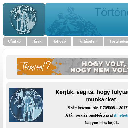
Címlap
Hírek
Tallózó
Történelem
Történele
Kérjük, segíts, hogy folyt
munkánkat!
Számlaszámunk: 11705008 – 2013
A támogatás bankkártyával
itt lehe
Nagyon köszönjük.