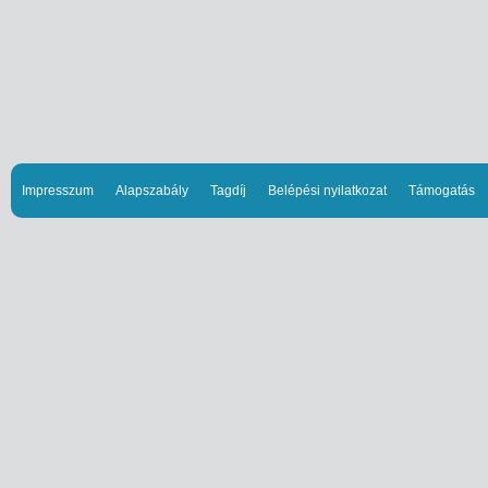
Impresszum
Alapszabály
Tagdíj
Belépési nyilatkozat
Támogatás