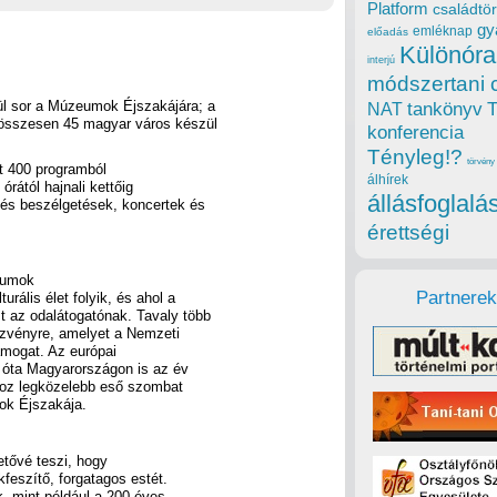
Platform
családtör
gy
emléknap
előadás
Különóra
interjú
módszertani 
ül sor a Múzeumok Éjszakájára; a
tankönyv
NAT
összesen 45 magyar város készül
konferencia
Tényleg!?
törvény
t 400 programból
álhírek
órától hajnali kettőig
állásfoglalá
k és beszélgetések, koncertek és
érettségi
eumok
Partnerek
rális élet folyik, és ahol a
 az odalátogatónak. Tavaly több
ezvényre, amelyet a Nemzeti
 támogat. Az európai
óta Magyarországon is az év
hoz legközelebb eső szombat
ok Éjszakája.
tővé teszi, hogy
feszítő, forgatagos estét.
k, mint például a 200 éves