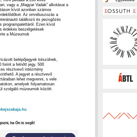
, vagy a „Magyar Vadak” alkotásai a
gatáson kívül azonban számos
érdeklődőket. Az omnibuszozás a
eteránautó találkozó és pezsgőzés
s programpalettáról. Ezen kívül
és érdekes beszélgetések
zerte a Múzeumok
icázott belépőjegyek készülnek,
orint a felnőtt jegy, 500
zes résztvevő intézmény
inthető. A jegyet a résztvevő
áraiban lehet megvenni, s vele
áratokon, amelyek folyamatosan
ül szolgáló múzeumok között.
ejszakaja.hu
ozni, ha Ön is segít!