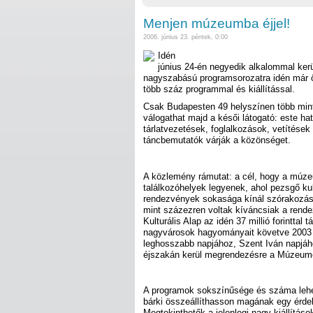
Menjen múzeumba éjjel!
2006. június 23. péntek, 0:00
Idén
június 24-én negyedik alkalommal ker
nagyszabású programsorozatra idén már 
több száz programmal és kiállítással.
Csak Budapesten 49 helyszínen több min
válogathat majd a késői látogató: este hat 
tárlatvezetések, foglalkozások, vetítése
táncbemutatók várják a közönséget.
A közlemény rámutat: a cél, hogy a múz
találkozóhelyek legyenek, ahol pezsgő kultu
rendezvények sokasága kínál szórakozást
mint százezren voltak kíváncsiak a rend
Kulturális Alap az idén 37 millió forinttal
nagyvárosok hagyományait követve 2003 
leghosszabb napjához, Szent Iván napjá
éjszakán kerül megrendezésre a Múzeum
A programok sokszínűsége és száma lehe
bárki összeállíthasson magának egy érdek
Megtekinthetők a jelenlegi nagy kiállításo