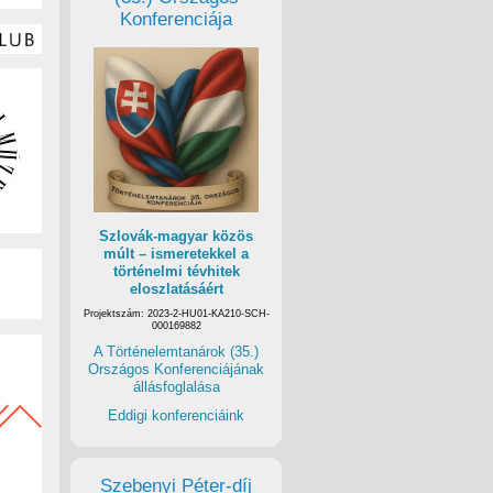
Konferenciája
Szlovák-magyar közös
múlt – ismeretekkel a
történelmi tévhitek
eloszlatásáért
Projektszám: 2023-2-HU01-KA210-SCH-
000169882
A Történelemtanárok (35.)
Országos Konferenciájának
állásfoglalása
Eddigi konferenciáink
Szebenyi Péter-díj