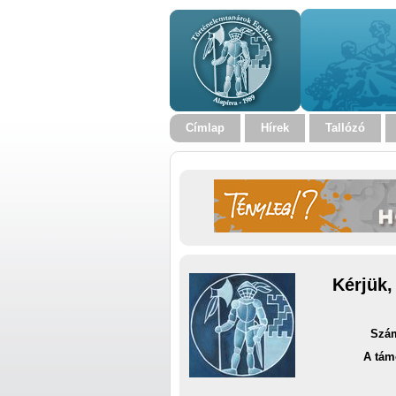
Címlap
Hírek
Tallózó
Kérjük,
Szám
A tám