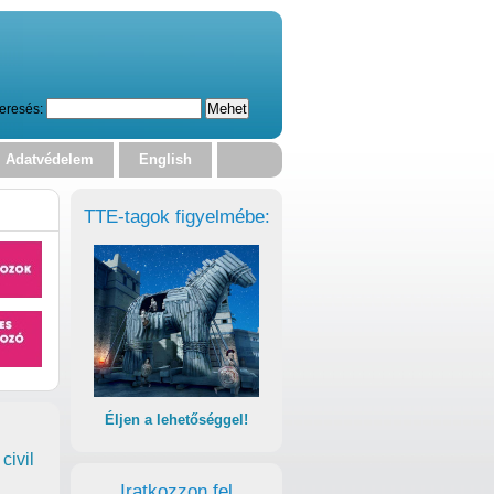
eresés:
Adatvédelem
English
TTE-tagok figyelmébe:
Éljen a lehetőséggel!
civil
Iratkozzon fel