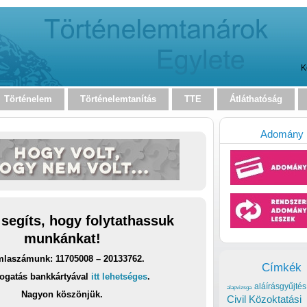
K
Történelem
Történelemtanítás
TTE
Átláthatóság
Adomány
 segíts, hogy folytathassuk
munkánkat!
laszámunk: 11705008 – 20133762.
Címkék
ogatás bankkártyával
itt lehetséges
.
aláírásgyűjtés
alapvizsga
Nagyon köszönjük.
Civil Közoktatási