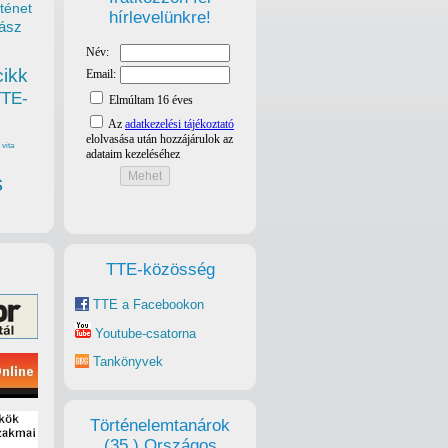
ténet
hírlevelünkre!
ász
cikk
TTE-
vita
s
TTE-közösség
TTE a Facebookon
Youtube-csatorna
Tankönyvek
Történelemtanárok
(35.) Országos