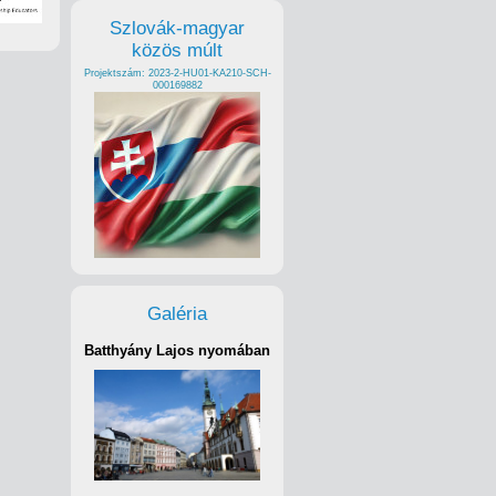
Szlovák-magyar
közös múlt
Projektszám: 2023-2-HU01-KA210-SCH-
000169882
Galéria
Batthyány Lajos nyomában