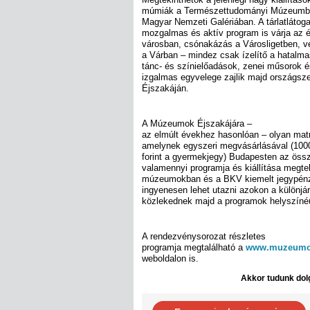
múmiák a Természettudományi Múzeumban
Magyar Nemzeti Galériában. A tárlatláto
mozgalmas és aktív program is várja az 
városban, csónakázás a Városligetben, v
a Várban – mindez csak ízelítő a hatalma
tánc- és színielőadások, zenei műsorok 
izgalmas egyvelege zajlik majd országs
Éjszakáján.
A Múzeumok Éjszakájára –
az elmúlt évekhez hasonlóan – olyan matr
amelynek egyszeri megvásárlásával (1000 f
forint a gyermekjegy) Budapesten az öss
valamennyi programja és kiállítása megtek
múzeumokban és a BKV kiemelt jegypénzt
ingyenesen lehet utazni azokon a különj
közlekednek majd a programok helyszíné
A rendezvénysorozat részletes
programja megtalálható a
www.muzeumok
weboldalon is.
Akkor tudunk dolg