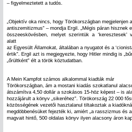
– figyelmeztetett a tudós.
„Objektív oka nincs, hogy Törökországban megjelenjen 
antiszemitizmus” – mondja Ergil. „Mégis páran hisznek 
összeeskövésben, melyet szerintük a ‘keresztesek’ 
alatt
az Egyesült Államokat, általában a nyugatot és a ‘cionist
értik”. Ergil azt is megjegyezte, hogy Hitler mindig is „
„őrültként” élt a török köztudatban.
A Mein Kampfot számos alkalommal kiadták már
Törökországban, ám a mostani kiadás szokatlanul alacs
átszámítva 4,50 dollár a szokásos 15-höz képest – is a
hozzájárult a könyv „sikeréhez”. Törökország 22 000 fős
közösségének vezetői hasztalanul tiltakoztak a kiadókná
megdöbbenésüket fejezték ki, amiért „a rasszizmus és 
magvait hintő, 500 oldalas könyv ilyen alacsony áron kap