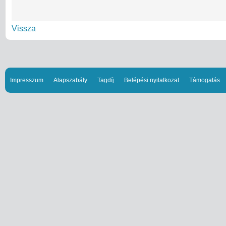
Vissza
Impresszum
Alapszabály
Tagdíj
Belépési nyilatkozat
Támogatás