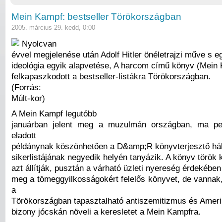
Mein Kampf: bestseller Törökországban
2005. március 29. kedd, 0:00
Nyolcvan
évvel megjelenése után Adolf Hitler önéletrajzi műve s e
ideológia egyik alapvetése, A harcom című könyv (Mein
felkapaszkodott a bestseller-listákra Törökországban.
(Forrás:
Múlt-kor)
A Mein Kampf legutóbb
januárban jelent meg a muzulmán országban, ma p
eladott
példánynak köszönhetően a D&amp;R könyvterjesztő há
sikerlistájának negyedik helyén tanyázik. A könyv török k
azt állítják, pusztán a várható üzleti nyereség érdekében 
meg a tömeggyilkosságokért felelős könyvet, de vannak,
a
Törökországban tapasztalható antiszemitizmus és Ameri
bizony jócskán növeli a keresletet a Mein Kampfra.