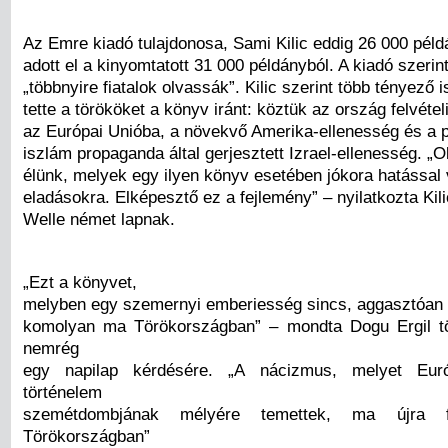
Az Emre kiadó tulajdonosa, Sami Kilic eddig 26 000 péld
adott el a kinyomtatott 31 000 példányból. A kiadó szerin
„többnyire fiatalok olvassák”. Kilic szerint több tényező 
tette a törököket a könyv iránt: köztük az ország felvétel
az Európai Unióba, a növekvő Amerika-ellenesség és a p
iszlám propaganda által gerjesztett Izrael-ellenesség. „
élünk, melyek egy ilyen könyv esetében jókora hatással
eladásokra. Elképesztő ez a fejlemény” – nyilatkozta Kil
Welle német lapnak.
„Ezt a könyvet,
melyben egy szemernyi emberiesség sincs, aggasztóan
komolyan ma Törökországban” – mondta Dogu Ergil tö
nemrég
egy napilap kérdésére. „A nácizmus, melyet Eu
történelem
szemétdombjának mélyére temettek, ma újra f
Törökországban”