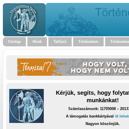
Címlap
Hírek
Tallózó
Történelem
Történele
Kérjük, segíts, hogy folyt
munkánkat!
Számlaszámunk: 11705008 – 2013
A támogatás bankkártyával
itt lehe
Nagyon köszönjük.