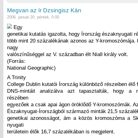
Megvan az ír Dzsingisz Kán
2006. január 20. péntek, 0:00
Egy
genetikai kutatás igazolta, hogy Írország északnyugati ré
több mint 20 százalékának azonos az Y-kromoszómája.
nagy
valószínűséggel az V. században élt Niall király volt.
(Forrás:
National Geographic)
A Trinity
College Dublin kutatói Írország különböző részeiben élő f
DNS-mintáit analizálva azt tapasztalták, hogy a m
részében
egyezőek a csak apai ágon öröklődő Y-kromoszómák. A
Északnyugat-Írországból származó minták 21,5 százalék
genetikai azonosságot, ám a közös kromoszóma a Sk
nyugati
területein élők 16,7 százalékában is megjelent.