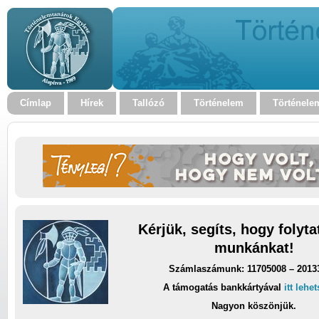
Címlap
Hírek
Tallózó
Történelem
Történele
Kérjük, segíts, hogy folyt
munkánkat!
Számlaszámunk: 11705008 – 2013
A támogatás bankkártyával
itt lehe
Nagyon köszönjük.