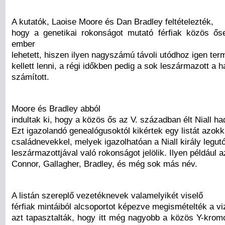
A kutatók, Laoise Moore és Dan Bradley feltételezték,
hogy a genetikai rokonságot mutató férfiak közös ő
ember
lehetett, hiszen ilyen nagyszámú távoli utódhoz igen te
kellett lenni, a régi időkben pedig a sok leszármazott a 
számított.
Moore és Bradley abból
indultak ki, hogy a közös ős az V. században élt Niall had
Ezt igazolandó genealógusoktól kikértek egy listát azokk
családnevekkel, melyek igazolhatóan a Niall király legut
leszármazottjával való rokonságot jelölik. Ilyen például a
Connor, Gallagher, Bradley, és még sok más név.
A listán szereplő vezetéknevek valamelyikét viselő
férfiak mintáiból alcsoportot képezve megismételték a vi
azt tapasztalták, hogy itt még nagyobb a közös Y-kro