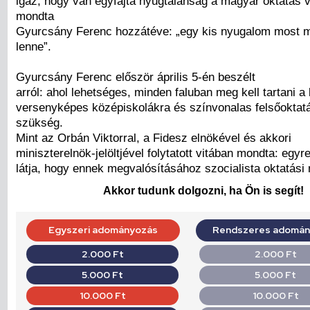
igaz, hogy van egyfajta nyugtalanság a magyar oktatás v
mondta
Gyurcsány Ferenc hozzátéve: „egy kis nyugalom most m
lenne”.
Gyurcsány Ferenc először április 5-én beszélt
arról: ahol lehetséges, minden faluban meg kell tartani a 
versenyképes középiskolákra és színvonalas felsőoktat
szükség.
Mint az Orbán Viktorral, a Fidesz elnökével és akkori
miniszterelnök-jelöltjével folytatott vitában mondta: egyr
látja, hogy ennek megvalósításához szocialista oktatási m
Akkor tudunk dolgozni, ha Ön is segít!