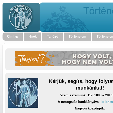
Címlap
Hírek
Tallózó
Történelem
Történele
Kérjük, segíts, hogy folyt
munkánkat!
Számlaszámunk: 11705008 – 2013
A támogatás bankkártyával
itt lehe
Nagyon köszönjük.