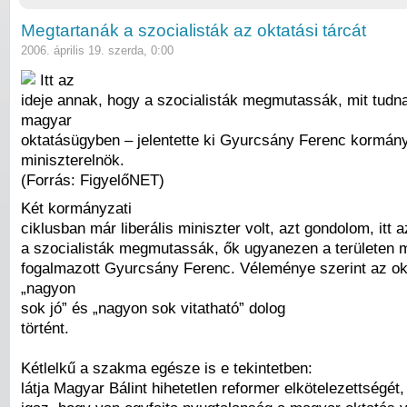
Megtartanák a szocialisták az oktatási tárcát
2006. április 19. szerda, 0:00
Itt az
ideje annak, hogy a szocialisták megmutassák, mit tudna
magyar
oktatásügyben – jelentette ki Gyurcsány Ferenc kormán
miniszterelnök.
(Forrás: FigyelőNET)
Két kormányzati
ciklusban már liberális miniszter volt, azt gondolom, itt a
a szocialisták megmutassák, ők ugyanezen a területen m
fogalmazott Gyurcsány Ferenc. Véleménye szerint az o
„nagyon
sok jó” és „nagyon sok vitatható” dolog
történt.
Kétlelkű a szakma egésze is e tekintetben:
látja Magyar Bálint hihetetlen reformer elkötelezettségét,