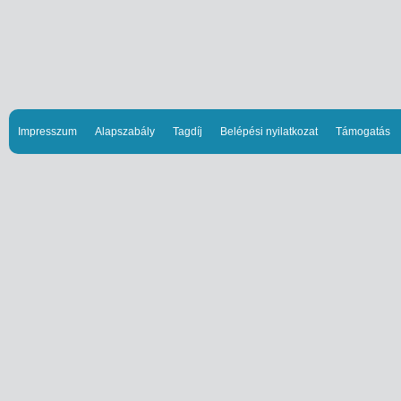
Impresszum
Alapszabály
Tagdíj
Belépési nyilatkozat
Támogatás