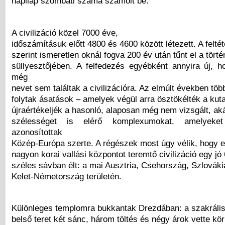
napilap szombati száma számolt be.
A civilizáció közel 7000 éve,
időszámításuk előtt 4800 és 4600 között létezett. A felté
szerint ismeretlen oknál fogva 200 év után tűnt el a tört
süllyesztőjében. A felfedezés egyébként annyira új, 
még
nevet sem találtak a civilizációra. Az elmúlt években töb
folytak ásatások – amelyek végül arra ösztökélték a kut
újraértékeljék a hasonló, alaposan még nem vizsgált, ak
szélességet is elérő komplexumokat, amelyeket
azonosítottak
Közép-Európa szerte. A régészek most úgy vélik, hogy e
nagyon korai vallási központot teremtő civilizáció egy jó
széles sávban élt: a mai Ausztria, Csehország, Szlováki
Kelet-Németország területén.
Különleges templomra bukkantak Drezdában: a szakráli
belső teret két sánc, három töltés és négy árok vette kö