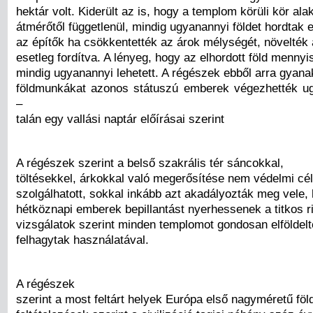
hektár volt. Kiderült az is, hogy a templom körüli kör al
átmérőtől függetlenül, mindig ugyanannyi földet hordtak 
az építők ha csökkentették az árok mélységét, növelték 
esetleg fordítva. A lényeg, hogy az elhordott föld mennyi
mindig ugyanannyi lehetett. A régészek ebből arra gyan
földmunkákat azonos státuszú emberek végezhették u
–
talán egy vallási naptár előírásai szerint
A régészek szerint a belső szakrális tér sáncokkal,
töltésekkel, árkokkal való megerősítése nem védelmi cé
szolgálhatott, sokkal inkább azt akadályozták meg vele,
hétköznapi emberek bepillantást nyerhessenek a titkos r
vizsgálatok szerint minden templomot gondosan elföldelt
felhagytak használatával.
A régészek
szerint a most feltárt helyek Európa első nagyméretű föld