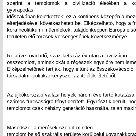
szerint a templomok a civilizáció életében a ko
gyarapodás
időszakában keletkeztek; ez a kontinens közepén a me
elterjedésével következhetett be. Elképzelhető, hogy a fri
kora neolitikumi műemlékek, tulajdonképpen Európa első
területen élő törzsek versengésének következménye.
Relatíve rövid idő, száz-kétszáz év után a civilizáció
összeomlott, aminek okát a régészek egyelőre nem isme
Elképzelhetőnek tartják, hogy eltűnt az összekovácsoló
társadalmi-politikai kényszer az itt élők életéből.
Az újkőkorszaki vallási helyek három éve tartó kutatása
számos furcsaságra fényt derített. Egyrészt kiderült, h
templomot csak néhány generáció használta, talán max
Másodszor a mérések szerint minden
templom belső szakrális területe körülbelül ugyanakkor