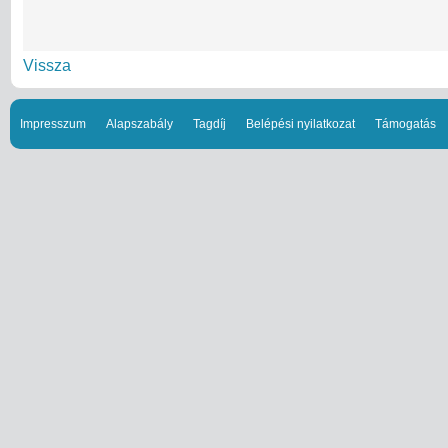
Vissza
Impresszum
Alapszabály
Tagdíj
Belépési nyilatkozat
Támogatás