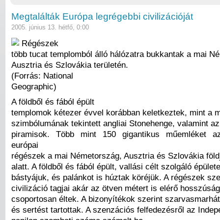
Megtalálták Európa legrégebbi civilizációját
2005. június 13. hétfő, 0:00
Régészek
több tucat templomból álló hálózatra bukkantak a mai N
Ausztria és Szlovákia területén.
(Forrás: National
Geographic)
A földből és fából épült
templomok kétezer évvel korábban keletkeztek, mint a me
szimbólumának tekintett angliai Stonehenge, valamint az
piramisok. Több mint 150 gigantikus műemléket az
európai
régészek a mai Németország, Ausztria és Szlovákia földj
alatt. A földből és fából épült, vallási célt szolgáló épület
bástyájuk, és palánkot is húztak köréjük. A régészek sze
civilizáció tagjai akár az ötven métert is elérő hosszús
csoportosan éltek. A bizonyítékok szerint szarvasmarhát
és sertést tartottak. A szenzációs felfedezésről az Indep