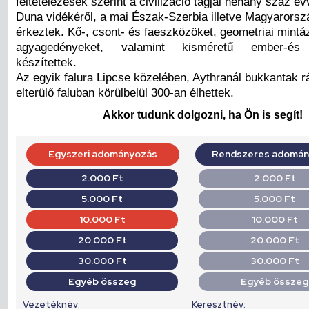
feltételezések szerint a civilizáció tagjai néhány száz é
Duna vidékéről, a mai Észak-Szerbia illetve Magyarorszá
érkeztek. Kő-, csont- és faeszközöket, geometriai mintá
agyagedényeket, valamint kisméretű ember-és á
készítettek.
Az egyik falura Lipcse közelében, Aythranál bukkantak r
elterülő faluban körülbelül 300-an élhettek.
Akkor tudunk dolgozni, ha Ön is segít!