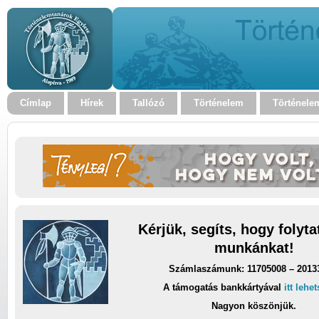
Címlap
Hírek
Tallózó
Történelem
Történele
Kérjük, segíts, hogy folyt
munkánkat!
Számlaszámunk: 11705008 – 2013
A támogatás bankkártyával
itt lehe
Nagyon köszönjük.