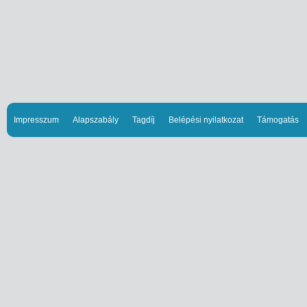
Impresszum
Alapszabály
Tagdíj
Belépési nyilatkozat
Támogatás