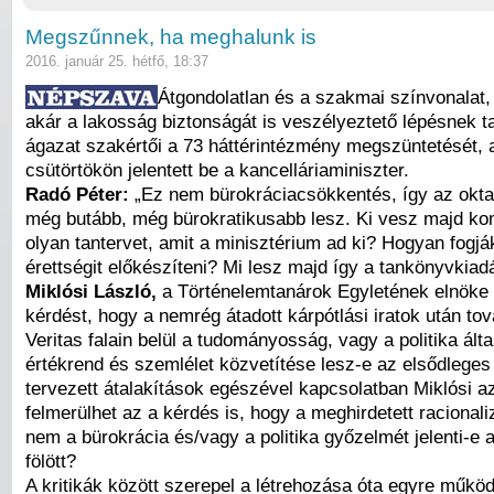
Megszűnnek, ha meghalunk is
2016. január 25. hétfő, 18:37
Átgondolatlan és a szakmai színvonalat,
akár a lakosság biztonságát is veszélyeztető lépésnek ta
ágazat szakértői a 73 háttérintézmény megszüntetését, 
csütörtökön jelentett be a kancelláriaminiszter.
Radó Péter:
„Ez nem bürokráciacsökkentés, így az okta
még butább, még bürokratikusabb lesz. Ki vesz majd k
olyan tantervet, amit a minisztérium ad ki? Hogyan fogjá
érettségit előkészíteni? Mi lesz majd így a tankönyvkia
Miklósi László,
a Történelemtanárok Egyletének elnöke f
kérdést, hogy a nemrég átadott kárpótlási iratok után tov
Veritas falain belül a tudományosság, vagy a politika által
értékr
end és szemlélet közvetítése lesz-e az elsődlege
tervezett átalakítások egészével kapcsolatban Miklósi a
felmerülhet az a kérdés is, hogy a meghirdetett racionali
nem a bürokrácia és/vagy a politika győzelmét jelenti-e
fölött?
A kritikák között szerepel a létrehozása óta egyre műk