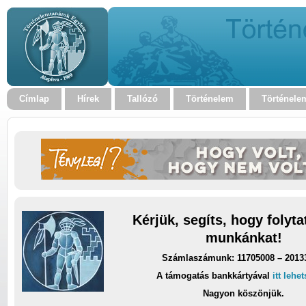
Címlap
Hírek
Tallózó
Történelem
Történele
Kérjük, segíts, hogy folyt
munkánkat!
Számlaszámunk: 11705008 – 2013
A támogatás bankkártyával
itt lehe
Nagyon köszönjük.