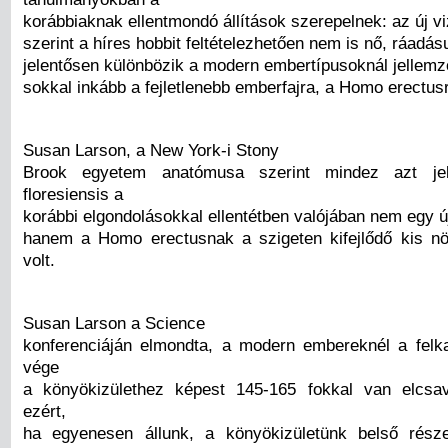
korábbiaknak ellentmondó állítások szerepelnek: az új v
szerint a híres hobbit feltételezhetően nem is nő, ráadásu
jelentősen különbözik a modern embertípusoknál jellemző
sokkal inkább a fejletlenebb emberfajra, a Homo erectus
Susan Larson, a New York-i Stony
Brook egyetem anatómusa szerint mindez azt je
floresiensis a
korábbi elgondolásokkal ellentétben valójában nem egy ú
hanem a Homo erectusnak a szigeten kifejlődő kis n
volt.
Susan Larson a Science
konferenciáján elmondta, a modern embereknél a felka
vége
a könyökizülethez képest 145-165 fokkal van elcsa
ezért,
ha egyenesen állunk, a könyökizületünk belső rész