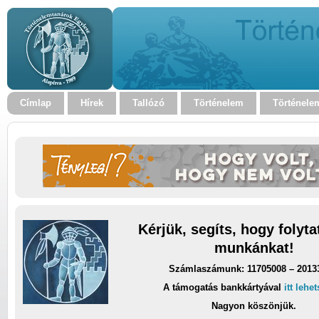
Címlap
Hírek
Tallózó
Történelem
Történele
Kérjük, segíts, hogy folyt
munkánkat!
Számlaszámunk: 11705008 – 2013
A támogatás bankkártyával
itt lehe
Nagyon köszönjük.