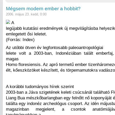
Mégsem modern ember a hobbit?
2006. május 23. kedd, 0:00
A
legújabb kutatási eredmények új megvilágításba helyezik
emlegetett ősi leletet.
(Forrás: Index)
Az utóbbi ötven év legfontosabb paleoantropológiai
lelete volt a 2003-ban, Indonéziában talált emberfa
magas
Homo floresiensis. Az apró termetű ember tizenháromeze
élt, kőeszközöket készített, és törpemamutokra vadászot
A korábbi tudományos hírek szerint
2003-ban a Jáva szigetének keleti csúcsánál található Fl
Liang Bua mészkőbarlangban egy felnőtt nő koponyáját é
találta egy indonéz archeológus csoport. Az idén május
magazinban megjelent, a csontok anatómiájáv
tanulmányokban a