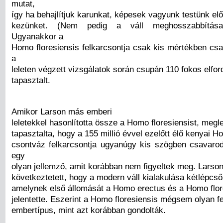
mutat,
így ha behajlítjuk karunkat, képesek vagyunk testünk elő
kezünket. (Nem pedig a váll meghosszabbításaké
Ugyanakkor a
Homo floresiensis felkarcsontja csak kis mértékben csa
a
leleten végzett vizsgálatok során csupán 110 fokos elfor
tapasztalt.
Amikor Larson más emberi
leletekkel hasonlította össze a Homo floresiensist, meg
tapasztalta, hogy a 155 millió évvel ezelőtt élő kenyai 
csontváz felkarcsontja ugyanúgy kis szögben csavarod
egy
olyan jellemző, amit korábban nem figyeltek meg. Larson
következtetett, hogy a modern váll kialakulása kétlépcső
amelynek első állomását a Homo erectus és a Homo flor
jelentette. Eszerint a Homo floresiensis mégsem olyan fej
embertípus, mint azt korábban gondolták.