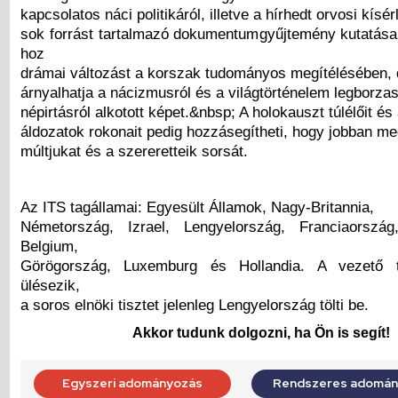
kapcsolatos náci politikáról, illetve a hírhedt orvosi kísér
sok forrást tartalmazó dokumentumgyűjtemény kutatás
hoz
drámai változást a korszak tudományos megítélésében, 
árnyalhatja a nácizmusról és a világtörténelem legborza
népirtásról alkotott képet.&nbsp; A holokauszt túlélőit és
áldozatok rokonait pedig hozzásegítheti, hogy jobban me
múltjukat és a szereretteik sorsát.
Az ITS tagállamai: Egyesült Államok, Nagy-Britannia,
Németország, Izrael, Lengyelország, Franciaország
Belgium,
Görögország, Luxemburg és Hollandia. A vezető t
ülésezik,
a soros elnöki tisztet jelenleg Lengyelország tölti be.
Akkor tudunk dolgozni, ha Ön is segít!