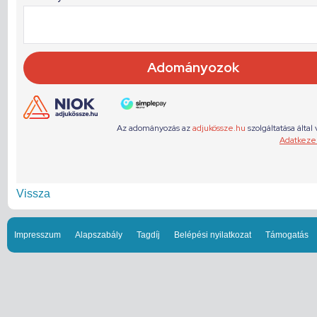
Vissza
Impresszum
Alapszabály
Tagdíj
Belépési nyilatkozat
Támogatás