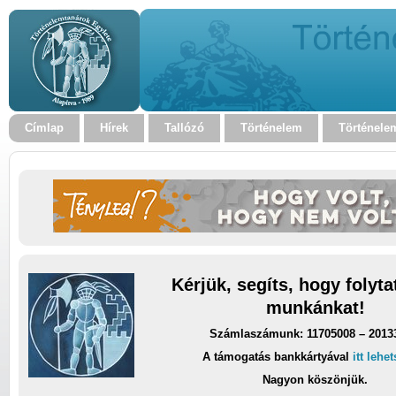
Címlap
Hírek
Tallózó
Történelem
Történele
Kérjük, segíts, hogy folyt
munkánkat!
Számlaszámunk: 11705008 – 2013
A támogatás bankkártyával
itt lehe
Nagyon köszönjük.