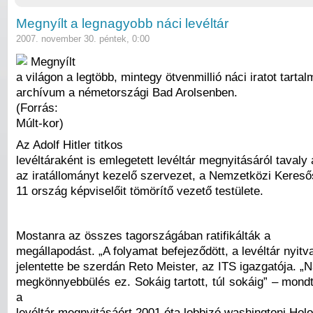
Megnyílt a legnagyobb náci levéltár
2007. november 30. péntek, 0:00
Megnyílt
a világon a legtöbb, mintegy ötvenmillió náci iratot tarta
archívum a németországi Bad Arolsenben.
(Forrás:
Múlt-kor)
Az Adolf Hitler titkos
levéltáraként is emlegetett levéltár megnyitásáról tavaly
az iratállományt kezelő szervezet, a Nemzetközi Keresős
11 ország képviselőit tömörítő vezető testülete.
Mostanra az összes tagországában ratifikálták a
megállapodást. „A folyamat befejeződött, a levéltár nyitva
jelentette be szerdán Reto Meister, az ITS igazgatója. „
megkönnyebbülés ez. Sokáig tartott, túl sokáig” – mond
a
levéltár megnyitásáért 2001 óta lobbizó washingtoni Hol