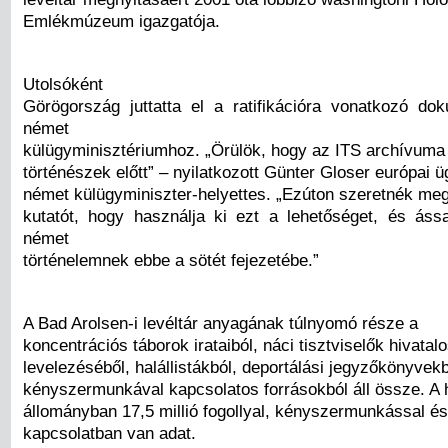
Emlékmúzeum igazgatója.
Utolsóként
Görögország juttatta el a ratifikációra vonatkozó d
német
külügyminisztériumhoz. „Örülök, hogy az ITS archívuma
történészek előtt” – nyilatkozott Günter Gloser európai ü
német külügyminiszter-helyettes. „Ezúton szeretnék me
kutatót, hogy használja ki ezt a lehetőséget, és ás
német
történelemnek ebbe a sötét fejezetébe.”
A Bad Arolsen-i levéltár anyagának túlnyomó része a
koncentrációs táborok irataiból, náci tisztviselők hivatal
levelezéséből, halállistákból, deportálási jegyzőkönyvekb
kényszermunkával kapcsolatos forrásokból áll össze. A
állományban 17,5 millió fogollyal, kényszermunkással és 
kapcsolatban van adat.