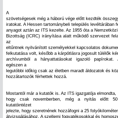
A
szövetségesek még a háború vége előtt kezdték összegy
iratokat. A Hessen tartománybeli település levéltárában f
anyagot aztán az ITS kezelte. Az 1955 óta a Nemzetköz
Bizottság (ICRC) irányítása alatt működő szervezet fel
az
eltűntnek nyilvánított személyekkel kapcsolatos dokum
felkutatása volt, később a kárpótlásra jogosult túlélők ké
archívumból a hányattatásokat igazoló papírokat.
egészen a
legutóbbi időkig csak az életben maradt áldozatok és kö
hozzátartozók férhettek hozzá.
Mostantól már a kutatók is. Az ITS igazgatója elmondta,
hogy csak novemberben, még a nyitás előtt 50
kutatóintézet
jelezte, hogy szeretnének hozzáfogni a 25 folyókilométe
átvizsgálásához. A szellemi fogyatékosokkal és homosz