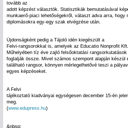
tovább az
adott képzést választók. Statisztikák bemutatásával kép
munkaerő-piaci lehetőségekről, választ adva arra, hogy 
diplomásokra egy-egy szak elvégzése után.
Újdonságként pedig a Tájoló idén kiegészült a
Felvi-rangsorokkal is, amelyek az Educatio Nonprofit Kft
Műhelyében tíz éve zajló felsőoktatási rangsorkutatáso
foglalják össze. Mivel számos szempont alapján készül e
található rangsor, könnyen mérlegelhetővé teszi a pálya
egyes képzéseket.
A Felvi
tájékoztató kiadványai egységesen december 15-én jele
meg.
(
www.edupress.hu
)
&nbsp;