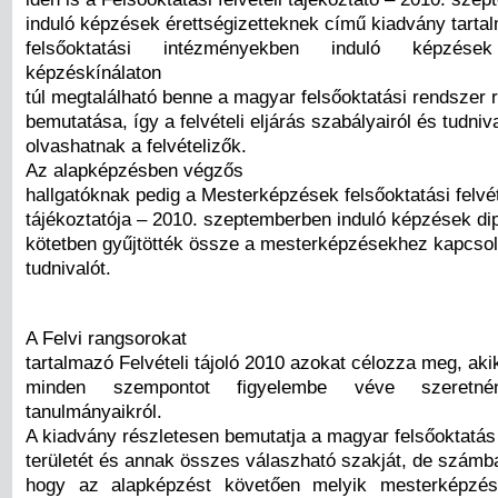
induló képzések érettségizetteknek című kiadvány tarta
felsőoktatási intézményekben induló képzése
képzéskínálaton
túl megtalálható benne a magyar felsőoktatási rendszer 
bemutatása, így a felvételi eljárás szabályairól és tudniva
olvashatnak a felvételizők.
Az alapképzésben végzős
hallgatóknak pedig a Mesterképzések felsőoktatási felvét
tájékoztatója – 2010. szeptemberben induló képzések d
kötetben gyűjtötték össze a mesterképzésekhez kapcso
tudnivalót.
A Felvi rangsorokat
tartalmazó Felvételi tájoló 2010 azokat célozza meg, ak
minden szempontot figyelembe véve szeretnén
tanulmányaikról.
A kiadvány részletesen bemutatja a magyar felsőoktatás
területét és annak összes válaszható szakját, de számba
hogy az alapképzést követően melyik mesterképzé