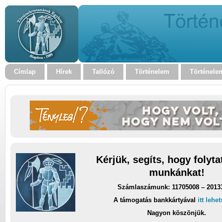
Címlap
Hírek
Tallózó
Történelem
Történele
Kérjük, segíts, hogy folyt
munkánkat!
Számlaszámunk: 11705008 – 2013
A támogatás bankkártyával
itt lehe
Nagyon köszönjük.