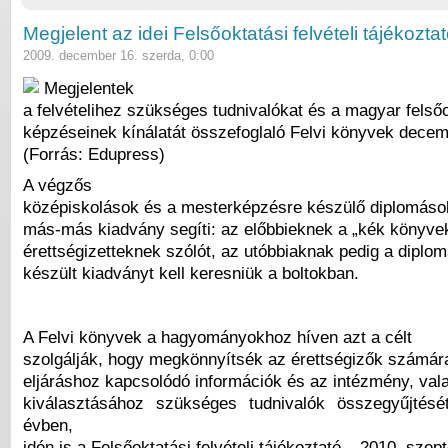
Megjelent az idei Felsőoktatási felvételi tájékozta
2009. december 16. szerda, 0:00
Megjelentek
a felvételihez szükséges tudnivalókat és a magyar felső
képzéseinek kínálatát összefoglaló Felvi könyvek decem
(Forrás: Edupress)
A végzős
középiskolások és a mesterképzésre készülő diplomáso
más-más kiadvány segíti: az előbbieknek a „kék könyve
érettségizetteknek szólót, az utóbbiaknak pedig a dipl
készült kiadványt kell keresniük a boltokban.
A Felvi könyvek a hagyományokhoz híven azt a célt
szolgálják, hogy megkönnyítsék az érettségizők számára 
eljáráshoz kapcsolódó információk és az intézmény, val
kiválasztásához szükséges tudnivalók összegyűjtésé
évben,
idén is a Felsőoktatási felvételi tájékoztató – 2010. sze