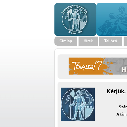
Címlap
Hírek
Tallózó
Kérjük,
Szám
A tám