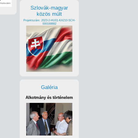
Szlovák-magyar
közös múlt
Projektszám: 2023-2-HU01-KA210-SCH-
000169882
Galéria
Alkotmány és történelem