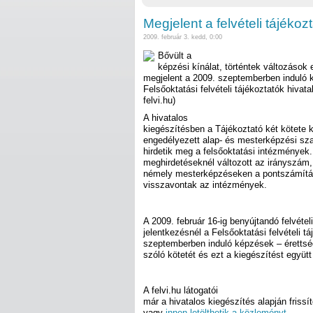
Megjelent a felvételi tájékoz
2009. február 3. kedd, 0:00
Bővült a
képzési kínálat, történtek változáso
megjelent a 2009. szeptemberben induló 
Felsőoktatási felvételi tájékoztatók hivata
felvi.hu)
A hivatalos
kiegészítésben a Tájékoztató két kötete 
engedélyezett alap- és mesterképzési sz
hirdetik meg a felsőoktatási intézmények.
meghirdetéseknél változott az irányszám,
némely mesterképzéseken a pontszámítá
visszavontak az intézmények.
A 2009. február 16-ig benyújtandó felvételi
jelentkezésnél a Felsőoktatási felvételi t
szeptemberben induló képzések – éretts
szóló kötetét és ezt a kiegészítést együtt
A felvi.hu látogatói
már a hivatalos kiegészítés alapján frissí
vagy
innen letölthetik a közleményt
.