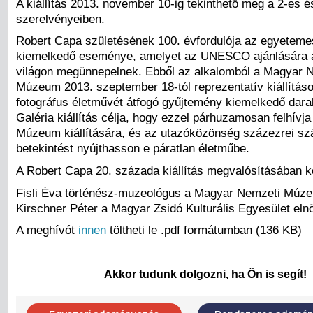
A kiállítás 2013. november 10-ig tekinthető meg a 2-es é
szerelvényeiben.
Robert Capa születésének 100. évfordulója az egyetem
kiemelkedő eseménye, amelyet az UNESCO ajánlására 
világon megünnepelnek. Ebből az alkalomból a Magyar 
Múzeum 2013. szeptember 18-tól reprezentatív kiállításo
fotográfus életművét átfogó gyűjtemény kiemelkedő darab
Galéria kiállítás célja, hogy ezzel párhuzamosan felhívja
Múzeum kiállítására, és az utazóközönség százezrei sz
betekintést nyújthasson e páratlan életműbe.
A Robert Capa 20. százada kiállítás megvalósításában 
Fisli Éva történész-muzeológus a Magyar Nemzeti Múz
Kirschner Péter a Magyar Zsidó Kulturális Egyesület eln
A meghívót
innen
töltheti le .pdf formátumban (136 KB)
Akkor tudunk dolgozni, ha Ön is segít!