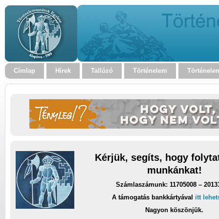
Címlap
Hírek
Tallózó
Történelem
Történele
Kérjük, segíts, hogy folyt
munkánkat!
Számlaszámunk: 11705008 – 2013
A támogatás bankkártyával
itt lehe
Nagyon köszönjük.