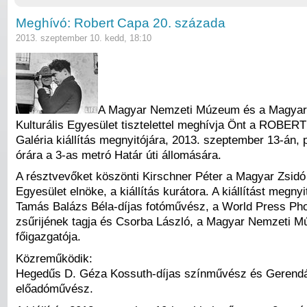
Meghívó: Robert Capa 20. százada
2013. szeptember 10. kedd, 18:10
A Magyar Nemzeti Múzeum és a Magyar
Kulturális Egyesület tisztelettel meghívja Önt a ROBE
Galéria kiállítás megnyitójára, 2013. szeptember 13-án,
órára a 3-as metró Határ úti állomására.
A résztvevőket köszönti Kirschner Péter a Magyar Zsidó 
Egyesület elnöke, a kiállítás kurátora. A kiállítást megny
Tamás Balázs Béla-díjas fotóművész, a World Press Ph
zsűrijének tagja és Csorba László, a Magyar Nemzeti 
főigazgatója.
Közreműködik:
Hegedűs D. Géza Kossuth-díjas színművész és Gerendá
előadóművész.