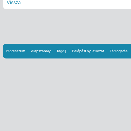
Vissza
Impresszum
Alapszabály
Tagdíj
Belépési nyilatkozat
Támogatás