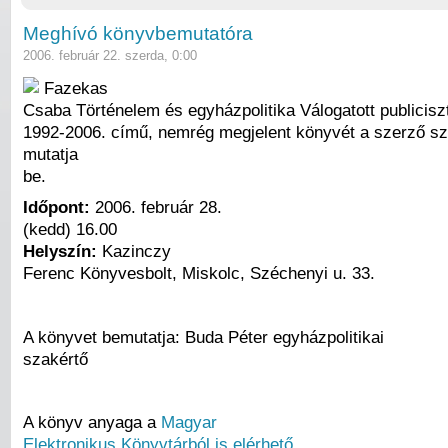
Meghívó könyvbemutatóra
2006. február 22. szerda, 0:00
Fazekas
Csaba Történelem és egyházpolitika Válogatott publiciszt
1992-2006. című, nemrég megjelent könyvét a szerző s
mutatja
be.
Időpont:
2006. február 28.
(kedd) 16.00
Helyszín:
Kazinczy
Ferenc Könyvesbolt, Miskolc, Széchenyi u. 33.
A könyvet bemutatja: Buda Péter egyházpolitikai
szakértő
A könyv anyaga a
Magyar
Elektronikus Könyvtárból is elérhető
.