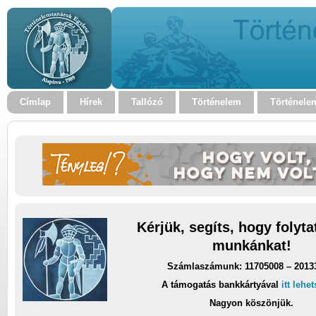
Címlap
Hírek
Tallózó
Történelem
Történele
Kérjük, segíts, hogy folyt
munkánkat!
Számlaszámunk: 11705008 – 2013
A támogatás bankkártyával
itt lehe
Nagyon köszönjük.