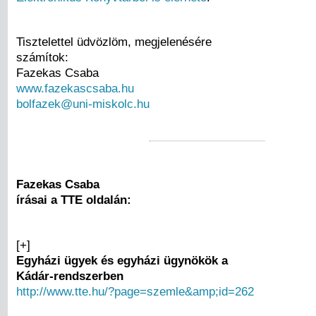
Tisztelettel üdvözlöm, megjelenésére
számítok:
Fazekas Csaba
www.fazekascsaba.hu
bolfazek@uni-miskolc.hu
Fazekas Csaba
írásai a TTE oldalán:
[+]
Egyházi ügyek és egyházi ügynökök a
Kádár-rendszerben
http://www.tte.hu/?page=szemle&amp;id=262