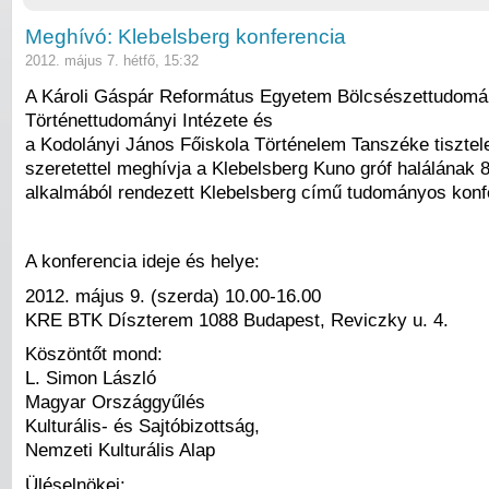
Meghívó: Klebelsberg konferencia
2012. május 7. hétfő, 15:32
A Károli Gáspár Református Egyetem Bölcsészettudomá
Történettudományi Intézete és
a Kodolányi János Főiskola Történelem Tanszéke tisztele
szeretettel meghívja a Klebelsberg Kuno gróf halálának 8
alkalmából rendezett Klebelsberg című tudományos konf
A konferencia ideje és helye:
2012. május 9. (szerda) 10.00-16.00
KRE BTK Díszterem 1088 Budapest, Reviczky u. 4.
Köszöntőt mond:
L. Simon László
Magyar Országgyűlés
Kulturális- és Sajtóbizottság,
Nemzeti Kulturális Alap
Üléselnökei: