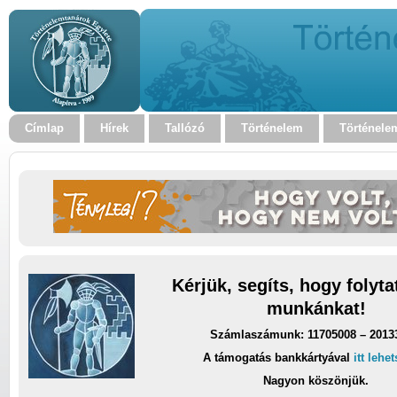
Címlap
Hírek
Tallózó
Történelem
Történele
Kérjük, segíts, hogy folyt
munkánkat!
Számlaszámunk: 11705008 – 2013
A támogatás bankkártyával
itt lehe
Nagyon köszönjük.