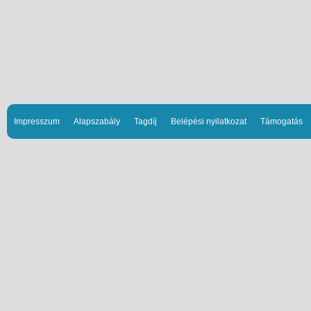
Impresszum
Alapszabály
Tagdíj
Belépési nyilatkozat
Támogatás