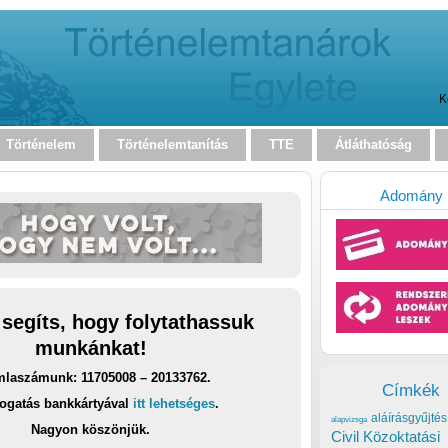
K
Történelem
Történelemtanítás
TTE
Átláthatóság
Adomány
 segíts, hogy folytathassuk
munkánkat!
laszámunk: 11705008 – 20133762.
Címkék
ogatás bankkártyával
itt lehetséges
.
aláírásgyűjtés
alapvizsga
Nagyon köszönjük.
Civil Közoktatási