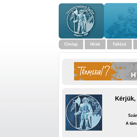
Címlap
Hírek
Tallózó
Kérjük,
Szám
A tám