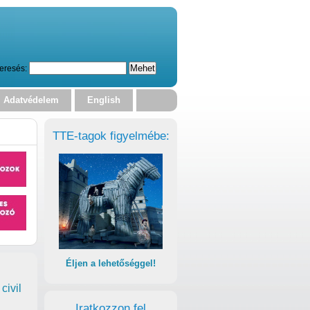
eresés:
Adatvédelem
English
TTE-tagok figyelmébe:
Éljen a lehetőséggel!
civil
Iratkozzon fel