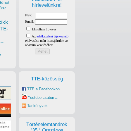
ténet
hírlevelünkre!
ász
cikk
TTE-
vita
s
TTE-közösség
TTE a Facebookon
Youtube-csatorna
Tankönyvek
Történelemtanárok
(35.) Országos