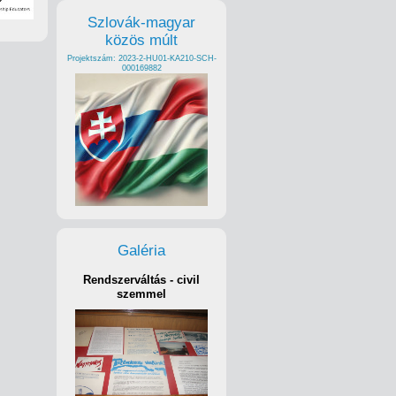
Szlovák-magyar
közös múlt
Projektszám: 2023-2-HU01-KA210-SCH-
000169882
Galéria
Rendszerváltás - civil
szemmel