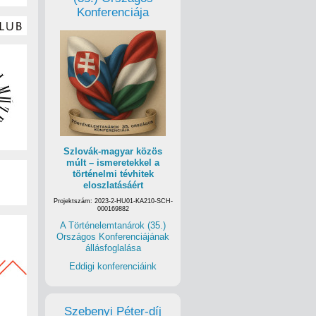
Konferenciája
Szlovák-magyar közös
múlt – ismeretekkel a
történelmi tévhitek
eloszlatásáért
Projektszám: 2023-2-HU01-KA210-SCH-
000169882
A Történelemtanárok (35.)
Országos Konferenciájának
állásfoglalása
Eddigi konferenciáink
Szebenyi Péter-díj