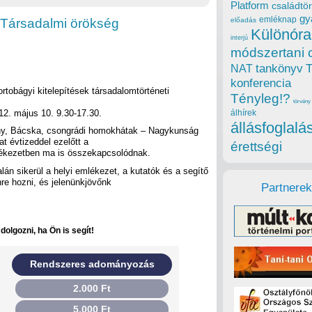
Platform
családtör
gy
emléknap
 Társadalmi örökség
előadás
Különóra
interjú
módszertani 
tankönyv
NAT
konferencia
rtobágyi kitelepítések társadalomtörténeti
Tényleg!?
törvény
12. május 10. 9.30-17.30.
álhírek
állásfoglalá
ny, Bácska, csongrádi homokhátak – Nagykunság
t évtizeddel ezelőtt a
érettségi
lékezetben ma is összekapcsolódnak.
talán sikerül a helyi emlékezet, a kutatók és a segítő
e hozni, és jelenünkjövőnk
Partnerek
olgozni, ha Ön is segít!