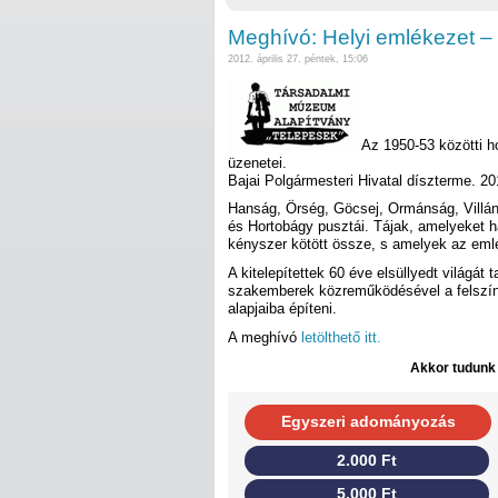
Meghívó: Helyi emlékezet –
2012. április 27. péntek, 15:06
Az 1950-53 közötti ho
üzenetei.
Bajai Polgármesteri Hivatal díszterme. 20
Hanság, Örség, Göcsej, Ormánság, Villá
és Hortobágy pusztái. Tájak, amelyeket ha
kényszer kötött össze, s amelyek az em
A kitelepítettek 60 éve elsüllyedt világát 
szakemberek közreműködésével a felszínr
alapjaiba építeni.
A meghívó
letölthető itt.
Akkor tudunk d