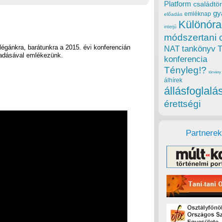
Platform
családtör
gy
emléknap
előadás
Különóra
interjú
módszertani 
llégánkra, barátunkra a 2015. évi konferencián
tankönyv
NAT
lőadásával emlékezünk.
konferencia
Tényleg!?
törvény
álhírek
állásfoglalá
érettségi
Partnerek