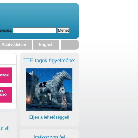
eresés:
Adatvédelem
English
TTE-tagok figyelmébe:
Éljen a lehetőséggel!
civil
Iratkozzon fel