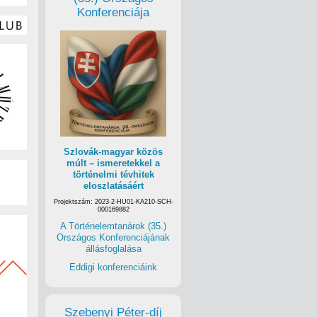
Konferenciája
Szlovák-magyar közös
múlt – ismeretekkel a
történelmi tévhitek
eloszlatásáért
Projektszám: 2023-2-HU01-KA210-SCH-
000169882
A Történelemtanárok (35.)
Országos Konferenciájának
állásfoglalása
Eddigi konferenciáink
Szebenyi Péter-díj