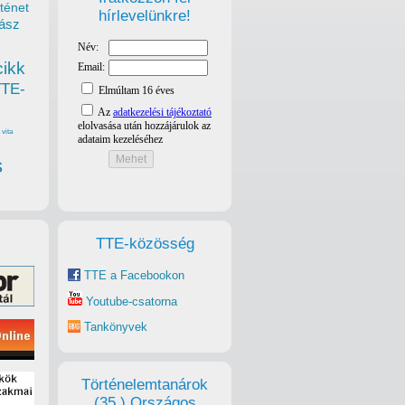
ténet
hírlevelünkre!
ász
cikk
TTE-
vita
s
TTE-közösség
TTE a Facebookon
Youtube-csatorna
Tankönyvek
Történelemtanárok
(35.) Országos