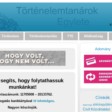
K
Történelem
Történelemtanítás
TTE
Átláthatóság
Adomány
 segíts, hogy folytathassuk
munkánkat!
laszámunk: 11705008 – 20133762.
Címkék
ogatás bankkártyával
itt lehetséges
.
aláírásgyűjtés
alapvizsga
Nagyon köszönjük.
Civil Közoktatási