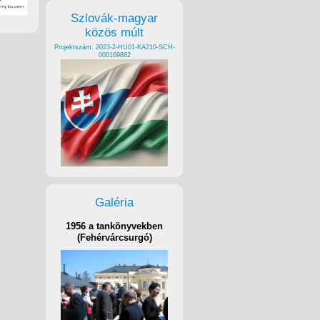
Szlovák-magyar
közös múlt
Projektszám: 2023-2-HU01-KA210-SCH-
000169882
Galéria
1956 a tankönyvekben
(Fehérvárcsurgó)