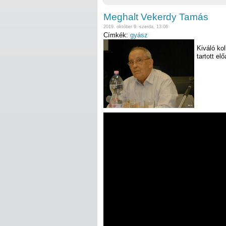
Meghalt Vekerdy Tamás
2019. október 9. szerda, 13:06
Címkék:
gyász
Kiváló ko
tartott e