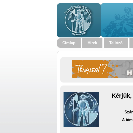
Címlap
Hírek
Tallózó
Kérjük,
Szám
A tám