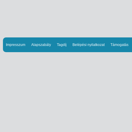
Impresszum
Alapszabály
Tagdíj
Belépési nyilatkozat
Támogatás