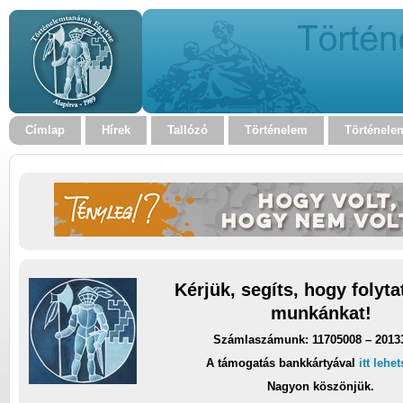
Címlap
Hírek
Tallózó
Történelem
Történele
Kérjük, segíts, hogy folyt
munkánkat!
Számlaszámunk: 11705008 – 2013
A támogatás bankkártyával
itt lehe
Nagyon köszönjük.