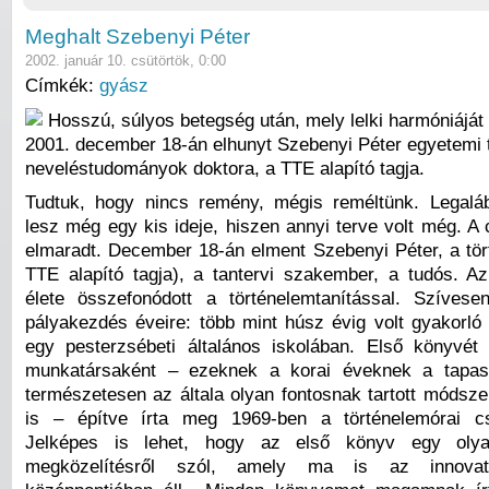
Meghalt Szebenyi Péter
2002. január 10. csütörtök, 0:00
Címkék:
gyász
Hosszú, súlyos betegség után, mely lelki harmóniáját
2001. december 18-án elhunyt Szebenyi Péter egyetemi t
neveléstudományok doktora, a TTE alapító tagja.
Tudtuk, hogy nincs remény, mégis reméltünk. Legalá
lesz még egy kis ideje, hiszen annyi terve volt még. A 
elmaradt. December 18-án elment Szebenyi Péter, a tör
TTE alapító tagja), a tantervi szakember, a tudós. A
élete összefonódott a történelemtanítással. Szíves
pályakezdés éveire: több mint húsz évig volt gyakorló 
egy pesterzsébeti általános iskolában. Első könyvé
munkatársaként – ezeknek a korai éveknek a tapasz
természetesen az általa olyan fontosnak tartott módsze
is – építve írta meg 1969-ben a történelemórai cs
Jelképes is lehet, hogy az első könyv egy olya
megközelítésről szól, amely ma is az innovat