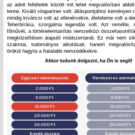
az adott feltételek között mit lehet megvalósítani abbó
lenne. Kiváló vitapartner volt: álláspontjához keményen 
mindig kíváncsi volt az ellenérvekre, életeleme volt a de
Teherbírása, szorgalma legendás volt. Azt remélte,
főművét, a történelemtanítás nemzetközi összehasonlítá
megközelítésen alapuló módszertanát. Ez már nem si
szakmai, tudományos alkotásait, hanem megvalósítat
örökül hagyta a fiatalabb nemzedékekre.
Akkor tudunk dolgozni, ha Ön is segít!