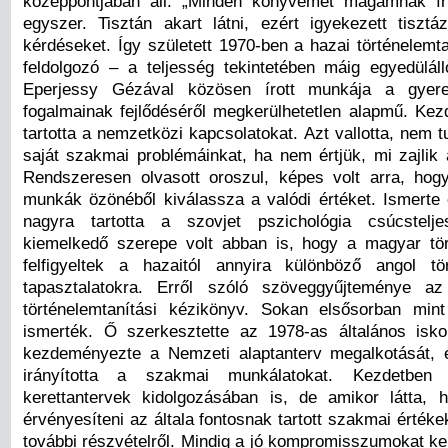
középpontjában áll. „Minden könyvemet magamnak í
egyszer. Tisztán akart látni, ezért igyekezett tiszt
kérdéseket. Így született 1970-ben a hazai történelemta
feldolgozó – a teljesség tekintetében máig egyedülál
Eperjessy Gézával közösen írott munkája a gyere
fogalmainak fejlődéséről megkerülhetetlen alapmű. Kezd
tartotta a nemzetközi kapcsolatokat. Azt vallotta, nem 
saját szakmai problémáinkat, ha nem értjük, mi zajlik 
Rendszeresen olvasott oroszul, képes volt arra, ho
munkák özönéből kiválassza a valódi értéket. Ismerte 
nagyra tartotta a szovjet pszichológia csúcstelje
kiemelkedő szerepe volt abban is, hogy a magyar tö
felfigyeltek a hazaitól annyira különböző angol tör
tapasztalatokra. Erről szóló szöveggyűjteménye az
történelemtanítási kézikönyv. Sokan elsősorban mint
ismerték. Ő szerkesztette az 1978-as általános iskol
kezdeményezte a Nemzeti alaptanterv megalkotását, 
irányította a szakmai munkálatokat. Kezdetben
kerettantervek kidolgozásában is, de amikor látta,
érvényesíteni az általa fontosnak tartott szakmai értéke
további részvételről. Mindig a jó kompromisszumokat ke