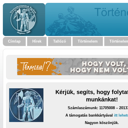
Címlap
Hírek
Tallózó
Történelem
Történele
Kérjük, segíts, hogy folyt
munkánkat!
Számlaszámunk: 11705008 – 2013
A támogatás bankkártyával
itt lehe
Nagyon köszönjük.