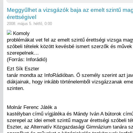
Meggyűlhet a vizsgázók baja az emelt szintű ma
érettségivel
2008. május 5. hétfő, 0:00
Komoly
problémákat vet fel az emelt szintű érettségi vizsga mag
szóbeli tételek között kevésbé ismert szerzők és művek 
szerepelnek…
(Forrás: Inforádió)
Ezt Sík Eszter
tanár mondta az InfoRádióban. Ő személy szerint azt jav
diákjainak, hogy inkább történelemből vizsgázzanak eme
szinten.
Molnár Ferenc Játék a
kastélyban című vígjátéka és Mándy Iván A bútorok című 
szerepel az idei emelt szintű magyar érettségi szóbeli té
Eszter, az Alternatív Közgazdasági Gimnázium tanára sz