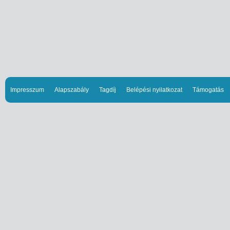
Impresszum
Alapszabály
Tagdíj
Belépési nyilatkozat
Támogatás