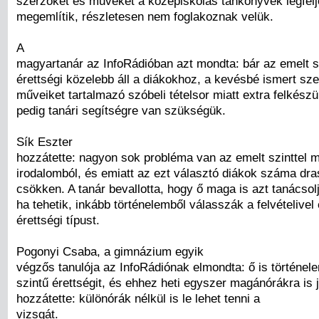
szerzőket és műveket a középiskolás tankönyvek legfel
megemlítik, részletesen nem foglakoznak velük.
A
magyartanár az InfoRádióban azt mondta: bár az emelt 
érettségi közelebb áll a diákokhoz, a kevésbé ismert sz
műveiket tartalmazó szóbeli tételsor miatt extra felkész
pedig tanári segítségre van szükségük.
Sík Eszter
hozzátette: nagyon sok probléma van az emelt szinttel 
irodalomból, és emiatt az ezt választó diákok száma dra
csökken. A tanár bevallotta, hogy ő maga is azt tanácsolj
ha tehetik, inkább történelemből válasszák a felvételive
érettségi típust.
Pogonyi Csaba, a gimnázium egyik
végzős tanulója az InfoRádiónak elmondta: ő is történel
szintű érettségit, és ehhez heti egyszer magánórákra is j
hozzátette: különórák nélkül is le lehet tenni a
vizsgát.