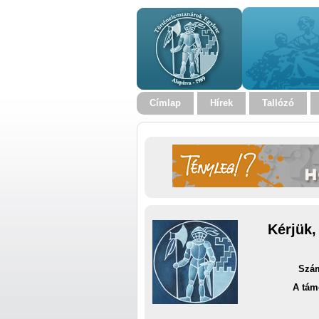
Címlap
Hírek
Tallózó
Kérjük,
Szám
A tám