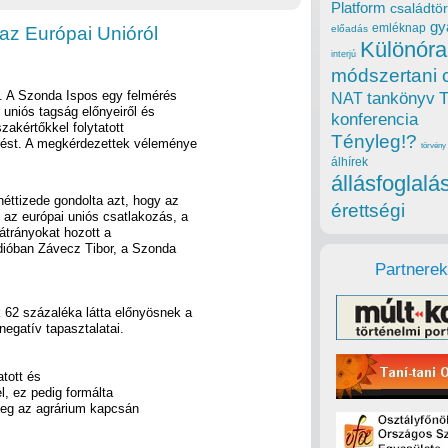
Platform
családtör
gy
emléknap
az Európai Unióról
előadás
Különóra
interjú
módszertani 
. A Szonda Ispos egy felmérés
tankönyv
NAT
uniós tagság előnyeiről és
konferencia
zakértőkkel folytatott
Tényleg!?
rést. A megkérdezettek véleménye
törvény
álhírek
állásfoglalá
éttizede gondolta azt, hogy az
érettségi
 az európai uniós csatlakozás, a
átrányokat hozott a
dióban Závecz Tibor, a Szonda
Partnerek
 62 százaléka látta előnyösnek a
egatív tapasztalatai.
tott és
l, ez pedig formálta
őleg az agrárium kapcsán