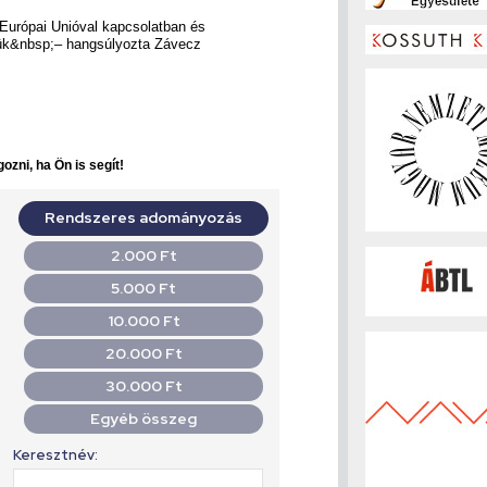
Európai Unióval kapcsolatban és
gük&nbsp;– hangsúlyozta Závecz
ozni, ha Ön is segít!