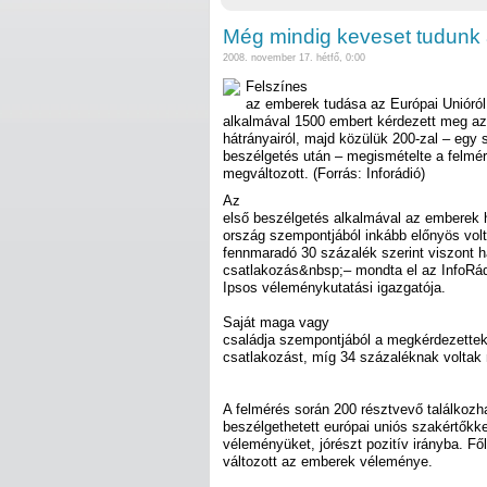
Még mindig keveset tudunk 
2008. november 17. hétfő, 0:00
Felszínes
az emberek tudása az Európai Unióról
alkalmával 1500 embert kérdezett meg az 
hátrányairól, majd közülük 200-zal – egy s
beszélgetés után – megismételte a felmé
megváltozott. (Forrás: Inforádió)
Az
első beszélgetés alkalmával az emberek h
ország szempontjából inkább előnyös volt
fennmaradó 30 százalék szerint viszont h
csatlakozás&nbsp;– mondta el az InfoRá
Ipsos véleménykutatási igazgatója.
Saját maga vagy
családja szempontjából a megkérdezettek
csatlakozást, míg 34 százaléknak voltak n
A felmérés során 200 résztvevő találkozha
beszélgethetett európai uniós szakértőkke
véleményüket, jórészt pozitív irányba. F
változott az emberek véleménye.