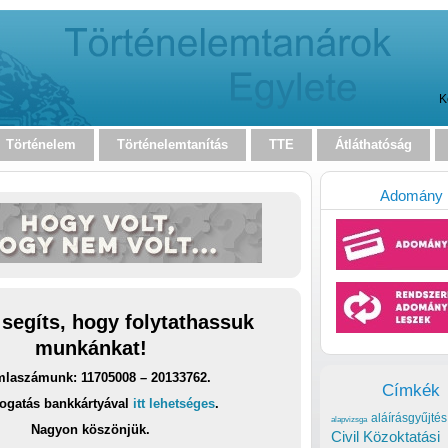
K
Történelem
Történelemtanítás
TTE
Átláthatóság
Adomány
 segíts, hogy folytathassuk
munkánkat!
laszámunk: 11705008 – 20133762.
Címkék
ogatás bankkártyával
itt lehetséges
.
aláírásgyűjtés
alapvizsga
Nagyon köszönjük.
Civil Közoktatási