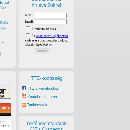
ténet
hírlevelünkre!
ász
cikk
TTE-
vita
s
TTE-közösség
TTE a Facebookon
Youtube-csatorna
Tankönyvek
Történelemtanárok
(35.) Országos