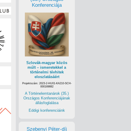
Konferenciája
Szlovák-magyar közös
múlt – ismeretekkel a
történelmi tévhitek
eloszlatásáért
Projektszám: 2023-2-HU01-KA210-SCH-
000169882
A Történelemtanárok (35.)
Országos Konferenciájának
állásfoglalása
Eddigi konferenciáink
Szebenyi Péter-díj