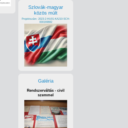
Szlovák-magyar
közös múlt
Projektszám: 2023-2-HU01-KA210-SCH-
000169882
Galéria
Rendszerváltás - civil
szemmel