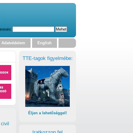
eresés:
Adatvédelem
English
TTE-tagok figyelmébe:
Éljen a lehetőséggel!
civil
Iratkozzon fel