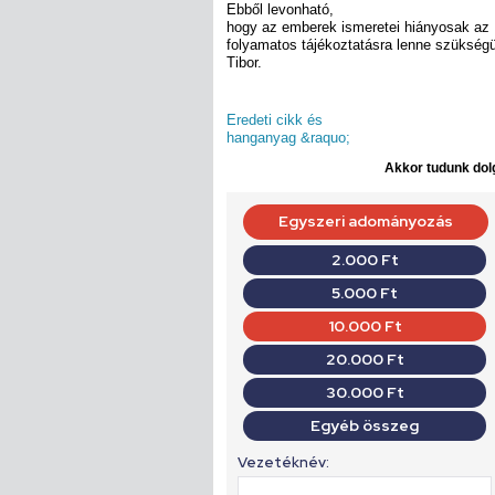
Ebből levonható,
hogy az emberek ismeretei hiányosak az 
folyamatos tájékoztatásra lenne szüksé
Tibor.
Eredeti cikk és
hanganyag &raquo;
Akkor tudunk dolg