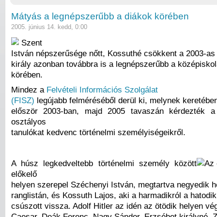
Mátyás a legnépszerűbb a diákok körében
2005. június 14. kedd, 0:00
Szent
István népszerűsége nőtt, Kossuthé csökkent a 2003-as
király azonban továbbra is a legnépszerűbb a középisko
körében.
Mindez a
Felvételi Információs Szolgálat
(FISZ)
legújabb felméréséből derül ki, melynek keretébe
először 2003-ban, majd 2005 tavaszán kérdezték a
osztályos
tanulókat kedvenc történelmi személyiségeikről.
A húsz legkedveltebb történelmi személy között
előkelő
helyen szerepel Széchenyi István, megtartva negyedik h
ranglistán, és Kossuth Lajos, aki a harmadikról a hatodik
csúszott vissza. Adolf Hitler az idén az ötödik helyen vég
Caesar, Deák Ferenc, Nagy Sándor, Erzsébet királyné, Z