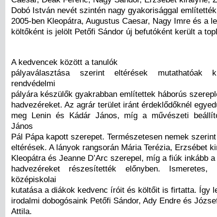
Dobó István nevét szintén nagy gyakorisággal említették
2005-ben Kleopátra, Augustus Caesar, Nagy Imre és a l
költőként is jelölt Petőfi Sándor új befutóként került a topl
A kedvencek között a tanulók
pályaválasztása szerint eltérések mutathatóak k
rendvédelmi
pályára készülők gyakrabban említettek háborús szerepl
hadvezéreket. Az agrár terület iránt érdeklődőknél egyedü
meg Lenin és Kádár János, míg a művészeti beállíto
János
Pál Pápa kapott szerepet. Természetesen nemek szerint
eltérések. A lányok rangsorán Mária Terézia, Erzsébet ki
Kleopátra és Jeanne D’Arc szerepel, míg a fiúk inkább a 
hadvezéreket részesítették előnyben. Ismeretes
középiskolai
kutatása a diákok kedvenc íróit és költőit is firtatta. Így l
irodalmi dobogósaink Petőfi Sándor, Ady Endre és Józse
Attila.