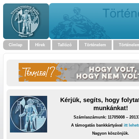
Címlap
Hírek
Tallózó
Történelem
Történele
Kérjük, segíts, hogy folyt
munkánkat!
Számlaszámunk: 11705008 – 2013
A támogatás bankkártyával
itt lehe
Nagyon köszönjük.