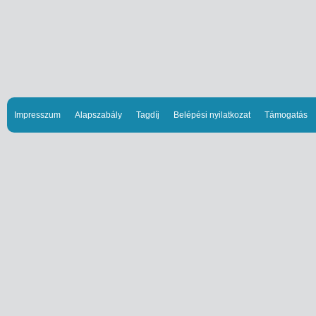
Impresszum
Alapszabály
Tagdíj
Belépési nyilatkozat
Támogatás