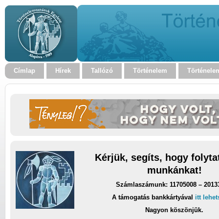
Címlap
Hírek
Tallózó
Történelem
Történele
Kérjük, segíts, hogy folyt
munkánkat!
Számlaszámunk: 11705008 – 2013
A támogatás bankkártyával
itt lehe
Nagyon köszönjük.