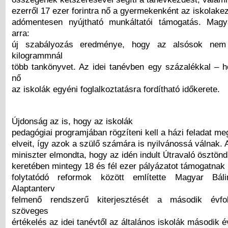
ezerről 17 ezer forintra nő a gyermekenként az iskolak
adómentesen nyújtható munkáltatói támogatás. Magya
arra:
új szabályozás eredménye, hogy az alsósok nem 
kilogrammnál
több tankönyvet. Az idei tanévben egy százalékkal – h
nő
az iskolák egyéni foglalkoztatásra fordítható időkerete.
Újdonság az is, hogy az iskolák
pedagógiai programjában rögzíteni kell a házi feladat m
elveit, így azok a szülő számára is nyilvánossá válnak. 
miniszter elmondta, hogy az idén indult Útravaló ösztön
keretében mintegy 18 és fél ezer pályázatot támogatnak
folytatódó reformok között említette Magyar Bál
Alaptanterv
felmenő rendszerű kiterjesztését a második évfo
szöveges
értékelés az idei tanévtől az általános iskolák második 