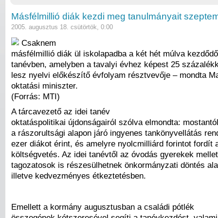
Másfélmillió diák kezdi meg tanulmányait szepte
2005. augusztus 18. csütörtök, 0:00
Csaknem
másfélmillió diák ül iskolapadba a két hét múlva kezdőd
tanévben, amelyben a tavalyi évhez képest 25 százalékk
lesz nyelvi előkészítő évfolyam résztvevője – mondta Ma
oktatási miniszter.
(Forrás: MTI)
A tárcavezető az idei tanév
oktatáspolitikai újdonságairól szólva elmondta: mostantól
a rászorultsági alapon járó ingyenes tankönyvellátás re
ezer diákot érint, és amelyre nyolcmilliárd forintot fordít 
költségvetés. Az idei tanévtől az óvodás gyerekek mellet
tagozatosok is részesülhetnek önkormányzati döntés ala
illetve kedvezményes étkeztetésben.
Emellett a kormány augusztusban a családi pótlék
összegének kétszeresével segíti a tanévkezdést, valami