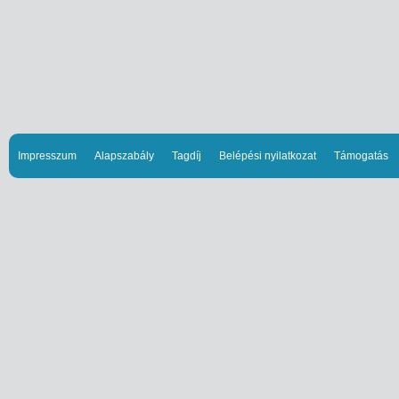
Impresszum
Alapszabály
Tagdíj
Belépési nyilatkozat
Támogatás