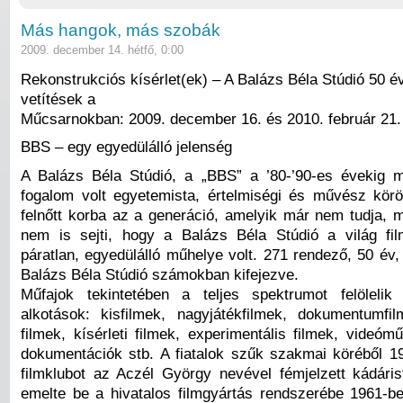
Más hangok, más szobák
2009. december 14. hétfő, 0:00
Rekonstrukciós kísérlet(ek) – A Balázs Béla Stúdió 50 év
vetítések a
Műcsarnokban: 2009. december 16. és 2010. február 21. 
BBS – egy egyedülálló jelenség
A Balázs Béla Stúdió, a „BBS” a ’80-’90-es évekig m
fogalom volt egyetemista, értelmiségi és művész kör
felnőtt korba az a generáció, amelyik már nem tudja, 
nem is sejti, hogy a Balázs Béla Stúdió a világ fi
páratlan, egyedülálló műhelye volt. 271 rendező, 50 év,
Balázs Béla Stúdió számokban kifejezve.
Műfajok tekintetében a teljes spektrumot felölelik
alkotások: kisfilmek, nagyjátékfilmek, dokumentumfi
filmek, kísérleti filmek, experimentális filmek, videó
dokumentációk stb. A fiatalok szűk szakmai köréből 195
filmklubot az Aczél György nevével fémjelzett kádárist
emelte be a hivatalos filmgyártás rendszerébe 1961-b