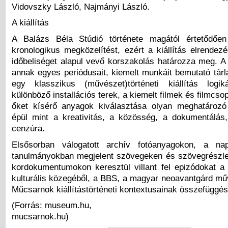
Vidovszky László, Najmányi László.
A kiállítás
A Balázs Béla Stúdió története magától értetődően 
kronologikus megközelítést, ezért a kiállítás elrendez
időbeliséget alapul vevő korszakolás határozza meg. A 
annak egyes periódusait, kiemelt munkáit bemutató tár
egy klasszikus (művészet)történeti kiállítás logik
különböző installációs terek, a kiemelt filmek és filmcsop
őket kísérő anyagok kiválasztása olyan meghatározó
épül mint a kreativitás, a közösség, a dokumentálás
cenzúra.
Elsősorban válogatott archív fotóanyagokon, a na
tanulmányokban megjelent szövegeken és szövegrészle
kordokumentumokon keresztül villant fel epizódokat a
kulturális közegéből, a BBS, a magyar neoavantgárd műv
Műcsarnok kiállítástörténeti kontextusainak összefüggé
(Forrás: museum.hu,
mucsarnok.hu)