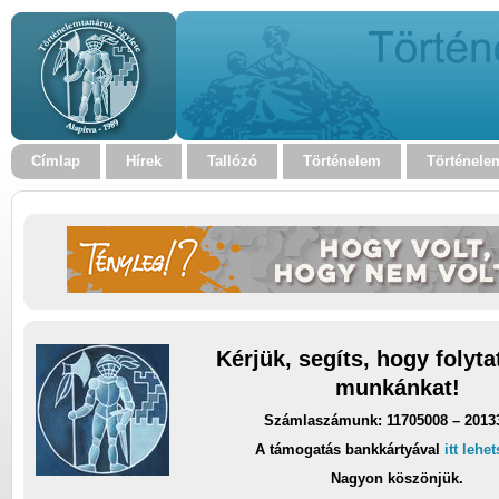
Címlap
Hírek
Tallózó
Történelem
Történele
Kérjük, segíts, hogy folyt
munkánkat!
Számlaszámunk: 11705008 – 2013
A támogatás bankkártyával
itt lehe
Nagyon köszönjük.