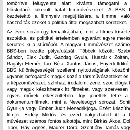
tömörítve felügyelete alatt kívánta támogatni a
Főiskoláról kikerült fiatal filmművészeket. A BBS f
kezdetektől a filmnyelv megújítására, a filmmel való
használták ezeket a politika által megszabott kereteket.
Az évek során úgy tematikájában, mint a filmes kísérle
esztétikai és politikai értelemben egyaránt egyre meré
kerültek ki a stúdióból. A magyar filmművészet számo
BBS-ben kezdte pályafutását. Többek között: Szab
Sándor, Elek Judit, Gazdag Gyula, Huszárik Zoltán
Ragályi Elemér, Tarr Béla, Xantus János, Enyedi Ildikó
BBS különlegességét szellemi nyitottságának köszönh
ugyanis befogadták maguk közé a társművészeteket és
a képzőművészet, színház, irodalom, zene, szociológia k
vagy maguk készíthettek itt filmeket, vagy szervesen 
egyes művek elkészültében. Így jöhettek létre a
dokumentumfilmek, mint a Nevelésügyi sorozat, Schi
Gyuri-ja vagy Ember Judit Menedékjoga. Ezért készíthe
filmjeit Erdély Miklós, és ezért dolgozhatott itt a
művészet számos fontos alkotója, mint Birkás Ákos, Dob
Tibor, Háy Ágnes, Maurer Dóra, Szentjóby Tamás vag