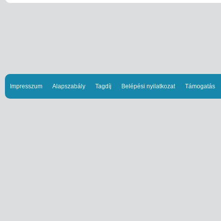
Impresszum
Alapszabály
Tagdíj
Belépési nyilatkozat
Támogatás