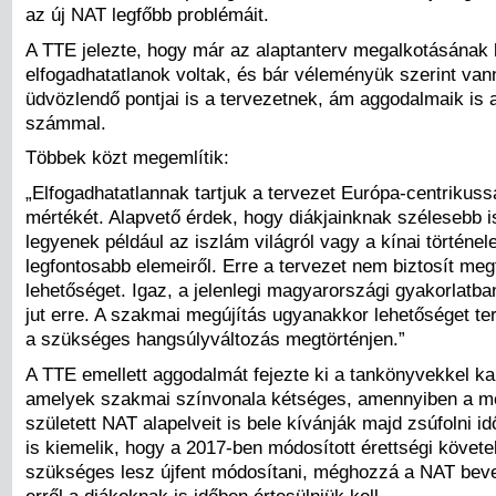
az új NAT legfőbb problémáit.
A TTE jelezte, hogy már az alaptanterv megalkotásának 
elfogadhatatlanok voltak, és bár véleményük szerint van
üdvözlendő pontjai is a tervezetnek, ám aggodalmaik is
számmal.
Többek közt megemlítik:
„Elfogadhatatlannak tartjuk a tervezet Európa-centrikus
mértékét. Alapvető érdek, hogy diákjainknak szélesebb i
legyenek például az iszlám világról vagy a kínai történel
legfontosabb elemeiről. Erre a tervezet nem biztosít meg
lehetőséget. Igaz, a jelenlegi magyarországi gyakorlatba
jut erre. A szakmai megújítás ugyanakkor lehetőséget te
a szükséges hangsúlyváltozás megtörténjen.”
A TTE emellett aggodalmát fejezte ki a tankönyvekkel ka
amelyek szakmai színvonala kétséges, amennyiben a 
született NAT alapelveit is bele kívánják majd zsúfolni id
is kiemelik, hogy a 2017-ben módosított érettségi követ
szükséges lesz újfent módosítani, méghozzá a NAT beve
erről a diákoknak is időben értesülniük kell.