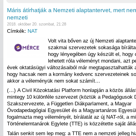
Máris átírhatják a Nemzeti alaptantervet, mert ne
nemzeti
2018. október 20. szombat, 21:28
Címkék:
NAT
Volt vita bőven az új Nemzeti alaptant
szakmai szervezetek sokasága bírálta 
hogy lényegében úgy készült el, hogy 
lehetett róla véleményt mondani, azt p
évek oktatásügyi változásaiból már megtapasztalhatták 
hogy hacsak nem a kormány kedvenc szervezeteinek sor
akkor a véleményük nem sokat számít…
(…) A Civil Közoktatási Platform honlapján a közös állásf
mintegy 10 különféle szervezet (köztük a Pedagógusok
Szakszervezete, a Független Diákparlament, a Magyar
Óvodapedagógiai Egyesület és a Magyartanáros Egyesül
fogalmazta meg véleményét, bírálatát az új NAT-ról, a m
Történelemtanárok Egylete (TTE) is közzétette saját állá
Talán senkit sem lep meg: a TTE nem a nemzeti jelleg hi