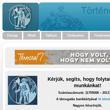
Címlap
Hírek
Tallózó
Történelem
Történele
Kérjük, segíts, hogy folyt
munkánkat!
Számlaszámunk: 11705008 – 2013
A támogatás bankkártyával
itt lehe
Nagyon köszönjük.