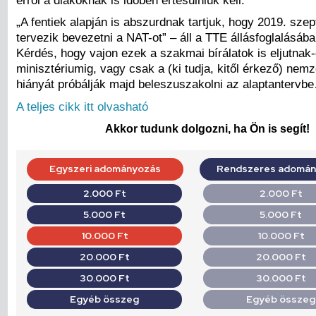
„A fentiek alapján is abszurdnak tartjuk, hogy 2019. sze
tervezik bevezetni a NAT-ot” – áll a TTE állásfoglalásába
Kérdés, hogy vajon ezek a szakmai bírálatok is eljutnak-
minisztériumig, vagy csak a (ki tudja, kitől érkező) nemze
hiányát próbálják majd beleszuszakolni az alaptantervb
A teljes cikk itt olvasható
Akkor tudunk dolgozni, ha Ön is segít!