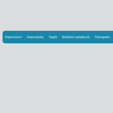
Impresszum
Alapszabály
Tagdíj
Belépési nyilatkozat
Támogatás