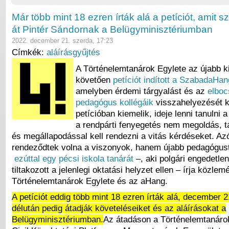
Már több mint 18 ezren írták alá a petíciót, amit 
át Pintér Sándornak a Belügyminisztériumban
2022. december 21. szerda, 17:23
Címkék:
aláírásgyűjtés
A Történelemtanárok Egylete az újabb k
követően
petíciót indított a SzabadaHan
amelyben érdemi tárgyalást és az
elboc
pedagógus kollégáik
visszahelyezését k
petícióban kiemelik, ideje lenni tanulni 
a rendpárti fenyegetés nem megoldás, t
és megállapodással kell rendezni a vitás kérdéseket. A
rendeződtek volna a viszonyok, hanem újabb pedagógust
ezúttal egy pécsi iskola tanárát
–, aki polgári engedetle
tiltakozott a jelenlegi oktatási helyzet ellen – írja közle
Történelemtanárok Egylete és az aHang.
A petíciót eddig több mint 18 ezren írták alá, december 
délután pedig átadják követeléseiket és az aláírásokat a
Belügyminisztériumban.
Az átadáson a Történelemtanárok