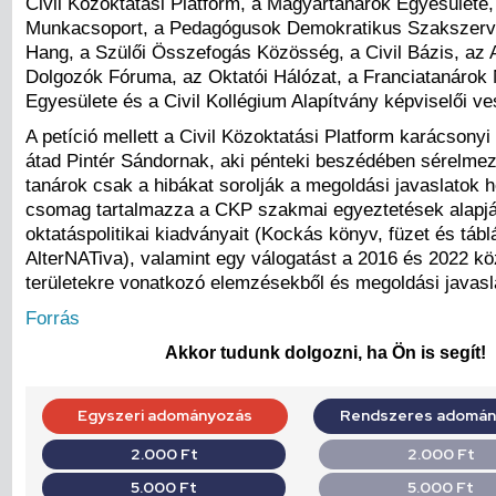
Civil Közoktatási Platform, a Magyartanárok Egyesülete
Munkacsoport, a Pedagógusok Demokratikus Szakszerve
Hang, a Szülői Összefogás Közösség, a Civil Bázis, az
Dolgozók Fóruma, az Oktatói Hálózat, a Franciatanárok
Egyesülete és a Civil Kollégium Alapítvány képviselői ve
A petíció mellett a Civil Közoktatási Platform karácsony
átad Pintér Sándornak, aki pénteki beszédében sérelmez
tanárok csak a hibákat sorolják a megoldási javaslatok he
csomag tartalmazza a CKP szakmai egyeztetések alapján
oktatáspolitikai kiadványait (Kockás könyv, füzet és tábl
AlterNATiva), valamint egy válogatást a 2016 és 2022 kö
területekre vonatkozó elemzésekből és megoldási javasl
Forrás
Akkor tudunk dolgozni, ha Ön is segít!