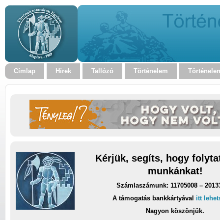
Címlap
Hírek
Tallózó
Történelem
Történele
Kérjük, segíts, hogy folyt
munkánkat!
Számlaszámunk: 11705008 – 2013
A támogatás bankkártyával
itt lehe
Nagyon köszönjük.