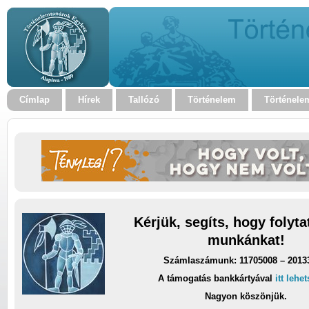
Címlap
Hírek
Tallózó
Történelem
Történele
Kérjük, segíts, hogy folyt
munkánkat!
Számlaszámunk: 11705008 – 2013
A támogatás bankkártyával
itt lehe
Nagyon köszönjük.