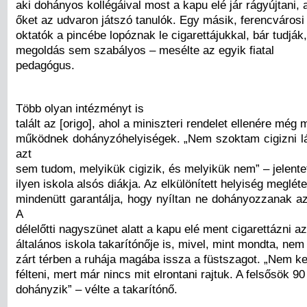
aki dohányos kollégáival most a kapu elé jár rágyújtani, ah
őket az udvaron játszó tanulók. Egy másik, ferencvárosi
oktatók a pincébe lopóznak le cigarettájukkal, bár tudják
megoldás sem szabályos – mesélte az egyik fiatal
pedagógus.
Több olyan intézményt is
talált az [origo], ahol a miniszteri rendelet ellenére még 
működnek dohányzóhelyiségek. „Nem szoktam cigizni lát
azt
sem tudom, melyikük cigizik, és melyikük nem” – jelentet
ilyen iskola alsós diákja. Az elkülönített helyiség megl
mindenütt garantálja, hogy nyíltan ne dohányozzanak az
A
délelőtti nagyszünet alatt a kapu elé ment cigarettázni a
általános iskola takarítónője is, mivel, mint mondta, nem 
zárt térben a ruhája magába issza a füstszagot. „Nem ke
félteni, mert már nincs mit elrontani rajtuk. A felsősök 9
dohányzik” – vélte a takarítónő.