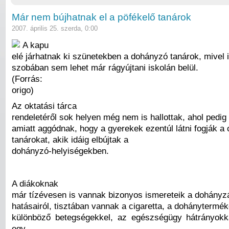
Már nem bújhatnak el a pöfékelő tanárok
2007. április 25. szerda, 0:00
A kapu
elé járhatnak ki szünetekben a dohányzó tanárok, mivel i
szobában sem lehet már rágyújtani iskolán belül.
(Forrás:
origo)
Az oktatási tárca
rendeletéről sok helyen még nem is hallottak, ahol pedig 
amiatt aggódnak, hogy a gyerekek ezentúl látni fogják a 
tanárokat, akik idáig elbújtak a
dohányzó-helyiségekben.
A diákoknak
már tízévesen is vannak bizonyos ismereteik a dohányz
hatásairól, tisztában vannak a cigaretta, a dohánytermé
különböző betegségekkel, az egészségügy hátrányokk
egy