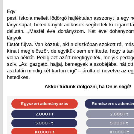
Egy
pesti iskola mellett lődörgő hajléktalan asszonyt is egy 
lánycsapat, hetedik-nyolcadikosok segítettek ki cigarettá
délután. „Másfél éve dohányzom. Két éve dohányzom
lányok
füstöt fújva. Van köztük, aki a diszkóban szokott rá, más
kínált meg először, de egyikük sem említette, hogy a taná
volna példát. Pedig azt azért megfigyelték, melyik peda
szív. „Az igazgató, hajjaj, bemegyek a szobájába, hát ot
asztalán mindig két karton cigi” – árulta el nevetve az eg
hetedikes.
Akkor tudunk dolgozni, ha Ön is segít!