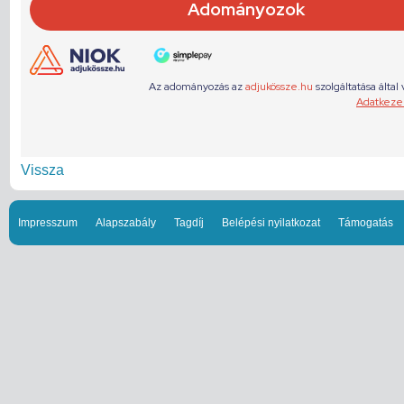
Vissza
Impresszum
Alapszabály
Tagdíj
Belépési nyilatkozat
Támogatás