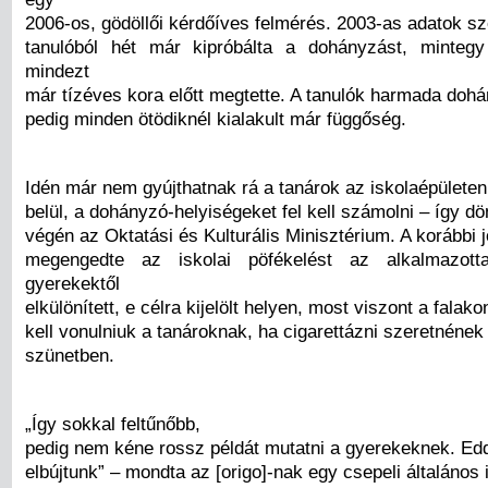
2006-os, gödöllői kérdőíves felmérés. 2003-as adatok sze
tanulóból hét már kipróbálta a dohányzást, minteg
mindezt
már tízéves kora előtt megtette. A tanulók harmada dohá
pedig minden ötödiknél kialakult már függőség.
Idén már nem gyújthatnak rá a tanárok az iskolaépületen
belül, a dohányzó-helyiségeket fel kell számolni – így dö
végén az Oktatási és Kulturális Minisztérium. A korábbi
megengedte az iskolai pöfékelést az alkalmazot
gyerekektől
elkülönített, e célra kijelölt helyen, most viszont a falako
kell vonulniuk a tanároknak, ha cigarettázni szeretnének
szünetben.
„Így sokkal feltűnőbb,
pedig nem kéne rossz példát mutatni a gyerekeknek. Edd
elbújtunk” – mondta az [origo]-nak egy csepeli általános 