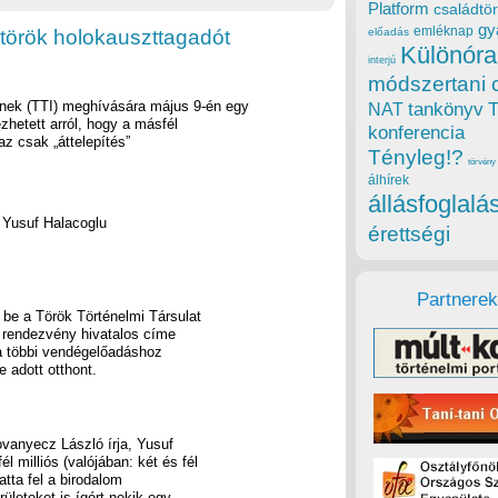
Platform
családtör
gy
emléknap
török holokauszttagadót
előadás
Különóra
interjú
módszertani 
nek (TTI) meghívására május 9-én egy
tankönyv
NAT
zhetett arról, hogy a másfél
konferencia
az csak „áttelepítés”
Tényleg!?
törvény
álhírek
állásfoglalá
a Yusuf Halacoglu
érettségi
Partnerek
 be a Török Történelmi Társulat
A rendezvény hivatalos címe
a többi vendégelőadáshoz
 adott otthont.
ovanyecz László írja, Yusuf
 milliós (valójában: két és fél
atta fel a birodalom
rületeket is ígért nekik egy