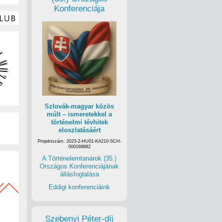
Konferenciája
Szlovák-magyar közös
múlt – ismeretekkel a
történelmi tévhitek
eloszlatásáért
Projektszám: 2023-2-HU01-KA210-SCH-
000169882
A Történelemtanárok (35.)
Országos Konferenciájának
állásfoglalása
Eddigi konferenciáink
Szebenyi Péter-díj