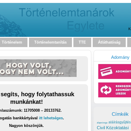
K
Történelem
Történelemtanítás
TTE
Átláthatóság
Adomány
 segíts, hogy folytathassuk
munkánkat!
laszámunk: 11705008 – 20133762.
Címkék
ogatás bankkártyával
itt lehetséges
.
aláírásgyűjtés
alapvizsga
Nagyon köszönjük.
Civil Közoktatási