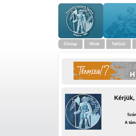
Címlap
Hírek
Tallózó
Kérjük,
Szám
A tám