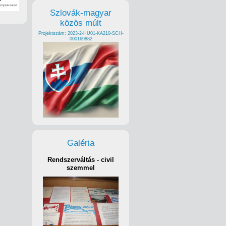
Szlovák-magyar
közös múlt
Projektszám: 2023-2-HU01-KA210-SCH-
000169882
Galéria
Rendszerváltás - civil
szemmel