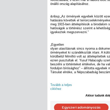
önálló ország alapításához.
&nbsp;„Az örmények egyebek között eze
hatására követtek el terrorcselekmények
meg 1915-ben áttelepítésük a birodalom si
hatóságok a történész szerint a lehetős
igyekeztek megszervezni.”
„Egyetlen
olyan utasításnak sincs nyoma a dokume
örményeket ki szándékozták irtani. A külö
körülbelül félmillió volt az áttelepítette
ezren pusztultak el. Yusuf Halacoglu szer
beszélni a történteket értékelve, de ha val
forduljon bírósághoz” – állította egyebek 
Társulat elnöke, a Népszabadság beszámo
Tovább a teljes
cikkhez
Akkor tudunk dolg