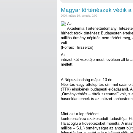
Magyar történészek védik a 
2006. május 19. péntek, 0:00
Az
Akadémia Történettudományi Intézeté
hírhedt török történész Budapesten érteke
milliós örmény népirtás nem történt meg, 
volt.
(Forrás: Hírszerző)
Az
intézet két vezetője most levélben áll ki 
mellett.
A Népszabadság május 10-én
Népirtás vagy áttelepítés címmel számolt
(TTK) elnökének budapesti előadásáról. 
„Örménykérdés – török szemmel” volt, s 
hasonlóan ennek is az intézet tanácsterme
Mint azt a lap történeti
konferenciákra szakosodott tudósítója, H
Halacoglu a következőket mondta: A másfél
milliós – S.L.) örménységet az antant bújt
felosztására, s ezért már a háború előtt te