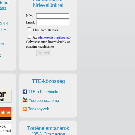
ténet
hírlevelünkre!
ász
cikk
TTE-
vita
s
TTE-közösség
TTE a Facebookon
Youtube-csatorna
Tankönyvek
Történelemtanárok
(35.) Országos