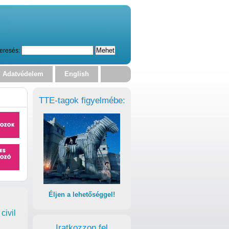
eresés:
Adatvédelem
English
TTE-tagok figyelmébe:
Éljen a lehetőséggel!
civil
Iratkozzon fel