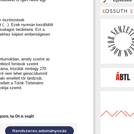
n ösztönzések
et (…). Ezek nyomán kezdődött
vatagos területeire. Ezt a
égekhez képest emberségesen
ntumokban, amely szerint az
nböző források szerint
k száma, közülük mintegy 270
int nem lehet genocídiumról
aki emellett tör lándzsát,
mellett a Török Történelmi
lója szerint.
ozni, ha Ön is segít!