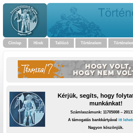
Címlap
Hírek
Tallózó
Történelem
Történele
Kérjük, segíts, hogy folyt
munkánkat!
Számlaszámunk: 11705008 – 2013
A támogatás bankkártyával
itt lehe
Nagyon köszönjük.