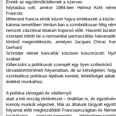
Ennek az együttműködésnek a szerves
folytatása volt, amikor 1984-ben Helmut Kohl néme
Francois
Mitterand francia elnök kézen fogva emlékezett a közös
katonai temetőben Verdun-ban a szimbolikusan félig német
nemzeti zászlóval letakart koporsó előtt. Hasonló bizalo
szerepet töltött be a normandiai partraszállás hatvanadik
történő megemlékezés, amelyen Jacques Chirac fran
Gerhard
Schröder német kancellár közösen koszorúzott. Nyi
szabad
túlbecsülni a politikusok szerepét egy ilyen széleskörű
társadalomtörténeti folyamatban, de az kétségtelen, hog
szimbolikus politikusi lépések keretet, lehetőséget adtak
érdekel munkáihoz.
A politikai támogató és védőernyő
alatt a két ország történészei – önállóan is, és együttvé
komoly munkát végeztek. Már az általunk tárgyalt együ
folyamat előtt megkezdődött Franciaországban és Néme
kizárólagos nemzetszempontú történelemszemléle