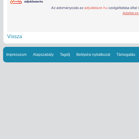
Vissza
Impresszum
Alapszabály
Tagdíj
Belépési nyilatkozat
Támogatás