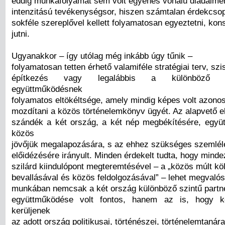
eddig munkafolyamat sem volt egyenes vonalú diadalmen
intenzitású tevékenységsor, hiszen számtalan érdekcsop
sokféle szereplővel kellett folyamatosan egyeztetni, ko
jutni.
Ugyanakkor – így utólag még inkább úgy tűnik –
folyamatosan tetten érhető valamiféle stratégiai terv, sz
építkezés vagy legalábbis a különböző ér
együttműködésnek
folyamatos eltökéltsége, amely mindig képes volt azono
mozdítani a közös történelemkönyv ügyét. Az alapvető el
szándék a két ország, a két nép megbékítésére, egy
közös
jövőjük megalapozására, s az ehhez szükséges szemléle
előidézésére irányult. Minden érdekelt tudta, hogy mind
szilárd kiindulópont megteremtésével – a „közös múlt k
bevallásával és közös feldolgozásával” – lehet megvalós
munkában nemcsak a két ország különböző szintű partn
együttműködése volt fontos, hanem az is, hogy k
kerüljenek
az adott ország politikusai, történészei, történelemtanárai