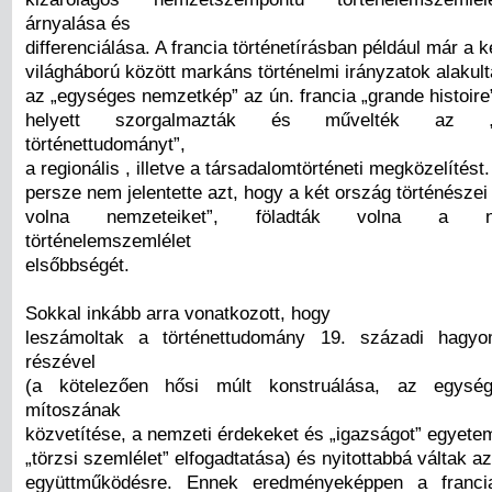
árnyalása és
differenciálása. A francia történetírásban például már a k
világháború között markáns történelmi irányzatok alakul
az „egységes nemzetkép” az ún. francia „grande histoire”
helyett szorgalmazták és művelték az „ös
történettudományt”,
a regionális , illetve a társadalomtörténeti megközelítést
persze nem jelentette azt, hogy a két ország történészei 
volna nemzeteiket”, föladták volna a ne
történelemszemlélet
elsőbbségét.
Sokkal inkább arra vonatkozott, hogy
leszámoltak a történettudomány 19. századi hagy
részével
(a kötelezően hősi múlt konstruálása, az egysé
mítoszának
közvetítése, a nemzeti érdekeket és „igazságot” egyet
„törzsi szemlélet” elfogadtatása) és nyitottabbá váltak az
együttműködésre. Ennek eredményeképpen a franc