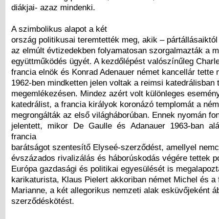
diákjai- azaz mindenki.
A szimbolikus alapot a két
ország politikusai teremtették meg, akik – pártállásaiktól
az elmúlt évtizedekben folyamatosan szorgalmazták a 
együttműködés ügyét. A kezdőlépést valószínűleg Charl
francia elnök és Konrad Adenauer német kancellár tette
1962-ben mindketten jelen voltak a reimsi katedrálisban 
megemlékezésen. Mindez azért volt különleges esemény,
katedrálist, a francia királyok koronázó templomát a né
megrongálták az első világháborúban. Ennek nyomán fon
jelentett, mikor De Gaulle és Adanauer 1963-ban al
francia
barátságot szentesítő Elyseé-szerződést, amellyel nemc
évszázados rivalizálás és háborúskodás végére tettek p
Európa gazdasági és politikai egyesülését is megalapoz
karikaturista, Klaus Pielert akkoriban német Michel és a 
Marianne, a két allegorikus nemzeti alak esküvőjeként á
szerződéskötést.