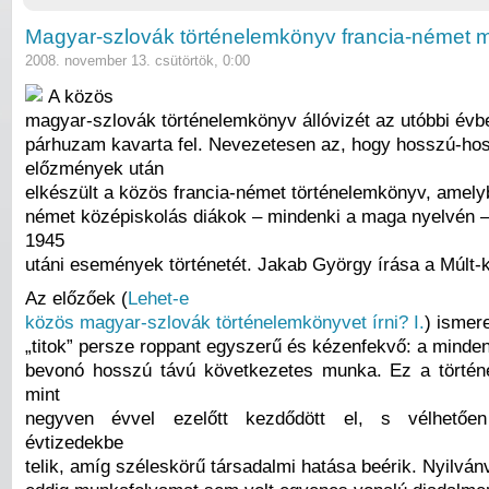
Magyar-szlovák történelemkönyv francia-német m
2008. november 13. csütörtök, 0:00
A közös
magyar-szlovák történelemkönyv állóvizét az utóbbi évb
párhuzam kavarta fel. Nevezetesen az, hogy hosszú-ho
előzmények után
elkészült a közös francia-német történelemkönyv, amelyb
német középiskolás diákok – mindenki a maga nyelvén –
1945
utáni események történetét. Jakab György írása a Múlt-
Az előzőek (
Lehet-e
közös magyar-szlovák történelemkönyvet írni? I.
) ismer
„titok” persze roppant egyszerű és kézenfekvő: a minden
bevonó hosszú távú következetes munka. Ez a történ
mint
negyven évvel ezelőtt kezdődött el, s vélhető
évtizedekbe
telik, amíg széleskörű társadalmi hatása beérik. Nyilván